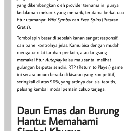
yang dikembangkan oleh provider ternama ini punya
kedalaman mekanik yang menarik, terutama berkat dua
fitur utamanya:
Wild Symbol
dan
Free Spins
(Putaran
Gratis).
Tombol spin besar di sebelah kanan sangat responsif,
dan panel kontrolnya jelas. Kamu bisa dengan mudah
mengatur nilai taruhan per koin, atau langsung
memakai fitur
Autoplay
kalau mau santai melihat
gulungan berputar sendiri. RTP (Return to Player) game
ini secara umum berada di kisaran yang kompetitif,
seringkali di atas 96%, yang artinya dari sisi teoritis,
peluang kembali modal pemain cukup terjaga.
Daun Emas dan Burung
Hantu: Memahami