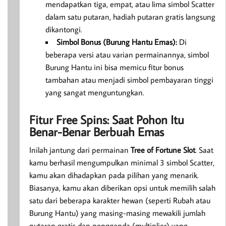
mendapatkan tiga, empat, atau lima simbol Scatter
dalam satu putaran, hadiah putaran gratis langsung
dikantongi.
Simbol Bonus (Burung Hantu Emas):
Di
beberapa versi atau varian permainannya, simbol
Burung Hantu ini bisa memicu fitur bonus
tambahan atau menjadi simbol pembayaran tinggi
yang sangat menguntungkan.
Fitur Free Spins: Saat Pohon Itu
Benar-Benar Berbuah Emas
Inilah jantung dari permainan
Tree of Fortune Slot
. Saat
kamu berhasil mengumpulkan minimal 3 simbol Scatter,
kamu akan dihadapkan pada pilihan yang menarik.
Biasanya, kamu akan diberikan opsi untuk memilih salah
satu dari beberapa karakter hewan (seperti Rubah atau
Burung Hantu) yang masing-masing mewakili jumlah
putaran gratis dan pengganda (multiplier) yang