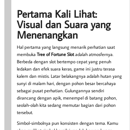
Pertama Kali Lihat:
Visual dan Suara yang
Menenangkan
Hal pertama yang langsung menarik perhatian saat
membuka
Tree of Fortune Slot
adalah atmosfernya.
Berbeda dengan slot bertempo cepat yang penuh
ledakan dan efek suara keras, game ini justru terasa
kalem dan mistis. Latar belakangnya adalah hutan yang
sunyi di malam hari, dengan pohon besar bercahaya
sebagai pusat perhatian. Gulungannya sendiri
dirancang dengan apik, menempel di batang pohon,
seolah-olah kita sedang memutar bagian dari pohon
tersebut.
Simbol-simbolnya pun konsisten dengan tema. Kamu