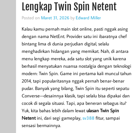
Lengkap Twin Spin Netent
Posted on
Maret 31, 2026
by
Edward Miller
Kalau kamu pernah main slot online, pasti nggak asing
dengan nama NetEnt. Provider satu ini ibaratnya chef
bintang lima di dunia perjudian digital, selalu
menghadirkan hidangan yang memikat. Nah, di antara
menu lengkap mereka, ada satu slot yang unik karena
berhasil menyatukan nuansa nostalgia dengan teknologi
modern: Twin Spin. Game ini pertama kali muncul tahun
2014, tapi popularitasnya nggak pernah benar-benar
pudar. Banyak yang bilang, Twin Spin itu seperti sepatu
Converse—desainnya klasik, tapi selalu bisa dipakai dan
cocok di segala situasi. Tapi, apa beneran sebagus itu?
Yuk, kita bahas lebih dalam lewat
ulasan Twin Spin
Netent
ini, dari segi gameplay,
sv388
fitur, sampai
sensasi bermainnya.