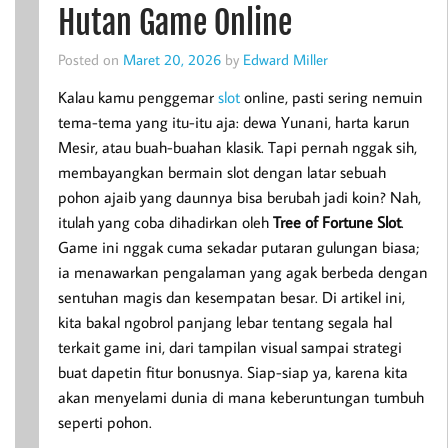
Hutan Game Online
Posted on
Maret 20, 2026
by
Edward Miller
Kalau kamu penggemar
slot
online, pasti sering nemuin
tema-tema yang itu-itu aja: dewa Yunani, harta karun
Mesir, atau buah-buahan klasik. Tapi pernah nggak sih,
membayangkan bermain slot dengan latar sebuah
pohon ajaib yang daunnya bisa berubah jadi koin? Nah,
itulah yang coba dihadirkan oleh
Tree of Fortune Slot
.
Game ini nggak cuma sekadar putaran gulungan biasa;
ia menawarkan pengalaman yang agak berbeda dengan
sentuhan magis dan kesempatan besar. Di artikel ini,
kita bakal ngobrol panjang lebar tentang segala hal
terkait game ini, dari tampilan visual sampai strategi
buat dapetin fitur bonusnya. Siap-siap ya, karena kita
akan menyelami dunia di mana keberuntungan tumbuh
seperti pohon.