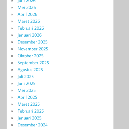
Juni 2026
Mei 2026
April 2026
Maret 2026
Februari 2026
Januari 2026
Desember 2025
November 2025
Oktober 2025
September 2025
Agustus 2025
Juli 2025
Juni 2025
Mei 2025
April 2025
Maret 2025
Februari 2025
Januari 2025
Desember 2024