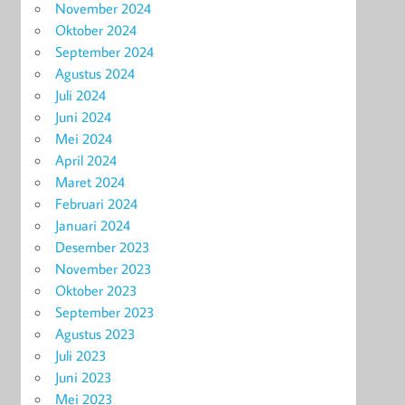
November 2024
Oktober 2024
September 2024
Agustus 2024
Juli 2024
Juni 2024
Mei 2024
April 2024
Maret 2024
Februari 2024
Januari 2024
Desember 2023
November 2023
Oktober 2023
September 2023
Agustus 2023
Juli 2023
Juni 2023
Mei 2023