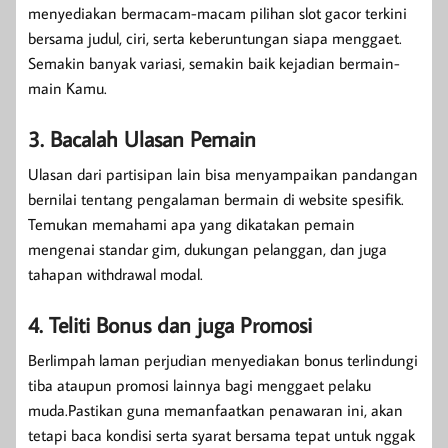
menyediakan bermacam-macam pilihan slot gacor terkini
bersama judul, ciri, serta keberuntungan siapa menggaet.
Semakin banyak variasi, semakin baik kejadian bermain-
main Kamu.
3. Bacalah Ulasan Pemain
Ulasan dari partisipan lain bisa menyampaikan pandangan
bernilai tentang pengalaman bermain di website spesifik.
Temukan memahami apa yang dikatakan pemain
mengenai standar gim, dukungan pelanggan, dan juga
tahapan withdrawal modal.
4. Teliti Bonus dan juga Promosi
Berlimpah laman perjudian menyediakan bonus terlindungi
tiba ataupun promosi lainnya bagi menggaet pelaku
muda.Pastikan guna memanfaatkan penawaran ini, akan
tetapi baca kondisi serta syarat bersama tepat untuk nggak