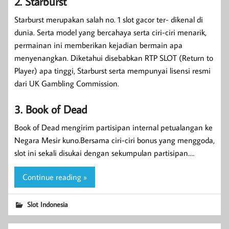
2. Starburst
Starburst merupakan salah no. 1 slot gacor ter- dikenal di
dunia. Serta model yang bercahaya serta ciri-ciri menarik,
permainan ini memberikan kejadian bermain apa
menyenangkan. Diketahui disebabkan RTP SLOT (Return to
Player) apa tinggi, Starburst serta mempunyai lisensi resmi
dari UK Gambling Commission.
3. Book of Dead
Book of Dead mengirim partisipan internal petualangan ke
Negara Mesir kuno.Bersama ciri-ciri bonus yang menggoda,
slot ini sekali disukai dengan sekumpulan partisipan.…
Continue reading »
Slot Indonesia