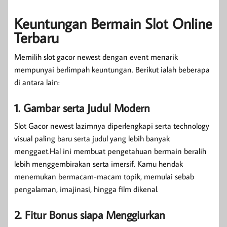
Keuntungan Bermain Slot Online
Terbaru
Memilih slot gacor newest dengan event menarik
mempunyai berlimpah keuntungan. Berikut ialah beberapa
di antara lain:
1. Gambar serta Judul Modern
Slot Gacor newest lazimnya diperlengkapi serta technology
visual paling baru serta judul yang lebih banyak
menggaet.Hal ini membuat pengetahuan bermain beralih
lebih menggembirakan serta imersif. Kamu hendak
menemukan bermacam-macam topik, memulai sebab
pengalaman, imajinasi, hingga film dikenal.
2. Fitur Bonus siapa Menggiurkan