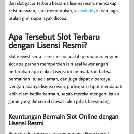
dari slot gacor terbaru bersama lisensi resmi, mencakup
keistimewaan, cara menentukan,
lazawin login
dan juga
usulan gim siapa layak dicoba.
Apa Tersebut Slot Terbaru
dengan Lisensi Resmi?
Slot newest serta lisensi resmi adalah permainan engine
slot apa pernah memperoleh izin asal kewenangan
pertaruhan apa diakui.Lisensi ini menyatakan bahwa
permainan itu adil, aman, dan juga dapat dipercaya.
Dengan adanya lisensi resmi, partisipan dapat mendapati
lebih diam ketika bermain, sebab mereka mengerti kalau
game yang dimaksud diawasi oleh pihak berwenang.
Keuntungan Bermain Slot Online dengan
Lisensi Resmi
Bermain slot terbaru yang mempunyai lisensi resmi