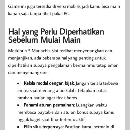
Game ini juga tersedia di versi mobile, jadi kamu bisa main
kapan saja tanpa ribet pakai PC.
Hal yang Perlu Diperhatikan
Sebelum Mulai Main
Meskipun 5 Mariachis Slot terlihat menyenangkan dan
menjanjikan, ada beberapa hal yang penting untuk
diperhatikan supaya pengalaman bermainmu tetap aman
dan menyenangkan:
Kelola modal dengan bijak:
Jangan terlalu terbawa
emosi saat menang atau kalah. Tetapkan batas
taruhan harian agar tidak boros.
Pahami aturan permainan:
Luangkan waktu
membaca paytable dan aturan bonus supaya kamu
nggak kaget saat fitur tertentu aktif.
Pilih situs terpercaya:
Pastikan kamu bermain di