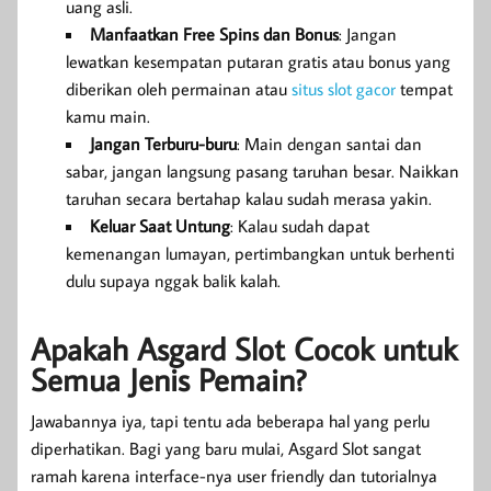
uang asli.
Manfaatkan Free Spins dan Bonus
: Jangan
lewatkan kesempatan putaran gratis atau bonus yang
diberikan oleh permainan atau
situs slot gacor
tempat
kamu main.
Jangan Terburu-buru
: Main dengan santai dan
sabar, jangan langsung pasang taruhan besar. Naikkan
taruhan secara bertahap kalau sudah merasa yakin.
Keluar Saat Untung
: Kalau sudah dapat
kemenangan lumayan, pertimbangkan untuk berhenti
dulu supaya nggak balik kalah.
Apakah Asgard Slot Cocok untuk
Semua Jenis Pemain?
Jawabannya iya, tapi tentu ada beberapa hal yang perlu
diperhatikan. Bagi yang baru mulai, Asgard Slot sangat
ramah karena interface-nya user friendly dan tutorialnya