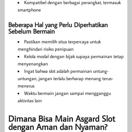
Kompatibel dengan berbagai perangkat, termasuk
smartphone
Beberapa Hal yang Perlu Diperhatikan
Sebelum Bermain
Pastikan memilih situs terpercaya untuk
menghindari risiko penipuan
Kelola modal dengan bijak supaya permainan tetap
menyenangkan
Ingat bahwa slot adalah permainan untung-
untungan, jangan terlalu berharap menang terus-
menerus
Waktu bermain jangan sampai mengganggu
aktivitas lain
Dimana Bisa Main Asgard Slot
dengan Aman dan Nyaman?