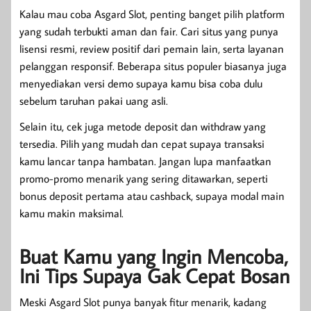
Kalau mau coba Asgard Slot, penting banget pilih platform
yang sudah terbukti aman dan fair. Cari situs yang punya
lisensi resmi, review positif dari pemain lain, serta layanan
pelanggan responsif. Beberapa situs populer biasanya juga
menyediakan versi demo supaya kamu bisa coba dulu
sebelum taruhan pakai uang asli.
Selain itu, cek juga metode deposit dan withdraw yang
tersedia. Pilih yang mudah dan cepat supaya transaksi
kamu lancar tanpa hambatan. Jangan lupa manfaatkan
promo-promo menarik yang sering ditawarkan, seperti
bonus deposit pertama atau cashback, supaya modal main
kamu makin maksimal.
Buat Kamu yang Ingin Mencoba,
Ini Tips Supaya Gak Cepat Bosan
Meski Asgard Slot punya banyak fitur menarik, kadang