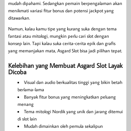
mudah dipahami. Sedangkan pemain berpengalaman akan
menikmati variasi fitur bonus dan potensi jackpot yang
ditawarkan.
Namun, kalau kamu tipe yang kurang suka dengan tema
fantasi atau mitologi, mungkin perlu cari slot dengan
konsep lain. Tapi kalau suka cerita-cerita epik dan grafis
yang memanjakan mata, Asgard Slot bisa jadi pilihan tepat.
Kelebihan yang Membuat Asgard Slot Layak
Dicoba
Visual dan audio berkualitas tinggi yang bikin betah
berlama-lama
Banyak fitur bonus yang meningkatkan peluang
menang
Tema mitologi Nordik yang unik dan jarang ditemui
di slot lain
Mudah dimainkan oleh pemula sekalipun