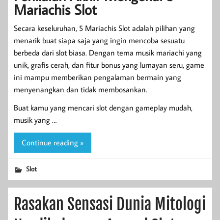
Mariachis Slot
Secara keseluruhan, 5 Mariachis Slot adalah pilihan yang
menarik buat siapa saja yang ingin mencoba sesuatu
berbeda dari slot biasa. Dengan tema musik mariachi yang
unik, grafis cerah, dan fitur bonus yang lumayan seru, game
ini mampu memberikan pengalaman bermain yang
menyenangkan dan tidak membosankan.
Buat kamu yang mencari slot dengan gameplay mudah,
musik yang …
Continue reading »
Slot
Rasakan Sensasi Dunia Mitologi