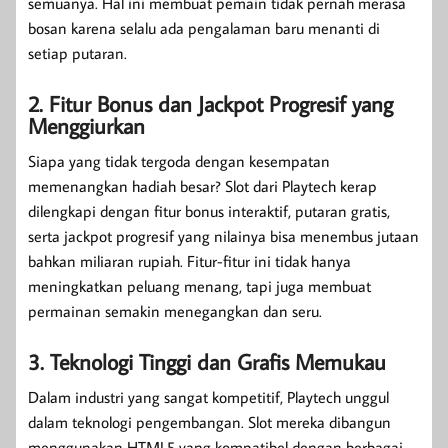
semuanya. Hal ini membuat pemain tidak pernah merasa
bosan karena selalu ada pengalaman baru menanti di
setiap putaran.
2. Fitur Bonus dan Jackpot Progresif yang
Menggiurkan
Siapa yang tidak tergoda dengan kesempatan
memenangkan hadiah besar? Slot dari Playtech kerap
dilengkapi dengan fitur bonus interaktif, putaran gratis,
serta jackpot progresif yang nilainya bisa menembus jutaan
bahkan miliaran rupiah. Fitur-fitur ini tidak hanya
meningkatkan peluang menang, tapi juga membuat
permainan semakin menegangkan dan seru.
3. Teknologi Tinggi dan Grafis Memukau
Dalam industri yang sangat kompetitif, Playtech unggul
dalam teknologi pengembangan. Slot mereka dibangun
menggunakan HTML5 yang kompatibel dengan berbagai