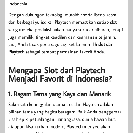
Indonesia.
Dengan dukungan teknologi mutakhir serta lisensi resmi
dari berbagai yurisdiksi, Playtech memastikan setiap slot
yang mereka produksi bukan hanya sekadar hiburan, tetapi
juga memiliki tingkat keadilan dan keamanan terjamin.
Jadi, Anda tidak perlu ragu lagi ketika memilih
slot dari
Playtech
sebagai tempat permainan favorit Anda.
Mengapa Slot dari Playtech
Menjadi Favorit di Indonesia?
1. Ragam Tema yang Kaya dan Menarik
Salah satu keunggulan utama slot dari Playtech adalah
pilihan tema yang begitu beragam. Baik Anda penggemar
kisah epik, petualangan luar angkasa, dunia bawah laut,
ataupun kisah urban modern, Playtech menyediakan