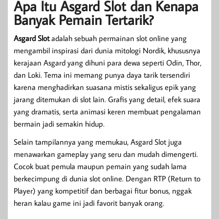
Apa Itu Asgard Slot dan Kenapa
Banyak Pemain Tertarik?
Asgard Slot
adalah sebuah permainan slot online yang
mengambil inspirasi dari dunia mitologi Nordik, khususnya
kerajaan Asgard yang dihuni para dewa seperti Odin, Thor,
dan Loki. Tema ini memang punya daya tarik tersendiri
karena menghadirkan suasana mistis sekaligus epik yang
jarang ditemukan di slot lain. Grafis yang detail, efek suara
yang dramatis, serta animasi keren membuat pengalaman
bermain jadi semakin hidup.
Selain tampilannya yang memukau, Asgard Slot juga
menawarkan gameplay yang seru dan mudah dimengerti.
Cocok buat pemula maupun pemain yang sudah lama
berkecimpung di dunia slot online. Dengan RTP (Return to
Player) yang kompetitif dan berbagai fitur bonus, nggak
heran kalau game ini jadi favorit banyak orang.