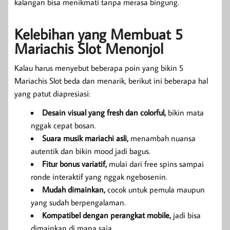
kalangan bisa menikmati tanpa merasa bingung.
Kelebihan yang Membuat 5
Mariachis Slot Menonjol
Kalau harus menyebut beberapa poin yang bikin 5
Mariachis Slot beda dan menarik, berikut ini beberapa hal
yang patut diapresiasi:
Desain visual yang fresh dan colorful,
bikin mata
nggak cepat bosan.
Suara musik mariachi asli,
menambah nuansa
autentik dan bikin mood jadi bagus.
Fitur bonus variatif,
mulai dari free spins sampai
ronde interaktif yang nggak ngebosenin.
Mudah dimainkan,
cocok untuk pemula maupun
yang sudah berpengalaman.
Kompatibel dengan perangkat mobile,
jadi bisa
dimainkan di mana saja.