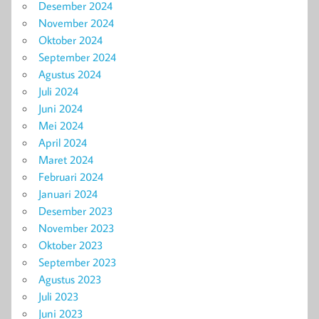
Desember 2024
November 2024
Oktober 2024
September 2024
Agustus 2024
Juli 2024
Juni 2024
Mei 2024
April 2024
Maret 2024
Februari 2024
Januari 2024
Desember 2023
November 2023
Oktober 2023
September 2023
Agustus 2023
Juli 2023
Juni 2023