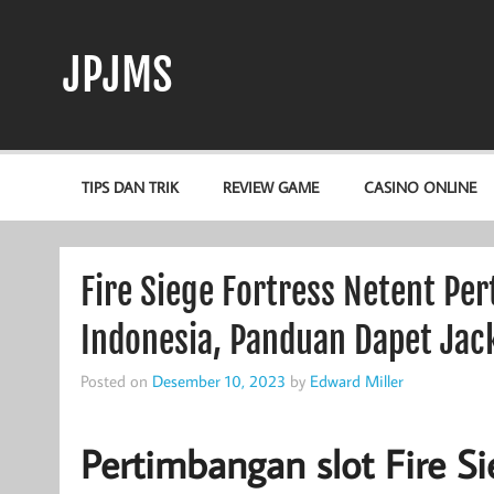
Skip
to
content
JPJMS
Berita Terbaru, Informasi Harian, dan Dunia Perjudian
TIPS DAN TRIK
REVIEW GAME
CASINO ONLINE
Fire Siege Fortress Netent Pe
Indonesia, Panduan Dapet Jack
Posted on
Desember 10, 2023
by
Edward Miller
Pertimbangan slot Fire Si