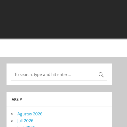
ARSIP
Agustus 2026
Juli 2026