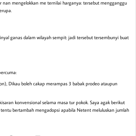
er nan mengelokkan me ternilai harganya: tersebut mengganggu
erupa.
yal ganas dalam wilayah sempit: jadi tersebut tersembunyi buat
percuma:
erlon), Dikau boleh cakap merampas 3 babak prodeo ataupun
kisaran konvensional selama masa tur pokok. Saya agak berikut
al tentu bertambah mengadopsi apabila Netent meluluskan jumlah