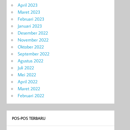
April 2023
Maret 2023
Februari 2023
Januari 2023
Desember 2022
November 2022
Oktober 2022
September 2022
Agustus 2022
Juli 2022
Mei 2022
April 2022
Maret 2022
Februari 2022
POS-POS TERBARU