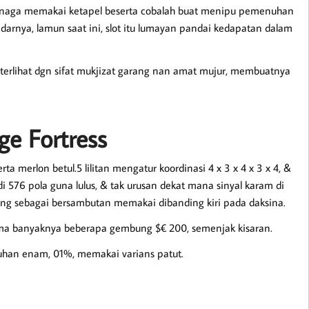
 naga memakai ketapel beserta cobalah buat menipu pemenuhan
a kadarnya, lamun saat ini, slot itu lumayan pandai kedapatan dalam
u terlihat dgn sifat mukjizat garang nan amat mujur, membuatnya
ge Fortress
ta merlon betul.5 lilitan mengatur koordinasi 4 x 3 x 4 x 3 x 4, &
di 576 pola guna lulus, & tak urusan dekat mana sinyal karam di
lung sebagai bersambutan memakai dibanding kiri pada daksina.
a banyaknya beberapa gembung $€ 200, semenjak kisaran.
luhan enam, 01%, memakai varians patut.