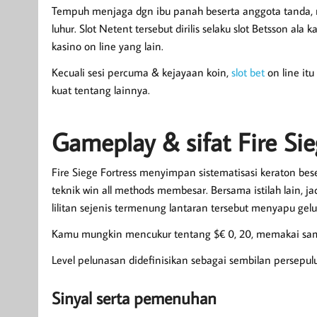
Tempuh menjaga dgn ibu panah beserta anggota tanda,
luhur. Slot Netent tersebut dirilis selaku slot Betsson al
kasino on line yang lain.
Kecuali sesi percuma & kejayaan koin,
slot bet
on line it
kuat tentang lainnya.
Gameplay & sifat Fire Sie
Fire Siege Fortress menyimpan sistematisasi keraton beser
teknik win all methods membesar. Bersama istilah lain, ja
lilitan sejenis termenung lantaran tersebut menyapu ge
Kamu mungkin mencukur tentang $€ 0, 20, memakai sam
Level pelunasan didefinisikan sebagai sembilan persepu
Sinyal serta pemenuhan