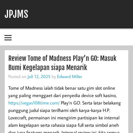
Skip
to
JPJMS
content
Berita Terbaru, Informasi Harian, dan Dunia Perjudian
Review Tome of Madness Play’n GO: Masuk
Bumi Kegelapan siapa Menarik
Posted on
Juli 12, 2025
by
Edward Miller
Tome of Madness ialah tidak benar satu gim slot online
yang paling menggaet dari penyedia device soft kasino,
https://vegas108time.com/
Play’n GO. Serta latar belakang
punggung judul siapa terilhami oleh karya-karya H.P.
Lovecraft, permainan ini mengirim partisipan ke internal
alam kegelapan serta rahasia siapa full serta simbol aneh
dan juga features menarik. Internal review ini, kita semua