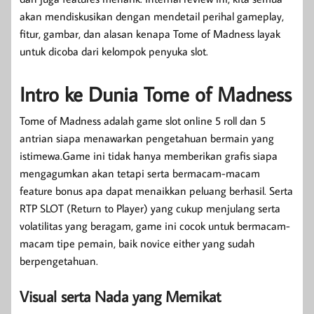
akan mendiskusikan dengan mendetail perihal gameplay,
fitur, gambar, dan alasan kenapa Tome of Madness layak
untuk dicoba dari kelompok penyuka slot.
Intro ke Dunia Tome of Madness
Tome of Madness adalah game slot online 5 roll dan 5
antrian siapa menawarkan pengetahuan bermain yang
istimewa.Game ini tidak hanya memberikan grafis siapa
mengagumkan akan tetapi serta bermacam-macam
feature bonus apa dapat menaikkan peluang berhasil. Serta
RTP SLOT (Return to Player) yang cukup menjulang serta
volatilitas yang beragam, game ini cocok untuk bermacam-
macam tipe pemain, baik novice either yang sudah
berpengetahuan.
Visual serta Nada yang Memikat