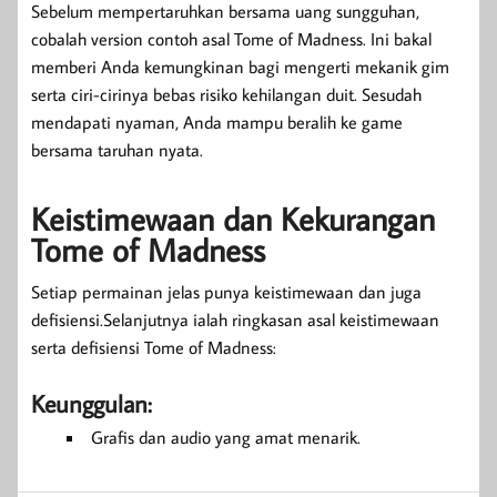
Sebelum mempertaruhkan bersama uang sungguhan,
cobalah version contoh asal Tome of Madness. Ini bakal
memberi Anda kemungkinan bagi mengerti mekanik gim
serta ciri-cirinya bebas risiko kehilangan duit. Sesudah
mendapati nyaman, Anda mampu beralih ke game
bersama taruhan nyata.
Keistimewaan dan Kekurangan
Tome of Madness
Setiap permainan jelas punya keistimewaan dan juga
defisiensi.Selanjutnya ialah ringkasan asal keistimewaan
serta defisiensi Tome of Madness:
Keunggulan:
Grafis dan audio yang amat menarik.