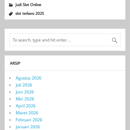
Judi Slot Online
slot terbaru 2025
ARSIP
Agustus 2026
Juli 2026
Juni 2026
Mei 2026
April 2026
Maret 2026
Februari 2026
Januari 2026