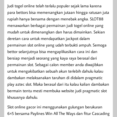
Judi togel online telah terlalu populer sejak lama karena
para bettors bisa memenangkan jutaan hingga ratusan juta
rupiah hanya bersama dengan menebak angka. SLOT88
menawarkan berbagai permainan judi togel online yang
mudah untuk dimenangkan dan harus dimainkan. Sekian
deretan cara untuk mendapatkan jackpot dalam
permainan slot online yang udah terbukti ampuh. Semoga
bettor selanjutnya bisa mengaplikasikan cara ini dan
bersiap menjadi seorang yang kaya raya berasal dari
permainan slot. Sebagai calon member anda diwajibkan
untuk mengakibatkan sebuah akun terlebih dahulu kalau
dambakan melaksanakan taruhan di didalam pragmatic
play aztec slot. Maka berasal dari itu kalau kalian dambakan
bermain tentu mesti membuka website judi pragmatic slot
khususnya dahulu.
Slot online gacor ini menggunakan gulungan berukuran
6×5 bersama Paylines Win All The Ways dan fitur Cascading