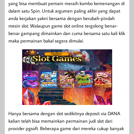
yang bisa membuat pemain meraih kombo kemenangan di
dalam satu Spin. Untuk argumen paling akhir yang dapat
anda kerjakan yakni bersama dengan berubah-pindah
mesin slot. Walaupun game slot online tergolong benar-
benar gampang dimainkan dan cuma bersama satu kali klik
maka permainan bakal segera dimulai.
Hanya bersama dengan slot sedikitnya deposit via DANA
kalian telah bisa memainkan permainan judi slot dari
provider pgsoft. Beberapa game dari mereka cukup banyak