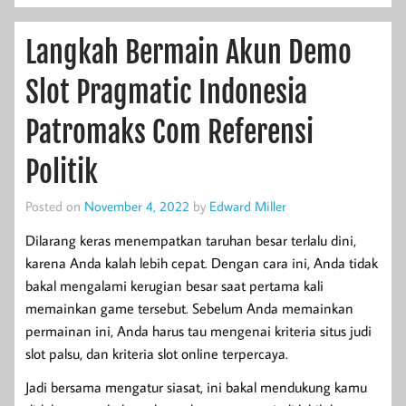
Langkah Bermain Akun Demo
Slot Pragmatic Indonesia
Patromaks Com Referensi
Politik
Posted on
November 4, 2022
by
Edward Miller
Dilarang keras menempatkan taruhan besar terlalu dini,
karena Anda kalah lebih cepat. Dengan cara ini, Anda tidak
bakal mengalami kerugian besar saat pertama kali
memainkan game tersebut. Sebelum Anda memainkan
permainan ini, Anda harus tau mengenai kriteria situs judi
slot palsu, dan kriteria slot online terpercaya.
Jadi bersama mengatur siasat, ini bakal mendukung kamu