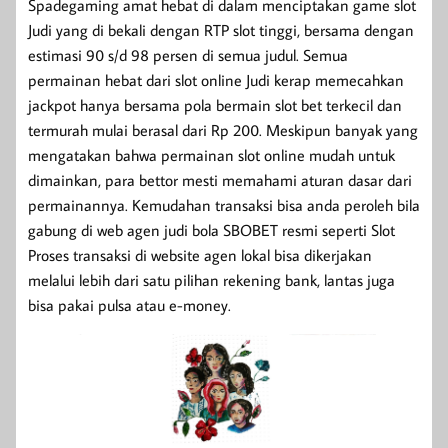
Spadegaming amat hebat di dalam menciptakan game slot
Judi yang di bekali dengan RTP slot tinggi, bersama dengan
estimasi 90 s/d 98 persen di semua judul. Semua
permainan hebat dari slot online Judi kerap memecahkan
jackpot hanya bersama pola bermain slot bet terkecil dan
termurah mulai berasal dari Rp 200. Meskipun banyak yang
mengatakan bahwa permainan slot online mudah untuk
dimainkan, para bettor mesti memahami aturan dasar dari
permainannya. Kemudahan transaksi bisa anda peroleh bila
gabung di web agen judi bola SBOBET resmi seperti Slot
Proses transaksi di website agen lokal bisa dikerjakan
melalui lebih dari satu pilihan rekening bank, lantas juga
bisa pakai pulsa atau e-money.