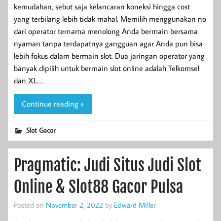
kemudahan, sebut saja kelancaran koneksi hingga cost
yang terbilang lebih tidak mahal. Memilih menggunakan no
dari operator ternama menolong Anda bermain bersama
nyaman tanpa terdapatnya gangguan agar Anda pun bisa
lebih fokus dalam bermain slot. Dua jaringan operator yang
banyak dipilih untuk bermain slot online adalah Telkomsel
dan XL.…
Continue reading »
Slot Gacor
Pragmatic: Judi Situs Judi Slot
Online & Slot88 Gacor Pulsa
Posted on
November 2, 2022
by
Edward Miller