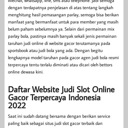
livechat, whatsapp, line, sms atau telephone. Jadi semoga
dengan terdapatnya penjelasan di atas tentang langkah
menghitung hasil pemasangan parlay, semoga bisa berikan
manfaat yang bermanfaat untuk para member yang masih
belum paham sebelumnya ya. Selain dari permainan mix
parlay bola, pastinya masih banyak sekali jenis permainan
taruhan judi online di website gacor terutamanya pada
sportsbook atau judi bola yang ada. Dengan begitu
lengkapnya model taruhan pada gacor agen judi bola resmi
terpercaya tentu terlalu diminati atau dicari oleh bettors
online dewasa kini.
Daftar Website Judi Slot Online
Gacor Terpercaya Indonesia
2022
Saat ini sudah datang bersama dengan berikan service
paling baik sebagai situs judi slot gacor terbaik dan