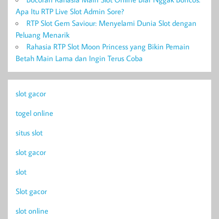
Apa Itu RTP Live Slot Admin Sore?
RTP Slot Gem Saviour: Menyelami Dunia Slot dengan
Peluang Menarik
Rahasia RTP Slot Moon Princess yang Bikin Pemain
Betah Main Lama dan Ingin Terus Coba
slot gacor
togel online
situs slot
slot gacor
slot
Slot gacor
slot online