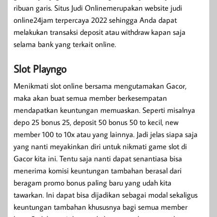
ribuan garis. Situs Judi Onlinemerupakan website judi
online24jam terpercaya 2022 sehingga Anda dapat
melakukan transaksi deposit atau withdraw kapan saja
selama bank yang terkait online.
Slot Playngo
Menikmati slot online bersama mengutamakan Gacor,
maka akan buat semua member berkesempatan
mendapatkan keuntungan memuaskan. Seperti misalnya
depo 25 bonus 25, deposit 50 bonus 50 to kecil, new
member 100 to 10x atau yang lainnya. Jadi jelas siapa saja
yang nanti meyakinkan diri untuk nikmati game slot di
Gacor kita ini. Tentu saja nanti dapat senantiasa bisa
menerima komisi keuntungan tambahan berasal dari
beragam promo bonus paling baru yang udah kita
tawarkan. Ini dapat bisa dijadikan sebagai modal sekaligus
keuntungan tambahan khususnya bagi semua member