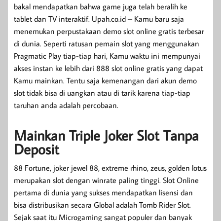
bakal mendapatkan bahwa game juga telah beralih ke
tablet dan TV interaktif. Upah.co.id – Kamu baru saja
menemukan perpustakaan demo slot online gratis terbesar
di dunia. Seperti ratusan pemain slot yang menggunakan
Pragmatic Play tiap-tiap hari, Kamu waktu ini mempunyai
akses instan ke lebih dari 888 slot online gratis yang dapat
Kamu mainkan. Tentu saja kemenangan dari akun demo
slot tidak bisa di uangkan atau di tarik karena tiap-tiap
taruhan anda adalah percobaan.
Mainkan Triple Joker Slot Tanpa
Deposit
88 Fortune, joker jewel 88, extreme rhino, zeus, golden lotus
merupakan slot dengan winrate paling tinggi. Slot Online
pertama di dunia yang sukses mendapatkan lisensi dan
bisa distribusikan secara Global adalah Tomb Rider Slot.
Sejak saat itu Microgaming sangat populer dan banyak