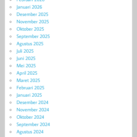
Januari 2026
Desember 2025
November 2025
Oktober 2025
September 2025
Agustus 2025
Juli 2025
Juni 2025
Mei 2025
April 2025
Maret 2025
Februari 2025
Januari 2025
Desember 2024
November 2024
Oktober 2024
September 2024
Agustus 2024