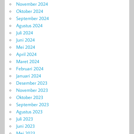
November 2024
Oktober 2024
September 2024
Agustus 2024
Juli 2024
Juni 2024
Mei 2024
April 2024
Maret 2024
Februari 2024
Januari 2024
Desember 2023
November 2023
Oktober 2023
September 2023
Agustus 2023
Juli 2023
Juni 2023
Mei 2023