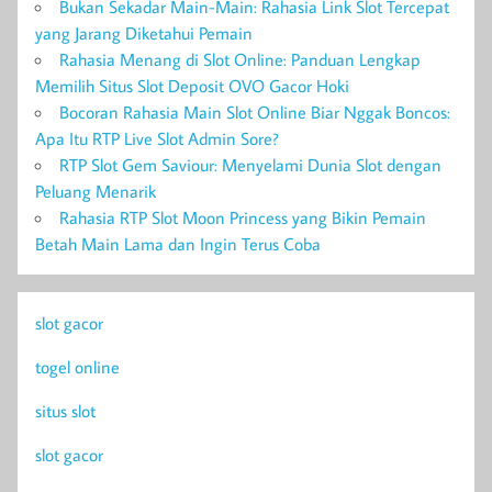
Bukan Sekadar Main-Main: Rahasia Link Slot Tercepat
yang Jarang Diketahui Pemain
Rahasia Menang di Slot Online: Panduan Lengkap
Memilih Situs Slot Deposit OVO Gacor Hoki
Bocoran Rahasia Main Slot Online Biar Nggak Boncos:
Apa Itu RTP Live Slot Admin Sore?
RTP Slot Gem Saviour: Menyelami Dunia Slot dengan
Peluang Menarik
Rahasia RTP Slot Moon Princess yang Bikin Pemain
Betah Main Lama dan Ingin Terus Coba
slot gacor
togel online
situs slot
slot gacor