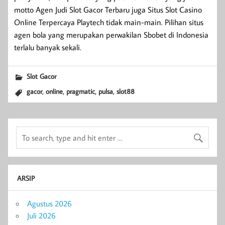
motto Agen Judi Slot Gacor Terbaru juga Situs Slot Casino
Online Terpercaya Playtech tidak main-main. Pilihan situs
agen bola yang merupakan perwakilan Sbobet di Indonesia
terlalu banyak sekali.
Slot Gacor
,
,
,
,
gacor
online
pragmatic
pulsa
slot88
ARSIP
Agustus 2026
Juli 2026