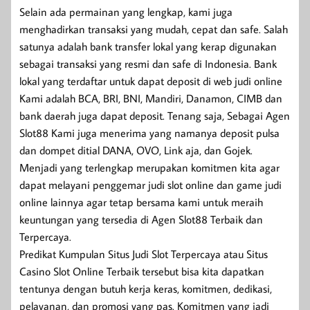
Selain ada permainan yang lengkap, kami juga
menghadirkan transaksi yang mudah, cepat dan safe. Salah
satunya adalah bank transfer lokal yang kerap digunakan
sebagai transaksi yang resmi dan safe di Indonesia. Bank
lokal yang terdaftar untuk dapat deposit di web judi online
Kami adalah BCA, BRI, BNI, Mandiri, Danamon, CIMB dan
bank daerah juga dapat deposit. Tenang saja, Sebagai Agen
Slot88 Kami juga menerima yang namanya deposit pulsa
dan dompet ditial DANA, OVO, Link aja, dan Gojek.
Menjadi yang terlengkap merupakan komitmen kita agar
dapat melayani penggemar judi slot online dan game judi
online lainnya agar tetap bersama kami untuk meraih
keuntungan yang tersedia di Agen Slot88 Terbaik dan
Terpercaya.
Predikat Kumpulan Situs Judi Slot Terpercaya atau Situs
Casino Slot Online Terbaik tersebut bisa kita dapatkan
tentunya dengan butuh kerja keras, komitmen, dedikasi,
pelayanan, dan promosi yang pas. Komitmen yang jadi