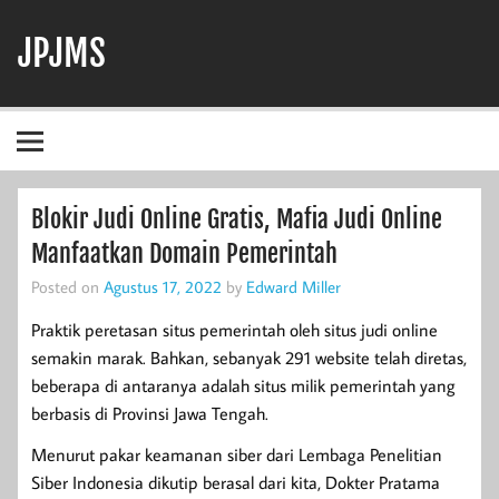
Skip
to
JPJMS
content
Berita Terbaru, Informasi Harian, dan Dunia Perjudian
Blokir Judi Online Gratis, Mafia Judi Online
Manfaatkan Domain Pemerintah
Posted on
Agustus 17, 2022
by
Edward Miller
Praktik peretasan situs pemerintah oleh situs judi online
semakin marak. Bahkan, sebanyak 291 website telah diretas,
beberapa di antaranya adalah situs milik pemerintah yang
berbasis di Provinsi Jawa Tengah.
Menurut pakar keamanan siber dari Lembaga Penelitian
Siber Indonesia dikutip berasal dari kita, Dokter Pratama