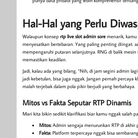
punya data pribadi yang lebih komprehensif tentan
Hal-Hal yang Perlu Diwas
Walaupun konsep
rtp live slot admin sore
menarik, kamu h
menyesatkan bertebaran. Yang paling penting diingat:
s
mempengaruhi putaran selanjutnya. RNG di balik mesin s
memastikan keadilan.
Jadi, kalau ada yang bilang, “Nih, di jam segini admin la
jadi kebetulan, bisa juga nggak. Jangan pernah percaya
malah terjebak dalam pola pikir berjudi yang berbahaya.
Mitos vs Fakta Seputar RTP Dinamis
Mari kita bikin sedikit klarifikasi biar kamu nggak salah 
Mitos:
Admin sengaja menurunkan RTP di akhir 
Fakta:
Platform terpercaya nggak bisa sembaranga