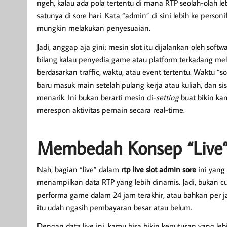
ngeh, kalau ada pola tertentu di mana RTP seolah-olah leb
satunya di sore hari. Kata “admin” di sini lebih ke person
mungkin melakukan penyesuaian.
Jadi, anggap aja gini: mesin slot itu dijalankan oleh so
bilang kalau penyedia game atau platform terkadang me
berdasarkan traffic, waktu, atau event tertentu. Waktu 
baru masuk main setelah pulang kerja atau kuliah, dan 
menarik. Ini bukan berarti mesin di-
setting
buat bikin ka
merespon aktivitas pemain secara real-time.
Membedah Konsep “Live”
Nah, bagian “live” dalam
rtp live slot admin sore
ini yang
menampilkan data RTP yang lebih dinamis. Jadi, bukan cu
performa game dalam 24 jam terakhir, atau bahkan per j
itu udah ngasih pembayaran besar atau belum.
Dengan data live ini, kamu bisa bikin keputusan yang lebi