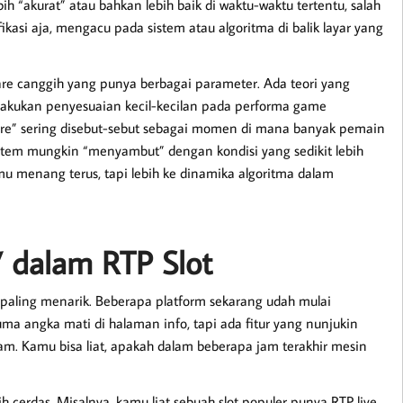
ih “akurat” atau bahkan lebih baik di waktu-waktu tertentu, salah
ifikasi aja, mengacu pada sistem atau algoritma di balik layar yang
ftware canggih yang punya berbagai parameter. Ada teori yang
lakukan penyesuaian kecil-kecilan pada performa game
“sore” sering disebut-sebut sebagai momen di mana banyak pemain
sistem mungkin “menyambut” dengan kondisi yang sedikit lebih
mu menang terus, tapi lebih ke dinamika algoritma dalam
 dalam RTP Slot
 paling menarik. Beberapa platform sekarang udah mulai
ma angka mati di halaman info, tapi ada fitur yang nunjukin
am. Kamu bisa liat, apakah dalam beberapa jam terakhir mesin
h cerdas. Misalnya, kamu liat sebuah slot populer punya RTP live