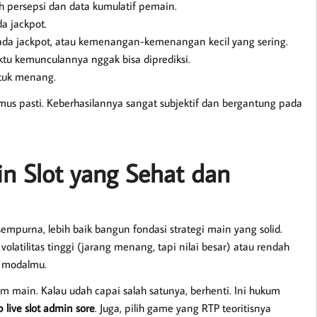
h persepsi dan data kumulatif pemain.
da jackpot.
ja ada jackpot, atau kemenangan-kemenangan kecil yang sering.
ktu kemunculannya nggak bisa diprediksi.
tuk menang.
umus pasti. Keberhasilannya sangat subjektif dan bergantung pada
 Slot yang Sehat dan
mpurna, lebih baik bangun fondasi strategi main yang solid.
volatilitas tinggi (jarang menang, tapi nilai besar) atau rendah
n modalmu.
 main. Kalau udah capai salah satunya, berhenti. Ini hukum
p live slot admin sore
. Juga, pilih game yang RTP teoritisnya