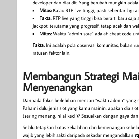
developer dan diaudit. Yang berubah mungkin adala
Mitos:
Kalau RTP live tinggi, pasti sebentar lagi a
Fakta:
RTP live yang tinggi bisa berarti baru sa
Jackpot, terutama yang progresif, tetap acak dan wa
Mitos:
Waktu “admin sore” adalah cheat code un
Fakta:
Ini adalah pola observasi komunitas, bukan r
ratusan faktor lain.
Membangun Strategi Main
Menyenangkan
Daripada fokus berlebihan mencari “waktu admin” yang se
Pahami dulu jenis slot yang kamu mainin: apakah dia slot 
(sering menang, nilai kecil)? Sesuaikan dengan gaya da
Selalu tetapkan batas kekalahan dan kemenangan sebelum
wajib yang lebih sakti daripada sekadar mengandalkan
rt