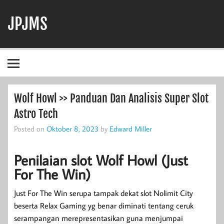
Skip
to
JPJMS
content
Berita Terbaru, Informasi Harian, dan Dunia Perjudian
Wolf Howl >> Panduan Dan Analisis Super Slot
Astro Tech
Posted on
Oktober 8, 2023
by
Edward Miller
Penilaian slot Wolf Howl (Just
For The Win)
Just For The Win serupa tampak dekat slot Nolimit City
beserta Relax Gaming yg benar diminati tentang ceruk
serampangan merepresentasikan guna menjumpai