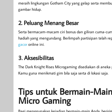
meraih lingkungan Gotham City yang gelap serta membua
gambar hidup.
2. Peluang Menang Besar
Serta bermacam-macam ciri bonus dan giliran cuma-cu
hadiah yang mengundang. Berlimpah partisipan telah r
gacor
online ini.
3. Aksesibilitas
The Dark Knight Rises Microgaming disediakan di aneka 
Kamu guna menikmati gim bila saja serta di lokasi saja.
Tips untuk Bermain-Main
Micro Gaming
Bagi menggunakan kejadian bermain-main Anda, beririn