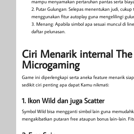
mampu menyamakan pertaruhan pantas serta biay
Putar Gulungan: Selepas menentukan judi, cukup t
menggunakan fitur autoplay guna mengelilingi gulu
Menang: Apabila simbol apa sesuai muncul di l
daftar pelunasan.
Ciri Menarik internal The
Microgaming
Game ini diperlengkapi serta aneka feature menarik s
sedikit ciri penting apa dapat Kamu nikmati:
1. Ikon Wild dan juga Scatter
Symbol Wild bisa mengganti simbol lain guna memudahk
mengakibatkan putaran free ataupun bonus lain-lain. Fitu