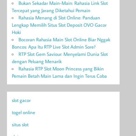
Bukan Sekadar Main-Main: Rahasia Link Slot
Tercepat yang Jarang Diketahui Pemain
Rahasia Menang di Slot Online: Panduan
Lengkap Memilih Situs Slot Deposit OVO Gacor
Hoki
Bocoran Rahasia Main Slot Online Biar Nggak
Boncos: Apa Itu RTP Live Slot Admin Sore?
RTP Slot Gem Saviour: Menyelami Dunia Slot
dengan Peluang Menarik
Rahasia RTP Slot Moon Princess yang Bikin
Pemain Betah Main Lama dan Ingin Terus Coba
slot gacor
togel online
situs slot