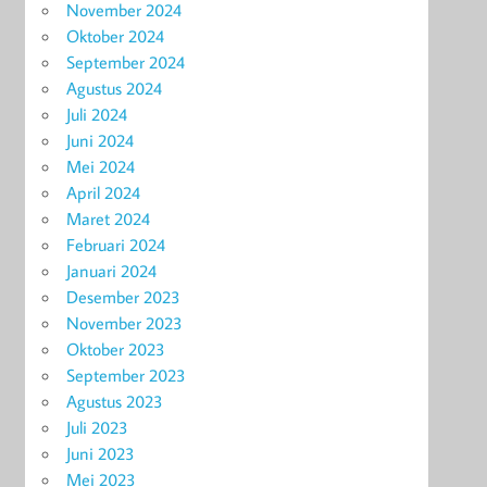
November 2024
Oktober 2024
September 2024
Agustus 2024
Juli 2024
Juni 2024
Mei 2024
April 2024
Maret 2024
Februari 2024
Januari 2024
Desember 2023
November 2023
Oktober 2023
September 2023
Agustus 2023
Juli 2023
Juni 2023
Mei 2023