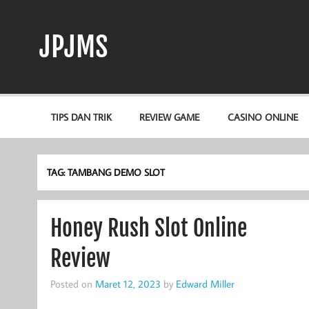
Skip
to
content
JPJMS
Berita Terbaru, Informasi Harian, dan Dunia Perjudian
TIPS DAN TRIK
REVIEW GAME
CASINO ONLINE
TAG:
TAMBANG DEMO SLOT
Honey Rush Slot Online
Review
Posted on
Maret 12, 2023
by
Edward Miller