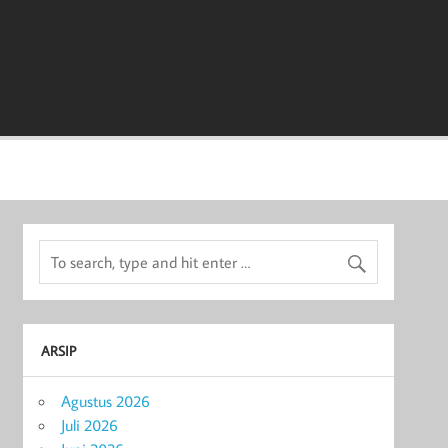
ARSIP
Agustus 2026
Juli 2026