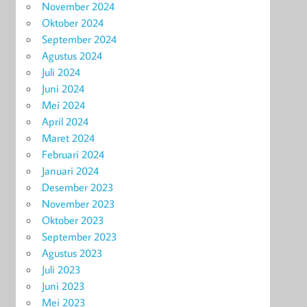
November 2024
Oktober 2024
September 2024
Agustus 2024
Juli 2024
Juni 2024
Mei 2024
April 2024
Maret 2024
Februari 2024
Januari 2024
Desember 2023
November 2023
Oktober 2023
September 2023
Agustus 2023
Juli 2023
Juni 2023
Mei 2023