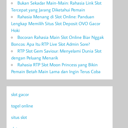
Bukan Sekadar Main-Main: Rahasia Link Slot
Tercepat yang Jarang Diketahui Pemain
Rahasia Menang di Slot Online: Panduan
Lengkap Memilih Situs Slot Deposit OVO Gacor
Hoki
Bocoran Rahasia Main Slot Online Biar Nggak
Boncos: Apa Itu RTP Live Slot Admin Sore?
RTP Slot Gem Saviour: Menyelami Dunia Slot
dengan Peluang Menarik
Rahasia RTP Slot Moon Princess yang Bikin
Pemain Betah Main Lama dan Ingin Terus Coba
slot gacor
togel online
situs slot