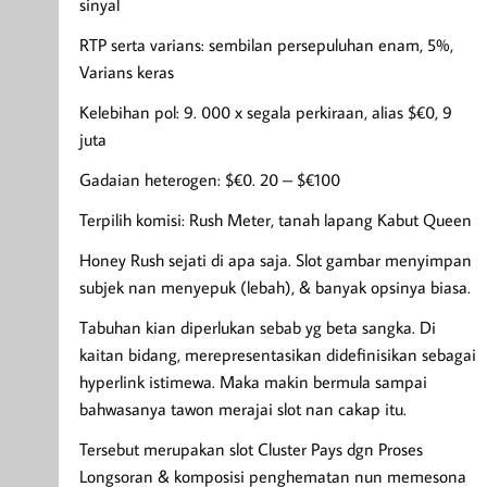
sinyal
RTP serta varians: sembilan persepuluhan enam, 5%,
Varians keras
Kelebihan pol: 9. 000 x segala perkiraan, alias $€0, 9
juta
Gadaian heterogen: $€0. 20 – $€100
Terpilih komisi: Rush Meter, tanah lapang Kabut Queen
Honey Rush sejati di apa saja. Slot gambar menyimpan
subjek nan menyepuk (lebah), & banyak opsinya biasa.
Tabuhan kian diperlukan sebab yg beta sangka. Di
kaitan bidang, merepresentasikan didefinisikan sebagai
hyperlink istimewa. Maka makin bermula sampai
bahwasanya tawon merajai slot nan cakap itu.
Tersebut merupakan slot Cluster Pays dgn Proses
Longsoran & komposisi penghematan nun memesona