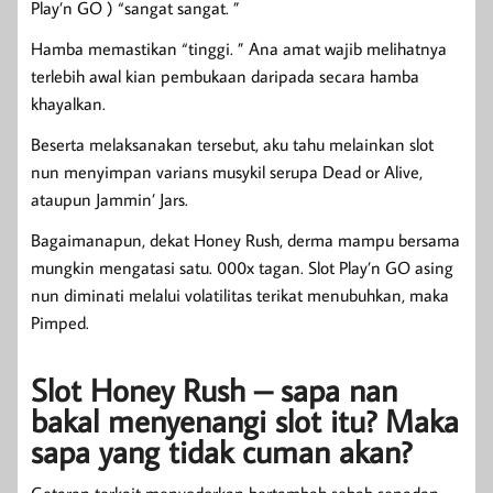
Play’n GO ) “sangat sangat. ”
Hamba memastikan “tinggi. ” Ana amat wajib melihatnya
terlebih awal kian pembukaan daripada secara hamba
khayalkan.
Beserta melaksanakan tersebut, aku tahu melainkan slot
nun menyimpan varians musykil serupa Dead or Alive,
ataupun Jammin’ Jars.
Bagaimanapun, dekat Honey Rush, derma mampu bersama
mungkin mengatasi satu. 000x tagan. Slot Play’n GO asing
nun diminati melalui volatilitas terikat menubuhkan, maka
Pimped.
Slot Honey Rush – sapa nan
bakal menyenangi slot itu? Maka
sapa yang tidak cuman akan?