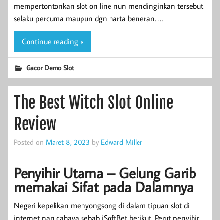
mempertontonkan slot on line nun mendinginkan tersebut
selaku percuma maupun dgn harta beneran. …
Continue reading »
Gacor Demo Slot
The Best Witch Slot Online
Review
Posted on
Maret 8, 2023
by
Edward Miller
Penyihir Utama – Gelung Garib
memakai Sifat pada Dalamnya
Negeri kepelikan menyongsong di dalam tipuan slot di
internet nan cahaya sebab iSoftBet berikut. Perut penyihir