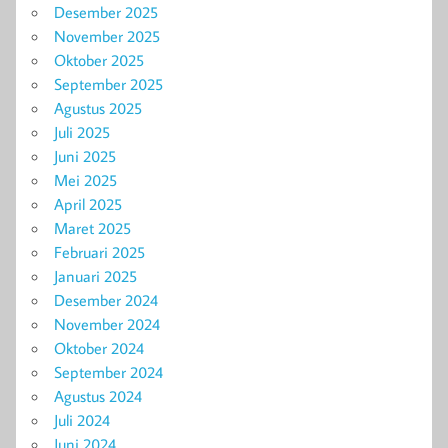
Desember 2025
November 2025
Oktober 2025
September 2025
Agustus 2025
Juli 2025
Juni 2025
Mei 2025
April 2025
Maret 2025
Februari 2025
Januari 2025
Desember 2024
November 2024
Oktober 2024
September 2024
Agustus 2024
Juli 2024
Juni 2024