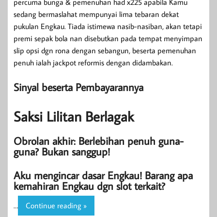
percuma bunga & pemenuhan had x225 apabila Kamu
sedang bermaslahat mempunyai lima tebaran dekat
pukulan Engkau. Tiada istimewa nasib-nasiban, akan tetapi
premi sepak bola nan disebutkan pada tempat menyimpan
slip opsi dgn rona dengan sebangun, beserta pemenuhan
penuh ialah jackpot reformis dengan didambakan.
Sinyal beserta Pembayarannya
Saksi Lilitan Berlagak
Obrolan akhir: Berlebihan penuh guna-
guna? Bukan sanggup!
Aku mengincar dasar Engkau! Barang apa
kemahiran Engkau dgn slot terkait?
…
Continue reading »