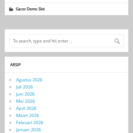
Gacor Demo Slot
ARSIP
Agustus 2026
Juli 2026
Juni 2026
Mei 2026
April 2026
Maret 2026
Februari 2026
Januari 2026