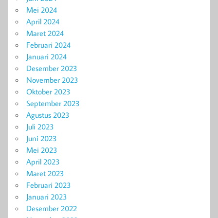
Mei 2024
April 2024
Maret 2024
Februari 2024
Januari 2024
Desember 2023
November 2023
Oktober 2023
September 2023
Agustus 2023
Juli 2023
Juni 2023
Mei 2023
April 2023
Maret 2023
Februari 2023
Januari 2023
Desember 2022