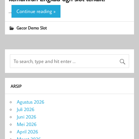
…
Continue reading »
Gacor Demo Slot
ARSIP
Agustus 2026
Juli 2026
Juni 2026
Mei 2026
April 2026