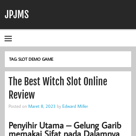
Skip
to
JPJMS
content
Berita Terbaru, Informasi Harian, dan Dunia Perjudian
TAG:
SLOT DEMO GAME
The Best Witch Slot Online
Review
Posted on
Maret 8, 2023
by
Edward Miller
Penyihir Utama – Gelung Garib
memakai Sifat pada Dalamnya