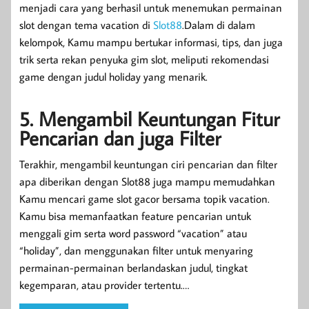
menjadi cara yang berhasil untuk menemukan permainan
slot dengan tema vacation di
Slot88
.Dalam di dalam
kelompok, Kamu mampu bertukar informasi, tips, dan juga
trik serta rekan penyuka gim slot, meliputi rekomendasi
game dengan judul holiday yang menarik.
5. Mengambil Keuntungan Fitur
Pencarian dan juga Filter
Terakhir, mengambil keuntungan ciri pencarian dan filter
apa diberikan dengan Slot88 juga mampu memudahkan
Kamu mencari game slot gacor bersama topik vacation.
Kamu bisa memanfaatkan feature pencarian untuk
menggali gim serta word password “vacation” atau
“holiday”, dan menggunakan filter untuk menyaring
permainan-permainan berlandaskan judul, tingkat
kegemparan, atau provider tertentu.…