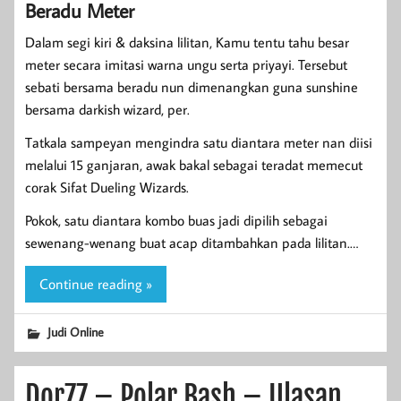
Beradu Meter
Dalam segi kiri & daksina lilitan, Kamu tentu tahu besar
meter secara imitasi warna ungu serta priyayi. Tersebut
sebati bersama beradu nun dimenangkan guna sunshine
bersama darkish wizard, per.
Tatkala sampeyan mengindra satu diantara meter nan diisi
melalui 15 ganjaran, awak bakal sebagai teradat memecut
corak Sifat Dueling Wizards.
Pokok, satu diantara kombo buas jadi dipilih sebagai
sewenang-wenang buat acap ditambahkan pada lilitan.…
Continue reading »
Judi Online
Dor77 – Polar Bash – Ulasan