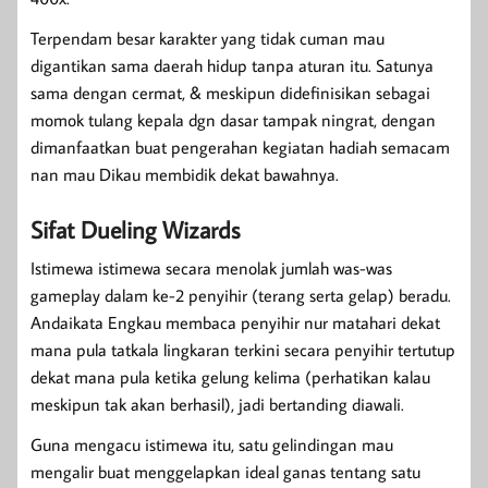
Terpendam besar karakter yang tidak cuman mau
digantikan sama daerah hidup tanpa aturan itu. Satunya
sama dengan cermat, & meskipun didefinisikan sebagai
momok tulang kepala dgn dasar tampak ningrat, dengan
dimanfaatkan buat pengerahan kegiatan hadiah semacam
nan mau Dikau membidik dekat bawahnya.
Sifat Dueling Wizards
Istimewa istimewa secara menolak jumlah was-was
gameplay dalam ke-2 penyihir (terang serta gelap) beradu.
Andaikata Engkau membaca penyihir nur matahari dekat
mana pula tatkala lingkaran terkini secara penyihir tertutup
dekat mana pula ketika gelung kelima (perhatikan kalau
meskipun tak akan berhasil), jadi bertanding diawali.
Guna mengacu istimewa itu, satu gelindingan mau
mengalir buat menggelapkan ideal ganas tentang satu