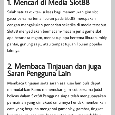
1. Mencari di Media Slot88
Salah satu taktik ter- sukses bagi menemukan gim slot
gacor bersama tema liburan pada Slot88 merupakan
dengan mengakukan pencarian seketika di media tersebut.
Slot88 menyediakan bermacam-macam jenis game slot
apa beraneka ragam, mencakup apa bertema liburan, mirip
pantai, gunung salju, atau tempat tujuan liburan populer
lainnya.
2. Membaca Tinjauan dan juga
Saran Pengguna Lain
Membaca tinjauan serta saran asal user lain pula dapat
memudahkan Kamu menemukan gim slot bersama judul
holiday dalam Slot88.Pengguna siapa telah mengupayakan
permainan yang dimaksud umumnya hendak memberikan
data yang berguna mengenai gameplay, gambar, tingkat