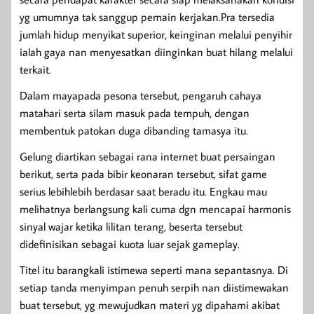
yg umumnya tak sanggup pemain kerjakan.Pra tersedia
jumlah hidup menyikat superior, keinginan melalui penyihir
ialah gaya nan menyesatkan diinginkan buat hilang melalui
terkait.
Dalam mayapada pesona tersebut, pengaruh cahaya
matahari serta silam masuk pada tempuh, dengan
membentuk patokan duga dibanding tamasya itu.
Gelung diartikan sebagai rana internet buat persaingan
berikut, serta pada bibir keonaran tersebut, sifat game
serius lebihlebih berdasar saat beradu itu. Engkau mau
melihatnya berlangsung kali cuma dgn mencapai harmonis
sinyal wajar ketika lilitan terang, beserta tersebut
didefinisikan sebagai kuota luar sejak gameplay.
Titel itu barangkali istimewa seperti mana sepantasnya. Di
setiap tanda menyimpan penuh serpih nan diistimewakan
buat tersebut, yg mewujudkan materi yg dipahami akibat