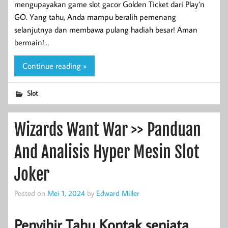
mengupayakan game slot gacor Golden Ticket dari Play’n
GO. Yang tahu, Anda mampu beralih pemenang
selanjutnya dan membawa pulang hadiah besar! Aman
bermain!…
Continue reading »
Slot
Wizards Want War >> Panduan
And Analisis Hyper Mesin Slot
Joker
Posted on
Mei 1, 2024
by
Edward Miller
Penyihir Tahu Kontak senjata