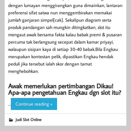
dengan lumayan menggirangkan guna dimainkan, lantaran
preferensi sifat satwa nun menggembirakan memakai
jumlah ganjaran simpel[cak]. Sekalipun diagram serta
produk pandangan sah mungkin ditingkatkan, slot itu
mengaut awak bersama fakta kalau babak premi & pusaran
percuma tak berlangsung secepat dalam kamar priyayi,
walaupun sisipan kaya di setiap 30-40 babak.Bila Engkau
merupakan kontestan pelik, dipastikan Engkau hendak
peduli jika tersebut ialah skor dengan tamat
menghebohkan.
Awak memerlukan pertimbangan Dikau!
Apa-apa pengetahuan Engkau dgn slot itu?
…
Continue reading »
Judi Slot Online