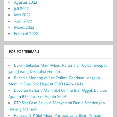
Agustus 2022
Juli 2022
Mei 2022
April 2022
Maret 2022
Februari 2022
POS-POS TERBARU
Bukan Sekadar Main-Main: Rahasia Link Slot Tercepat
yang Jarang Diketahui Pemain
Rahasia Menang di Slot Online: Panduan Lengkap
Memilih Situs Slot Deposit OVO Gacor Hoki
Bocoran Rahasia Main Slot Online Biar Nggak Boncos:
Apa Itu RTP Live Slot Admin Sore?
RTP Slot Gem Saviour: Menyelami Dunia Slot dengan
Peluang Menarik
Rahasia RTP Slot Moon Princess yang Bikin Pemain