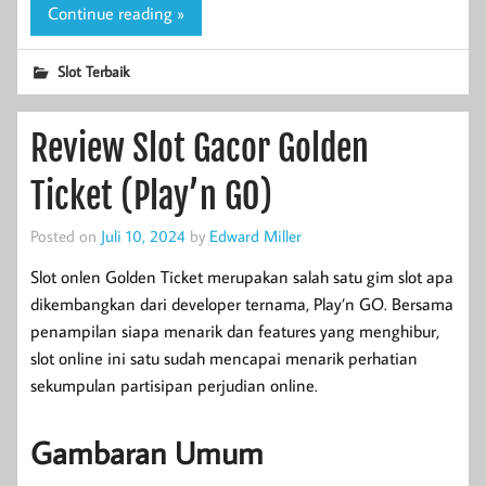
Continue reading »
Slot Terbaik
Review Slot Gacor Golden
Ticket (Play’n GO)
Posted on
Juli 10, 2024
by
Edward Miller
Slot onlen Golden Ticket merupakan salah satu gim slot apa
dikembangkan dari developer ternama, Play’n GO. Bersama
penampilan siapa menarik dan features yang menghibur,
slot online ini satu sudah mencapai menarik perhatian
sekumpulan partisipan perjudian online.
Gambaran Umum