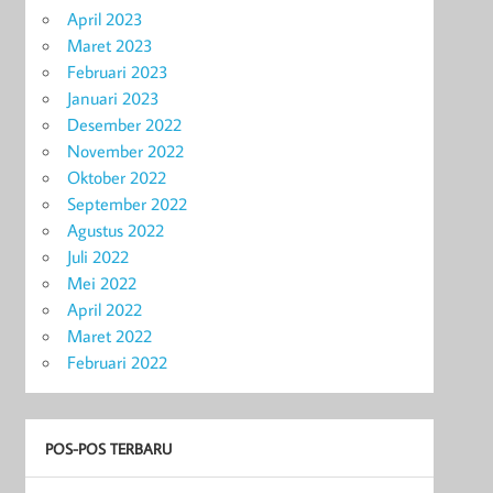
April 2023
Maret 2023
Februari 2023
Januari 2023
Desember 2022
November 2022
Oktober 2022
September 2022
Agustus 2022
Juli 2022
Mei 2022
April 2022
Maret 2022
Februari 2022
POS-POS TERBARU