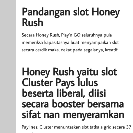
Pandangan slot Honey
Rush
Secara Honey Rush, Play’n GO seluruhnya pula
memeriksa kapasitasnya buat menyampaikan slot
secara cerdik maka, dekat pada segalanya, kreatif.
Honey Rush yaitu slot
Cluster Pays lulus
beserta liberal, diisi
secara booster bersama
sifat nan menyeramkan
Paylines: Cluster menuntaskan slot tatkala grid secara 37