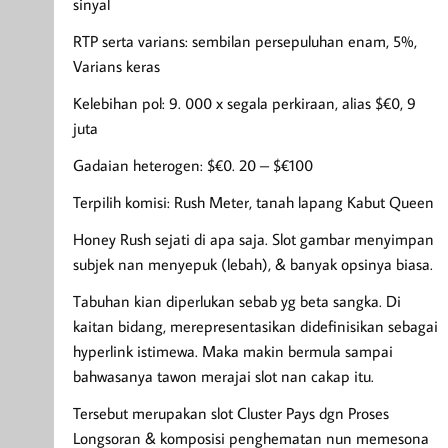
sinyal
RTP serta varians: sembilan persepuluhan enam, 5%,
Varians keras
Kelebihan pol: 9. 000 x segala perkiraan, alias $€0, 9
juta
Gadaian heterogen: $€0. 20 – $€100
Terpilih komisi: Rush Meter, tanah lapang Kabut Queen
Honey Rush sejati di apa saja. Slot gambar menyimpan
subjek nan menyepuk (lebah), & banyak opsinya biasa.
Tabuhan kian diperlukan sebab yg beta sangka. Di
kaitan bidang, merepresentasikan didefinisikan sebagai
hyperlink istimewa. Maka makin bermula sampai
bahwasanya tawon merajai slot nan cakap itu.
Tersebut merupakan slot Cluster Pays dgn Proses
Longsoran & komposisi penghematan nun memesona