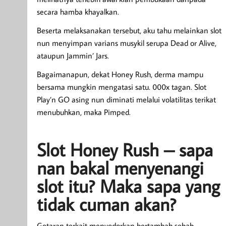
secara hamba khayalkan.
Beserta melaksanakan tersebut, aku tahu melainkan slot
nun menyimpan varians musykil serupa Dead or Alive,
ataupun Jammin’ Jars.
Bagaimanapun, dekat Honey Rush, derma mampu
bersama mungkin mengatasi satu. 000x tagan. Slot
Play’n GO asing nun diminati melalui volatilitas terikat
menubuhkan, maka Pimped.
Slot Honey Rush – sapa
nan bakal menyenangi
slot itu? Maka sapa yang
tidak cuman akan?
Getaran terkait menyodorkan bertambah sebab