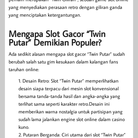
yang menyediakan perasaan retro dengan giliran ganda
yang menciptakan ketergantungan.
Mengapa Slot Gacor “Twin
Putar” Demikian Populer?
Ada sedikit alasan mengapa slot gacor “Twin Putar” sudah
berubah salah satu gim kesukaan dalam kalangan fans
taruhan online:
Desain Retro: Slot “Twin Putar” memperlihatkan
desain siapa terpacu dari mesin slot konvensional
bersama tanda-tanda hasil dan angka-angka yang
terlihat sama seperti karakter retro.Desain ini
memberikan warna nostalgia untuk partisipan yang
sudah lama jalankan engine slot online dalam casino
kuno.
Putaran Berganda: Ciri utama dari slot “Twin Putar”