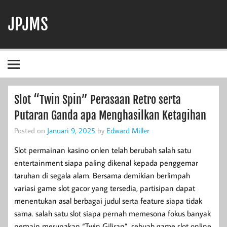
Skip
to
JPJMS
content
Berita Terbaru, Informasi Harian, dan Dunia Perjudian
Slot “Twin Spin” Perasaan Retro serta
Putaran Ganda apa Menghasilkan Ketagihan
Posted on
Januari 9, 2025
by
Edward Miller
Slot permainan kasino onlen telah berubah salah satu
entertainment siapa paling dikenal kepada penggemar
taruhan di segala alam. Bersama demikian berlimpah
variasi game slot gacor yang tersedia, partisipan dapat
menentukan asal berbagai judul serta feature siapa tidak
sama. salah satu slot siapa pernah memesona fokus banyak
pemain merupakan “Twin Giliran”, sebuah game slot online