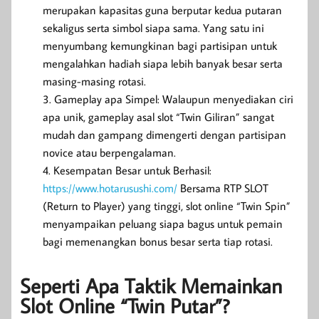
merupakan kapasitas guna berputar kedua putaran
sekaligus serta simbol siapa sama. Yang satu ini
menyumbang kemungkinan bagi partisipan untuk
mengalahkan hadiah siapa lebih banyak besar serta
masing-masing rotasi.
Gameplay apa Simpel: Walaupun menyediakan ciri
apa unik, gameplay asal slot “Twin Giliran” sangat
mudah dan gampang dimengerti dengan partisipan
novice atau berpengalaman.
Kesempatan Besar untuk Berhasil:
https://www.hotarusushi.com/
Bersama RTP SLOT
(Return to Player) yang tinggi, slot online “Twin Spin”
menyampaikan peluang siapa bagus untuk pemain
bagi memenangkan bonus besar serta tiap rotasi.
Seperti Apa Taktik Memainkan
Slot Online “Twin Putar”?