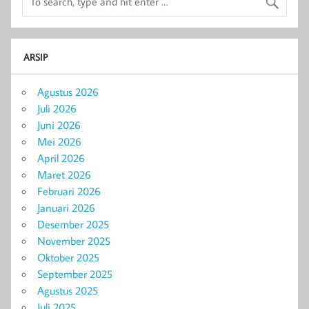
ARSIP
Agustus 2026
Juli 2026
Juni 2026
Mei 2026
April 2026
Maret 2026
Februari 2026
Januari 2026
Desember 2025
November 2025
Oktober 2025
September 2025
Agustus 2025
Juli 2025