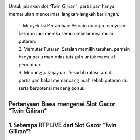
Untuk jalankan slot “Twin Giliran”, partisipan hanya
memerlukan mencermati langkah-langkah beriringan:
Menyeleksi Pertaruhan: Pemain mampu menyusun
besaran judi mereka semua sebelumnya mulai
putaran.
Memutar Putaran: Setelah memilih taruhan, pemain
hanya perlu menindas tuts spin untuk memulai
permainan.
Menunggu Kejayaan: Sesudah rotasi tamat,
partisipan bakal memandang buah sebab putaran itu
serta berpotensi menang bonus.
Pertanyaan Biasa mengenai Slot Gacor
“Twin Giliran”
1. Seberapa RTP LIVE dari Slot Gacor “Twin
Giliran”?