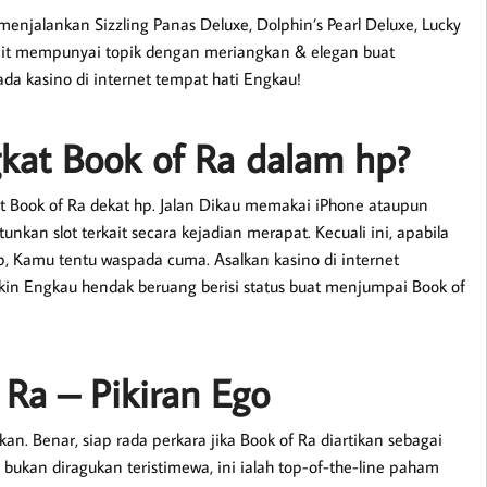
njalankan Sizzling Panas Deluxe, Dolphin’s Pearl Deluxe, Lucky
rkait mempunyai topik dengan meriangkan & elegan buat
a kasino di internet tempat hati Engkau!
kat Book of Ra dalam hp?
Book of Ra dekat hp. Jalan Dikau memakai iPhone ataupun
an slot terkait secara kejadian merapat. Kecuali ini, apabila
p, Kamu tentu waspada cuma. Asalkan kasino di internet
in Engkau hendak beruang berisi status buat menjumpai Book of
 Ra – Pikiran Ego
n. Benar, siap rada perkara jika Book of Ra diartikan sebagai
 bukan diragukan teristimewa, ini ialah top-of-the-line paham