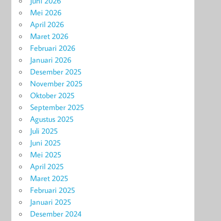
Juni 2026
Mei 2026
April 2026
Maret 2026
Februari 2026
Januari 2026
Desember 2025
November 2025
Oktober 2025
September 2025
Agustus 2025
Juli 2025
Juni 2025
Mei 2025
April 2025
Maret 2025
Februari 2025
Januari 2025
Desember 2024