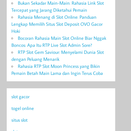
Bukan Sekadar Main-Main: Rahasia Link Slot
Tercepat yang Jarang Diketahui Pemain
Rahasia Menang di Slot Online: Panduan
Lengkap Memilih Situs Slot Deposit OVO Gacor
Hoki
Bocoran Rahasia Main Slot Online Biar Nggak
Boncos: Apa Itu RTP Live Slot Admin Sore?
RTP Slot Gem Saviour: Menyelami Dunia Slot
dengan Peluang Menarik
Rahasia RTP Slot Moon Princess yang Bikin
Pemain Betah Main Lama dan Ingin Terus Coba
slot gacor
togel online
situs slot