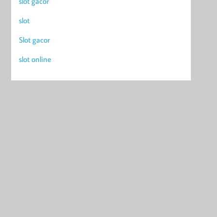
slot gacor
slot
Slot gacor
slot online