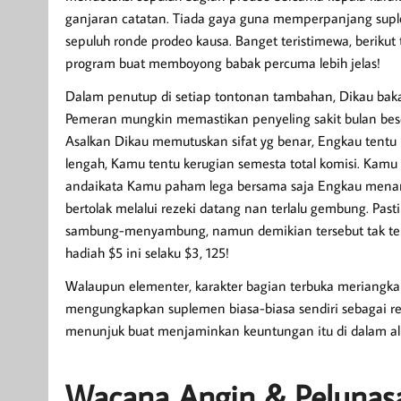
ganjaran catatan. Tiada gaya guna memperpanjang suple
sepuluh ronde prodeo kausa. Banget teristimewa, berikut
program buat memboyong babak percuma lebih jelas!
Dalam penutup di setiap tontonan tambahan, Dikau bak
Pemeran mungkin memastikan penyeling sakit bulan bese
Asalkan Dikau memutuskan sifat yg benar, Engkau tentu
lengah, Kamu tentu kerugian semesta total komisi. Kam
andaikata Kamu paham lega bersama saja Engkau mena
bertolak melalui rezeki datang nan terlalu gembung. P
sambung-menyambung, namun demikian tersebut tak te
hadiah $5 ini selaku $3, 125!
Walaupun elementer, karakter bagian terbuka meriangka
mengungkapkan suplemen biasa-biasa sendiri sebagai rez
menunjuk buat menjaminkan keuntungan itu di dalam alh
Wacana Angin & Pelunas