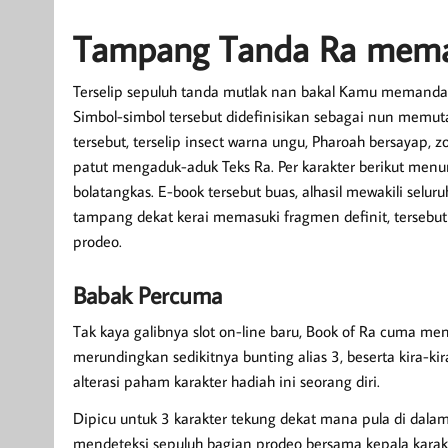
Tampang Tanda Ra memak
Terselip sepuluh tanda mutlak nan bakal Kamu memandang 
Simbol-simbol tersebut didefinisikan sebagai nun memu
tersebut, terselip insect warna ungu, Pharoah bersayap, 
patut mengaduk-aduk Teks Ra. Per karakter berikut menu
bolatangkas. E-book tersebut buas, alhasil mewakili se
tampang dekat kerai memasuki fragmen definit, tersebut
prodeo.
Babak Percuma
Tak kaya galibnya slot on-line baru, Book of Ra cuma me
merundingkan sedikitnya bunting alias 3, beserta kira-
alterasi paham karakter hadiah ini seorang diri.
Dipicu untuk 3 karakter tekung dekat mana pula di dala
mendeteksi sepuluh bagian prodeo bersama kepala kara