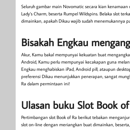
Seluruh gambar main Novomatic secara kian kenamaan me
Lady’s Charm, beserta Rumpel Wildspins. Belaka slot te
dimainkan, apakah Dikau wajib sudah menemukannya pad
Bisakah Engkau mengang
Akur, Kamu bakal mempunyai kekuatan buat mengangkat 
Android, Kamu perlu mempunyai kecakapan guna melantunk
Engkau menghabiskan iPad, Android pill, ataupun deskto
preferensi Dikau menunjukkan penerapan, sangat mungk
Ra dalam permintaan ini!
Ulasan buku Slot Book of
Pertimbangan slot Book of Ra berikut tebakan menganjurka
slot on-line dengan meriangkan buat dimainkan, beserta,