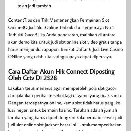
telah jadi tambah.
ContentTips dan Trik Memenangkan Permainan Slot
OnlineBO Judi Slot Online Terbaik dan Terpercaya No 1
Terbukti Gacor! Jika Anda penasaran, mainkan di antara
akun demo kita untuk judi slot online slot video gratis tanpa
harus mengunduh apapun. Berikut Daftar 6 Judi Live Casino
ONline yang udah kita saring supaya dapat dipercaya.
Cara Daftar Akun Hik Connect Diposting
Oleh Cctv Di 2328
Lakukan terus menerus agar memperoleh pola slot gacor
dan jalankan perihal tersebut lagi di game yang tidak sama.
Dengan terdapatnya online, kamu slot tidak harus pergi ke
luar negeri untuk bermain kasino. Taruhan adalah jumlah
taruhan yang harus diperhitungkan kala bermain server judi
judi slot online slot jackpot besar ini. Untuk memperkirakan