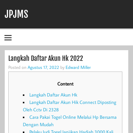
Skip
to
JPJMS
content
Berita Terbaru, Informasi Harian, dan Dunia Perjudian
Langkah Daftar Akun Hk 2022
Posted on
Agustus 17, 2022
by
Edward Miller
Content
Langkah Daftar Akun Hk
Langkah Daftar Akun Hik Connect Diposting
Oleh Cctv Di 2328
Cara Pakai Togel Online Melalui Hp Bersama
Dengan Mudah
Pelaku Judi Togel Janjikan Hadiah 3000 Kali