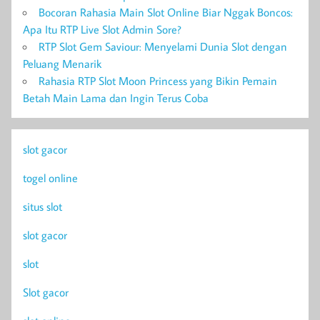
Bocoran Rahasia Main Slot Online Biar Nggak Boncos:
Apa Itu RTP Live Slot Admin Sore?
RTP Slot Gem Saviour: Menyelami Dunia Slot dengan
Peluang Menarik
Rahasia RTP Slot Moon Princess yang Bikin Pemain
Betah Main Lama dan Ingin Terus Coba
slot gacor
togel online
situs slot
slot gacor
slot
Slot gacor