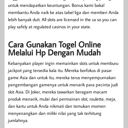
untuk mendapatkan keuntungan. Bonus kami bakal
membantu Anda naik ke atas tabel liga dan memberi Anda
lebih banyak duit. All slots are licensed in the us so you can
play safely at regulated casinos in your state.
Cara Gunakan Togel Online
Melalui Hp Dengan Mudah
Kebanyakan player ingin memainkan slots untuk memburu
jackpot yang tersedia kala itu. Mereka borfokus di pasar
game Asia dan untuk itu, mereka terus menyempurnakan
pengembangan gamenya untuk menarik para pecinta judi
slot Asia. Di Joker, mereka tawarkan beragam macam
produk menarik, mulai dari permainan slot, roulette, meja,
dan kartu untuk Anda nikmati dan temukan momen
menyenangkan dan miliki nilai yang tak terhitung
jumlahnya.