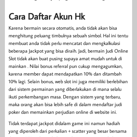
Cara Daftar Akun Hk
Karena bermain secara otomatis, anda tidak akan bisa
menghitung peluang timbulnya sebuah simbol. Hal ini tentu
membuat anda tidak perlu mencatat dan mengkalkulasi
beberapa Jackpot yang bisa diraih. Jadi, bermain Judi Online
Slot tidak akan buat pusing supaya amat mudah untuk di
mainkan . Nilai bonus referral pun cukup mengagumkan,
karena member dapat mendapatkan 10% dan ditambah
10% lagi. Selain bonus, web slot ini juga memiliki berlebihan
dari sistem permainan yang diberlakukan di mana selalu
ikuti perkembangan masa. Dengan sistem yang terbaru,
maka orang akan bisa lebih safe di dalam mendaftar judi
poker dan memainkan perjudian online di website ini.
Tidak terdapat jackpot didalam game ini namun hadiah
yang diperoleh dari perkalian + scatter yang besar bersama