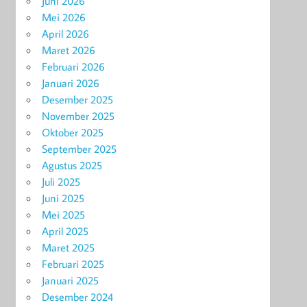
Juni 2026
Mei 2026
April 2026
Maret 2026
Februari 2026
Januari 2026
Desember 2025
November 2025
Oktober 2025
September 2025
Agustus 2025
Juli 2025
Juni 2025
Mei 2025
April 2025
Maret 2025
Februari 2025
Januari 2025
Desember 2024