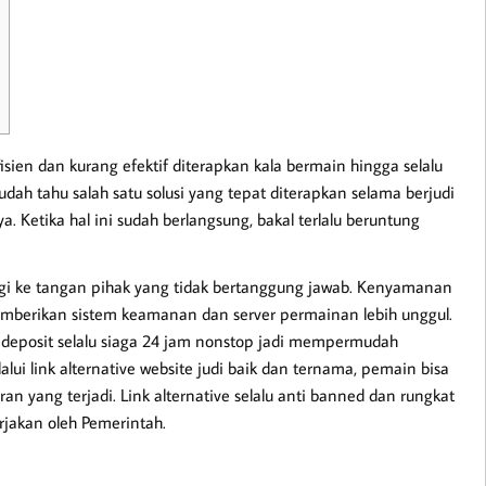
sien dan kurang efektif diterapkan kala bermain hingga selalu
h tahu salah satu solusi yang tepat diterapkan selama berjudi
. Ketika hal ini sudah berlangsung, bakal terlalu beruntung
gi ke tangan pihak yang tidak bertanggung jawab. Kenyamanan
 memberikan sistem keamanan dan server permainan lebih unggul.
 deposit selalu siaga 24 jam nonstop jadi mempermudah
lui link alternative website judi baik dan ternama, pemain bisa
n yang terjadi. Link alternative selalu anti banned dan rungkat
rjakan oleh Pemerintah.