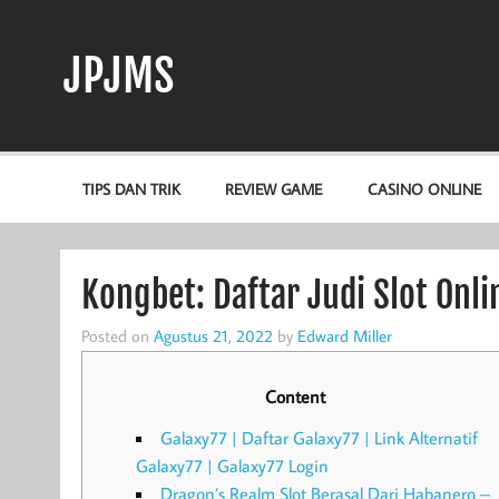
Skip
to
content
JPJMS
Berita Terbaru, Informasi Harian, dan Dunia Perjudian
TIPS DAN TRIK
REVIEW GAME
CASINO ONLINE
Kongbet: Daftar Judi Slot Onli
Posted on
Agustus 21, 2022
by
Edward Miller
Content
Galaxy77 | Daftar Galaxy77 | Link Alternatif
Galaxy77 | Galaxy77 Login
Dragon’s Realm Slot Berasal Dari Habanero –