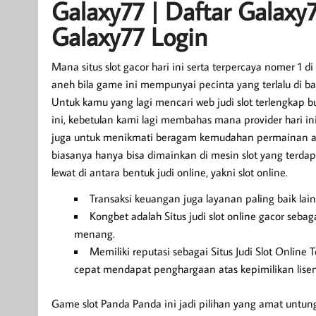
Galaxy77 | Daftar Galaxy7
Galaxy77 Login
Mana situs slot gacor hari ini serta terpercaya nomer 1 d
aneh bila game ini mempunyai pecinta yang terlalu di b
Untuk kamu yang lagi mencari web judi slot terlengkap b
ini, kebetulan kami lagi membahas mana provider hari ini 
juga untuk menikmati beragam kemudahan permainan agen 
biasanya hanya bisa dimainkan di mesin slot yang terdap
lewat di antara bentuk judi online, yakni slot online.
Transaksi keuangan juga layanan paling baik lain
Kongbet adalah Situs judi slot online gacor seba
menang.
Memiliki reputasi sebagai Situs Judi Slot Onli
cepat mendapat penghargaan atas kepimilikan lise
Game slot Panda Panda ini jadi pilihan yang amat untu