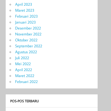
April 2023
Maret 2023
Februari 2023
Januari 2023
Desember 2022
November 2022
Oktober 2022
September 2022
Agustus 2022
Juli 2022
Mei 2022
April 2022
Maret 2022
Februari 2022
POS-POS TERBARU