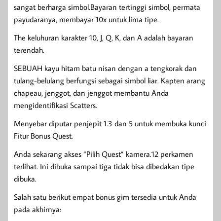
sangat berharga simbol.Bayaran tertinggi simbol, permata
payudaranya, membayar 10x untuk lima tipe.
The keluhuran karakter 10, J, Q, K, dan A adalah bayaran
terendah.
SEBUAH kayu hitam batu nisan dengan a tengkorak dan
tulang-belulang berfungsi sebagai simbol liar. Kapten arang
chapeau, jenggot, dan jenggot membantu Anda
mengidentifikasi Scatters.
Menyebar diputar penjepit 1.3 dan 5 untuk membuka kunci
Fitur Bonus Quest.
Anda sekarang akses “Pilih Quest” kamera.12 perkamen
terlihat. Ini dibuka sampai tiga tidak bisa dibedakan tipe
dibuka.
Salah satu berikut empat bonus gim tersedia untuk Anda
pada akhirnya: