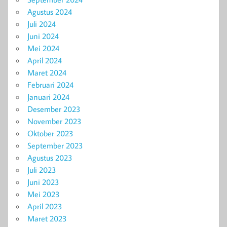
Agustus 2024
Juli 2024
Juni 2024
Mei 2024
April 2024
Maret 2024
Februari 2024
Januari 2024
Desember 2023
November 2023
Oktober 2023
September 2023
Agustus 2023
Juli 2023
Juni 2023
Mei 2023
April 2023
Maret 2023