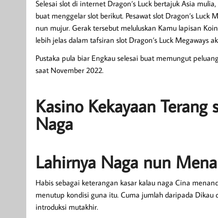
Selesai slot di internet Dragon’s Luck bertajuk Asia mu
buat menggelar slot berikut. Pesawat slot Dragon’s Luck 
nun mujur. Gerak tersebut meluluskan Kamu lapisan Koin 
lebih jelas dalam tafsiran slot Dragon’s Luck Megaways ak
Pustaka pula biar Engkau selesai buat memungut peluang 
saat November 2022.
Kasino Kekayaan Terang
Naga
Lahirnya Naga nun Mena
Habis sebagai keterangan kasar kalau naga Cina menanda
menutup kondisi guna itu. Cuma jumlah daripada Dikau
introduksi mutakhir.