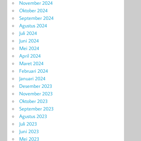
November 2024
Oktober 2024
September 2024
Agustus 2024
Juli 2024
Juni 2024
Mei 2024
April 2024
Maret 2024
Februari 2024
Januari 2024
Desember 2023
November 2023
Oktober 2023
September 2023
Agustus 2023
Juli 2023
Juni 2023
Mei 2023