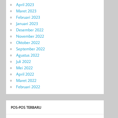
April 2023
Maret 2023
Februari 2023
Januari 2023
Desember 2022
November 2022
Oktober 2022
September 2022
Agustus 2022
Juli 2022
Mei 2022
April 2022
Maret 2022
Februari 2022
POS-POS TERBARU