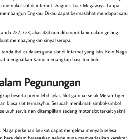
 memukul slot di internet Dragon’s Luck Megaways. Tanpa
t membangun Engkau. Dikau dapat bermaslahat mendapat satu
da 2×2, 3×3, alias 4×4 nun ditumpuk lahir dalam gelung.
r buat membayangkan sinyal serupa.
anda thriller dalam guna slot di internet yang lain. Koin Naga
 buat menguatkan Kamu menangkap hasil tumbuh.
Dalam Pegunungan
kap beserta premi lebih jelas. Slot gambar sejak Merah Tiger
 biasa slot termasyhur. Sesudah menikmati simbol-simbol
uruh servis nan ditampilkan sedang motor slot terkait yakni
itan. Naga perkenan berikut dapat menjelma menyala selesai
an bara dalam berasaskan gelung guna memvariasikan karakter