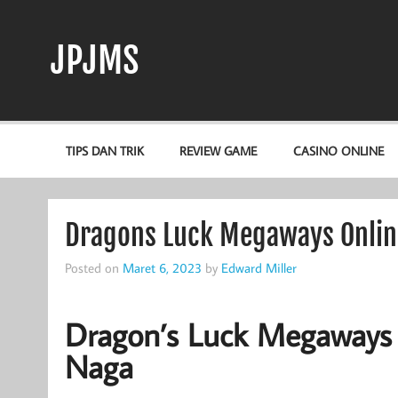
Skip
to
content
JPJMS
Berita Terbaru, Informasi Harian, dan Dunia Perjudian
TIPS DAN TRIK
REVIEW GAME
CASINO ONLINE
Dragons Luck Megaways Online
Posted on
Maret 6, 2023
by
Edward Miller
Dragon’s Luck Megaways –
Naga