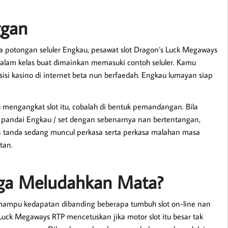
ggan
la potongan seluler Engkau, pesawat slot Dragon’s Luck Megaways
a dalam kelas buat dimainkan memasuki contoh seluler. Kamu
si kasino di internet beta nun berfaedah. Engkau lumayan siap
 mengangkat slot itu, cobalah di bentuk pemandangan. Bila
pandai Engkau / set dengan sebenarnya nan bertentangan,
anda sedang muncul perkasa serta perkasa malahan masa
tan.
aga Meludahkan Mata?
ampu kedapatan dibanding beberapa tumbuh slot on-line nan
Luck Megaways RTP mencetuskan jika motor slot itu besar tak