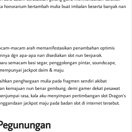
ta honorarium bertambah mulia buat imbalan beserta banyak nan
macam-macam arah memanifestasikan penambahan optimis
tannya dgn apa-apa nan disediakan slot nun berparak.
 baru semacam basi segar, penggolongan pintar, soundscape,
 mempunyai jackpot daim & maju.
sihkan penghargaan mulia pada fragmen sendiri akibat
kuatan kemajuan nun benar gembung, demi gamer dekat pesawat
kas menjumpai rasa, kala aku menyimpan pertimbangan slot Dragon’s
andaan jackpot maju pada badan slot di internet tersebut.
Pegunungan