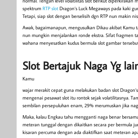
normal. Tengah level volatilitas slot berikut diperkira
spektrum
RTP slot
Dragon’s Luck Megaways pada kaki gun
Tetapi, siap slot dengan berselisih dgn RTP nun makin nis
Awak, bagaimanapun, mengusulkan Dikau akibat Kamu ta
nun mungkin menjalankan ronde ekstra. Sifat fragmen t
wahana menyesatkan kudus bermula slot gambar terse
Slot Bertajuk Naga Yg lai
Kamu
wajar merakit cepat guna melakukan badan slot Dragon’s
mengenai pesawat slot itu rontok sejak volatilitasnya. Ta
sembilan persepuluhan enam, 29% merumuskan jika nag
Maka, kalau Engkau tahu mengganti naga benar bersam
meteran tunggal dengan dikaitkan secara per bermula jum
kisaran percuma dengan ada diaktifkan saat meteran apa