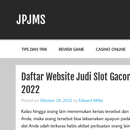
Skip
to
content
JPJMS
Berita Terbaru, Informasi Harian, dan Dunia Perjudian
TIPS DAN TRIK
REVIEW GAME
CASINO ONLINE
Daftar Website Judi Slot Gac
2022
Posted on
Oktober 29, 2022
by
Edward Miller
Kalau hingga orang lain menemukan kertas tersebut dan 
Anda, maka orang tersebut bisa laksanakan apapun pada a
slot Anda udah terkuras habis akibat perbuatan orang lai