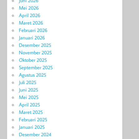
Juni 2026
Mei 2026
April 2026
Maret 2026
Februari 2026
Januari 2026
Desember 2025
November 2025
Oktober 2025
September 2025
Agustus 2025
Juli 2025
Juni 2025
Mei 2025
April 2025
Maret 2025
Februari 2025
Januari 2025
Desember 2024