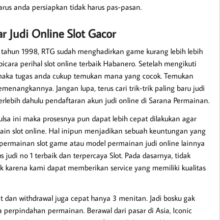
arus anda persiapkan tidak harus pas-pasan.
 Judi Online Slot Gacor
kan tahun 1998, RTG sudah menghadirkan game kurang lebih lebih
erbicara perihal slot online terbaik Habanero. Setelah mengikuti
 maka tugas anda cukup temukan mana yang cocok. Temukan
nangkannya. Jangan lupa, terus cari trik-trik paling baru judi
terlebih dahulu pendaftaran akun judi online di Sarana Permainan.
lsa ini maka prosesnya pun dapat lebih cepat dilakukan agar
main slot online. Hal inipun menjadikan sebuah keuntungan yang
 permainan slot game atau model permainan judi online lainnya
us judi no 1 terbaik dan terpercaya Slot. Pada dasarnya, tidak
aik karena kami dapat memberikan service yang memiliki kualitas
it dan withdrawal juga cepat hanya 3 menitan. Jadi bosku gak
a perpindahan permainan. Berawal dari pasar di Asia, Iconic