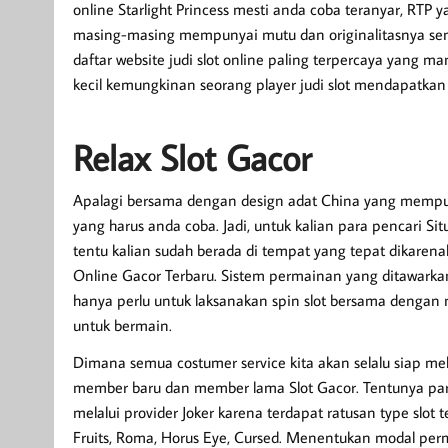
online Starlight Princess mesti anda coba teranyar, RTP y
masing-masing mempunyai mutu dan originalitasnya sendi
daftar website judi slot online paling terpercaya yang 
kecil kemungkinan seorang player judi slot mendapatkan 
Relax Slot Gacor
Apalagi bersama dengan design adat China yang mempun
yang harus anda coba. Jadi, untuk kalian para pencari Situ
tentu kalian sudah berada di tempat yang tepat dikarena
Online Gacor Terbaru. Sistem permainan yang ditawarkan 
hanya perlu untuk laksanakan spin slot bersama dengan
untuk bermain.
Dimana semua costumer service kita akan selalu siap 
member baru dan member lama Slot Gacor. Tentunya par
melalui provider Joker karena terdapat ratusan type slot t
Fruits, Roma, Horus Eye, Cursed. Menentukan modal perm