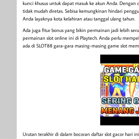
kunci khusus untuk dapat masuk ke akun Anda. Dengan de
tidak mudah diretas. Sebisa kemungkinan hindari penggu
Anda layaknya kota kelahiran atau tanggal ulang tahun.
Ada juga fitur bonus yang bikin permainan jadi lebih ser
permainan slot online ini di Playtech. Anda perlu mempela
ada di SLOT88 gara-gara masing-masing game slot memilik
Urutan terakhir di dalam bocoran daftar slot gacor hari i