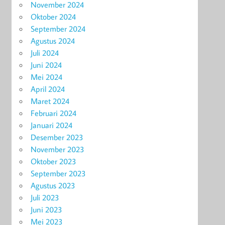
November 2024
Oktober 2024
September 2024
Agustus 2024
Juli 2024
Juni 2024
Mei 2024
April 2024
Maret 2024
Februari 2024
Januari 2024
Desember 2023
November 2023
Oktober 2023
September 2023
Agustus 2023
Juli 2023
Juni 2023
Mei 2023