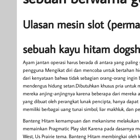
Ulasan mesin slot (perma
sebuah kayu hitam dogshit
Ayam jantan operasi harus berada di antara yang paling s
pengguna Mengikat diri dan mencoba untuk bertahan hid
dari kenyataan bahwa tidak sebagian orang-orang ingin 
mendengus hidung setan.Dibutuhkan khusus pria untuk m
mereka anjing-anjingnya karena beberapa dari mereka ad
yang dibuat oleh perangkat lunak pencipta, hanya dapat 
memiliki berbagai uang tunai simbol, liar makhluk, da
Banteng Hitam kemampuan dan mekanisme melakukan jad
memainkan Pragmatic Play slot Karena pada dasarnya mer
West, Us Prairie tema. Banteng Hitam membingkai oleh ka