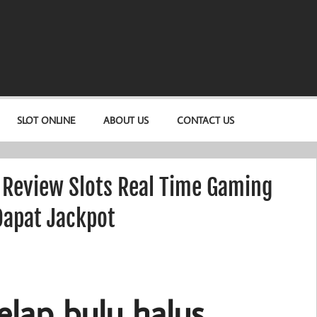
SLOT ONLINE
ABOUT US
CONTACT US
t Review Slots Real Time Gaming
Dapat Jackpot
lap bulu halus