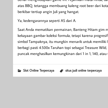
atas BBQ, tetangga membuang kaleng root beer dari kota
berkibar tertiup angin Juli yang hangat.
Ya, kedengarannya seperti AS dari A.
Saat Anda mematikan permainan, Banteng Hitam gim m
kekayaan gambar koleksi formula, tetapi karena progresif
simbol Tampaknya, itu mungkin menarik untuk memiliki b
berbagi pasti 4.500x Taruhan topi sebagai Treasure Wild, 
puncak menghasilkan kemungkinan dari 1 in 1, 140, atau
Slot Online Terpercaya
situs judi online terpercaya