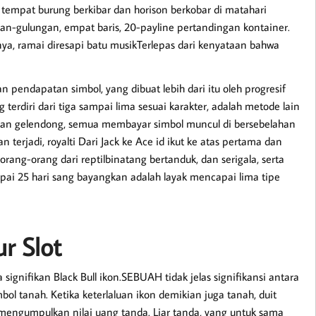
 tempat burung berkibar dan horison berkobar di matahari
an-gulungan, empat baris, 20-payline pertandingan kontainer.
snya, ramai diresapi batu musikTerlepas dari kenyataan bahwa
n pendapatan simbol, yang dibuat lebih dari itu oleh progresif
erdiri dari tiga sampai lima sesuai karakter, adalah metode lain
 kanan gelendong, semua membayar simbol muncul di bersebelahan
 terjadi, royalti Dari Jack ke Ace id ikut ke atas pertama dan
 orang-orang dari reptilbinatang bertanduk, dan serigala, serta
ai 25 hari sang bayangkan adalah layak mencapai lima tipe
ur Slot
signifikan Black Bull ikon.SEBUAH tidak jelas signifikansi antara
bol tanah. Ketika keterlaluan ikon demikian juga tanah, duit
on mengumpulkan nilai uang tanda. Liar tanda, yang untuk sama