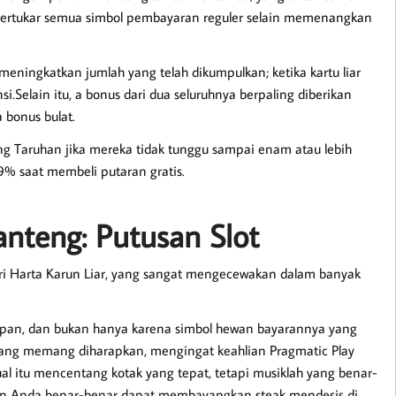
a bertukar semua simbol pembayaran reguler selain memenangkan
eningkatkan jumlah yang telah dikumpulkan; ketika kartu liar
Selain itu, a bonus dari dua seluruhnya berpaling diberikan
 bonus bulat.
sang Taruhan jika mereka tidak tunggu sampai enam atau lebih
9% saat membeli putaran gratis.
nteng: Putusan Slot
 dari Harta Karun Liar, yang sangat mengecewakan dalam banyak
dupan, dan bukan hanya karena simbol hewan bayarannya yang
k, yang memang diharapkan, mengingat keahlian Pragmatic Play
al itu mencentang kotak yang tepat, tetapi musiklah yang benar-
an Anda benar-benar dapat membayangkan steak mendesis di