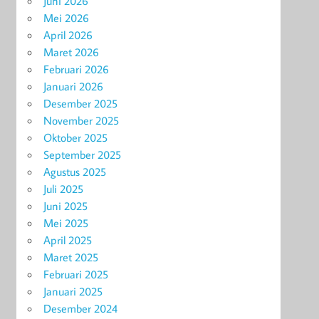
Juni 2026
Mei 2026
April 2026
Maret 2026
Februari 2026
Januari 2026
Desember 2025
November 2025
Oktober 2025
September 2025
Agustus 2025
Juli 2025
Juni 2025
Mei 2025
April 2025
Maret 2025
Februari 2025
Januari 2025
Desember 2024