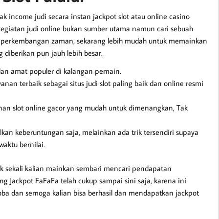
ncome judi secara instan jackpot slot atau online casino
kegiatan judi online bukan sumber utama namun cari sebuah
lah perkembangan zaman, sekarang lebih mudah untuk memainkan
g diberikan pun jauh lebih besar.
 dan amat populer di kalangan pemain.
nan terbaik sebagai situs judi slot paling baik dan online resmi
ainan slot online gacor yang mudah untuk dimenangkan, Tak
an keberuntungan saja, melainkan ada trik tersendiri supaya
aktu bernilai.
ok sekali kalian mainkan sembari mencari pendapatan
ng Jackpot FaFaFa telah cukup sampai sini saja, karena ini
n coba dan semoga kalian bisa berhasil dan mendapatkan jackpot