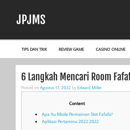
Skip
to
content
JPJMS
Berita Terbaru, Informasi Harian, dan Dunia Perjudian
TIPS DAN TRIK
REVIEW GAME
CASINO ONLINE
6 Langkah Mencari Room Fafaf
Posted on
Agustus 17, 2022
by
Edward Miller
Content
Apa Itu Mode Permainan Slot Fafafa?
Aplikasi Pertamina 2022 2022