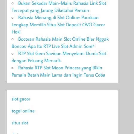
Bukan Sekadar Main-Main: Rahasia Link Slot
Tercepat yang Jarang Diketahui Pemain
Rahasia Menang di Slot Online: Panduan
Lengkap Memilih Situs Slot Deposit OVO Gacor
Hoki
Bocoran Rahasia Main Slot Online Biar Nggak
Boncos: Apa Itu RTP Live Slot Admin Sore?
RTP Slot Gem Saviour: Menyelami Dunia Slot
dengan Peluang Menarik
Rahasia RTP Slot Moon Princess yang Bikin
Pemain Betah Main Lama dan Ingin Terus Coba
slot gacor
togel online
situs slot