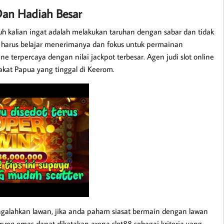
Dan Hadiah Besar
uh kalian ingat adalah melakukan taruhan dengan sabar dan tidak
n harus belajar menerimanya dan fokus untuk permainan
ine terpercaya dengan nilai jackpot terbesar. Agen judi slot online
akat Papua yang tinggal di Keerom.
alahkan lawan, jika anda paham siasat bermain dengan lawan
ung emas dapat dikatakan arena slot88 sebagai kriteria yang