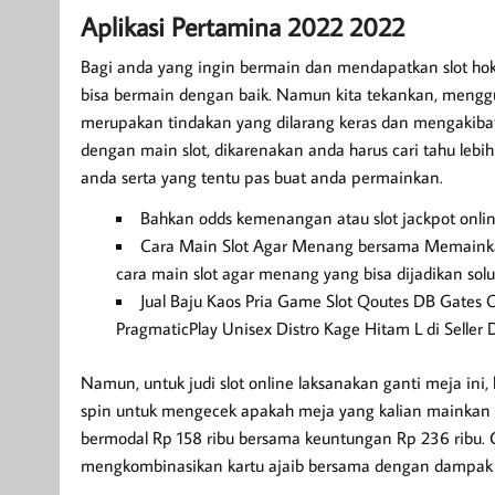
Aplikasi Pertamina 2022 2022
Bagi anda yang ingin bermain dan mendapatkan slot hok
bisa bermain dengan baik. Namun kita tekankan, menggu
merupakan tindakan yang dilarang keras dan mengakibat
dengan main slot, dikarenakan anda harus cari tahu lebi
anda serta yang tentu pas buat anda permainkan.
Bahkan odds kemenangan atau slot jackpot onlin
Cara Main Slot Agar Menang bersama Memainkan
cara main slot agar menang yang bisa dijadikan solus
Jual Baju Kaos Pria Game Slot Qoutes DB Gate
PragmaticPlay Unisex Distro Kage Hitam L di Seller 
Namun, untuk judi slot online laksanakan ganti meja ini,
spin untuk mengecek apakah meja yang kalian mainkan ma
bermodal Rp 158 ribu bersama keuntungan Rp 236 ribu.
mengkombinasikan kartu ajaib bersama dengan dampak 