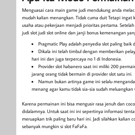
Menguasai cara main game judi mendukung anda melacak i
mudah kalian menangkan. Tidak cuma duit Tetapi ingat 
usaha atau pekerjaan menjadi prioritas pertama. Sete
judi slot judi slot online dan janji bonus kemenangan yan
Pragmatic Play adalah penyedia slot paling baik
Dikala ini telah timbul dengan memberikan pelaya
hari ini dan juga terpercaya no 1 di Indonesia.
Provider slot habanero saat ini miliki 200 perm
jarang orang tidak bermain di provider slot satu ini.
Namun bukan artinya game ini selalu mengandalk
menang agar kamu tidak sia-sia sudah meluangkan w
Karena permainan ini bisa mengusir rasa jenuh dan coc
didalamnya. Untuk saat ini ini sepertinya informasi tenta
meruapkan trik paling baru hari ini. Jadi silahkan kalia
sebanyak mungkin si slot FaFaFa.