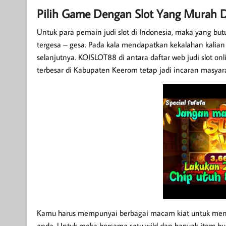
Pilih Game Dengan Slot Yang Murah 
Untuk para pemain judi slot di Indonesia, maka yang but
tergesa – gesa. Pada kala mendapatkan kekalahan kalia
selanjutnya. KOISLOT88 di antara daftar web judi slot onl
terbesar di Kabupaten Keerom tetap jadi incaran masyar
Kamu harus mempunyai berbagai macam kiat untuk meng
anda. Untuk meka bersama satu wild dan banyak item bur