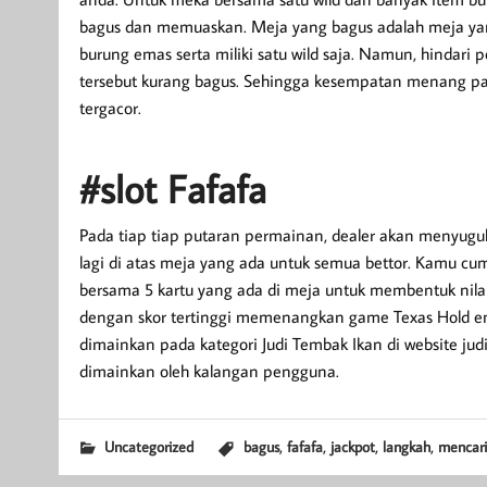
bagus dan memuaskan. Meja yang bagus adalah meja ya
burung emas serta miliki satu wild saja. Namun, hinda
tersebut kurang bagus. Sehingga kesempatan menang para b
tergacor.
#slot Fafafa
Pada tiap tiap putaran permainan, dealer akan menyuguh
lagi di atas meja yang ada untuk semua bettor. Kamu cu
bersama 5 kartu yang ada di meja untuk membentuk nilai k
dengan skor tertinggi memenangkan game Texas Hold em P
dimainkan pada kategori Judi Tembak Ikan di website jud
dimainkan oleh kalangan pengguna.
,
,
,
,
Uncategorized
bagus
fafafa
jackpot
langkah
mencari