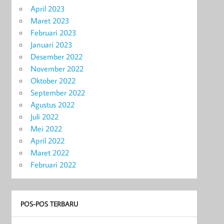
April 2023
Maret 2023
Februari 2023
Januari 2023
Desember 2022
November 2022
Oktober 2022
September 2022
Agustus 2022
Juli 2022
Mei 2022
April 2022
Maret 2022
Februari 2022
POS-POS TERBARU