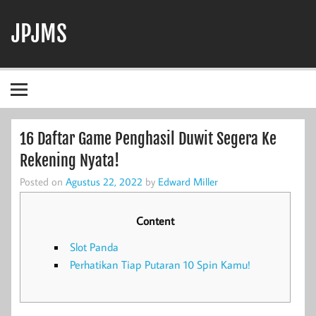
Skip
to
JPJMS
content
Berita Terbaru, Informasi Harian, dan Dunia Perjudian
16 Daftar Game Penghasil Duwit Segera Ke
Rekening Nyata!
Posted on
Agustus 22, 2022
by
Edward Miller
Content
Slot Panda
Perhatikan Tiap Putaran 10 Spin Kamu!