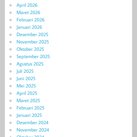
April 2026
Maret 2026
Februari 2026
Januari 2026
Desember 2025
November 2025
Oktober 2025
September 2025
Agustus 2025
Juli 2025
Juni 2025
Mei 2025
April 2025
Maret 2025
Februari 2025
Januari 2025
Desember 2024
November 2024