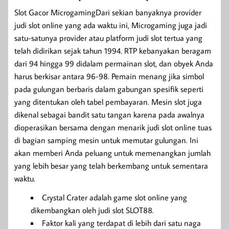
Slot Gacor MicrogamingDari sekian banyaknya provider
judi slot online yang ada waktu ini, Microgaming juga jadi
satu-satunya provider atau platform judi slot tertua yang
telah didirikan sejak tahun 1994. RTP kebanyakan beragam
dari 94 hingga 99 didalam permainan slot, dan obyek Anda
harus berkisar antara 96-98. Pemain menang jika simbol
pada gulungan berbaris dalam gabungan spesifik seperti
yang ditentukan oleh tabel pembayaran. Mesin slot juga
dikenal sebagai bandit satu tangan karena pada awalnya
dioperasikan bersama dengan menarik judi slot online tuas
di bagian samping mesin untuk memutar gulungan. Ini
akan memberi Anda peluang untuk memenangkan jumlah
yang lebih besar yang telah berkembang untuk sementara
waktu.
Crystal Crater adalah game slot online yang
dikembangkan oleh judi slot SLOT88.
Faktor kali yang terdapat di lebih dari satu naga