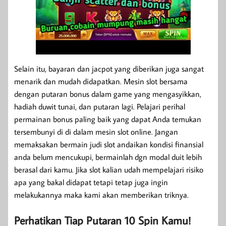
Selain itu, bayaran dan jacpot yang diberikan juga sangat
menarik dan mudah didapatkan. Mesin slot bersama
dengan putaran bonus dalam game yang mengasyikkan,
hadiah duwit tunai, dan putaran lagi. Pelajari perihal
permainan bonus paling baik yang dapat Anda temukan
tersembunyi di di dalam mesin slot online. Jangan
memaksakan bermain judi slot andaikan kondisi finansial
anda belum mencukupi, bermainlah dgn modal duit lebih
berasal dari kamu. Jika slot kalian udah mempelajari risiko
apa yang bakal didapat tetapi tetap juga ingin
melakukannya maka kami akan memberikan triknya.
Perhatikan Tiap Putaran 10 Spin Kamu!