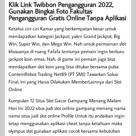
Klik Link Twibbon Pengangguran 2022,
Gunakan Bingkai Foto Fakultas
Pengangguran Gratis Online Tanpa Aplikasi
Ketahui ciri-ciri Kamar yang berkempatan besar untuk
mendapatkan kategori Jackpot, yakni Grand Jackpot, Big
Win, Super Win, dan Mega Win. Nah untuk permainan slot
khususnya di ruang Fafafa tentunya pemain ingin berburu
jackpot koin emas. Nah, di game ini pemain juga bisa
mendapatkan slot koin yang bisa ditukar bersama pulsa.
ContentRobot Trading Net89 (PT SMI) Tawarkan Solusi
Final, Ini yang Harus Dilakukan MemberLainnya dari Slot
Online
Kumpulan 12 Situs Slot Gacor Gampang Menang Malam
Hari Ini 2022 situs judi slot online gampang menang nama
nama situs judi slot online Profile Untuk itu andaikan ingin
tetap menggunakan aplikasi cheat tanpa ketahuan maka
olympus slot gunakan aplikasi cocok bersama kebutuhan