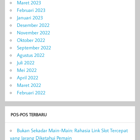
Maret 2023
Februari 2023
Januari 2023
Desember 2022
November 2022
Oktober 2022
September 2022
Agustus 2022
Juli 2022
Mei 2022
April 2022
Maret 2022
Februari 2022
POS-POS TERBARU
Bukan Sekadar Main-Main: Rahasia Link Slot Tercepat
yang Jarang Diketahui Pemain