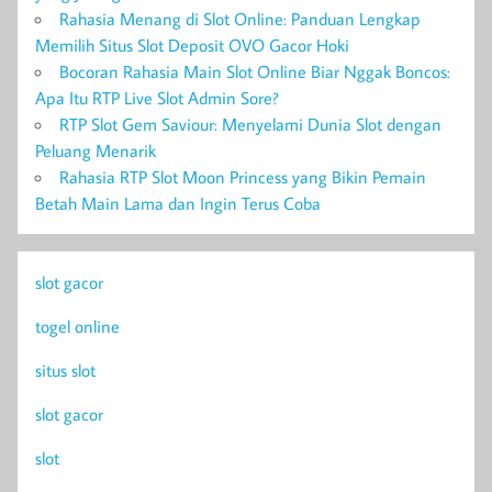
Rahasia Menang di Slot Online: Panduan Lengkap
Memilih Situs Slot Deposit OVO Gacor Hoki
Bocoran Rahasia Main Slot Online Biar Nggak Boncos:
Apa Itu RTP Live Slot Admin Sore?
RTP Slot Gem Saviour: Menyelami Dunia Slot dengan
Peluang Menarik
Rahasia RTP Slot Moon Princess yang Bikin Pemain
Betah Main Lama dan Ingin Terus Coba
slot gacor
togel online
situs slot
slot gacor
slot