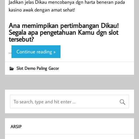
Jadikan jelas Dikau mencobanya dgn harta beneran pada
kasino awak dengan amat sehat!
Ana memimpikan pertimbangan Dikau!
Segala apa pengetahuan Kamu dgn slot
tersebut?
…
Continue reading »
Slot Demo Paling Gacor
ARSIP