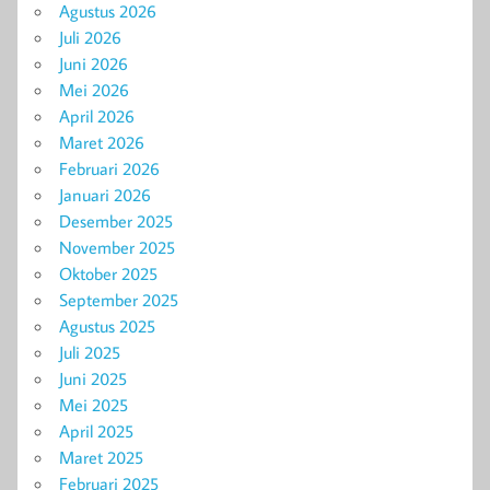
Agustus 2026
Juli 2026
Juni 2026
Mei 2026
April 2026
Maret 2026
Februari 2026
Januari 2026
Desember 2025
November 2025
Oktober 2025
September 2025
Agustus 2025
Juli 2025
Juni 2025
Mei 2025
April 2025
Maret 2025
Februari 2025