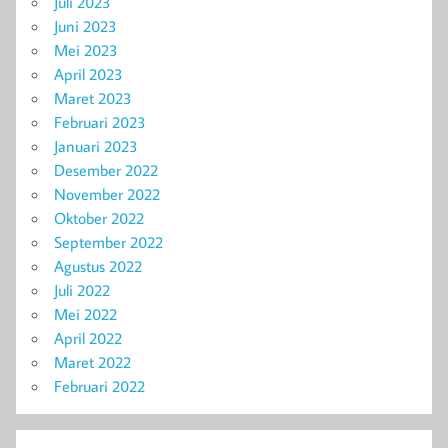
Juli 2023
Juni 2023
Mei 2023
April 2023
Maret 2023
Februari 2023
Januari 2023
Desember 2022
November 2022
Oktober 2022
September 2022
Agustus 2022
Juli 2022
Mei 2022
April 2022
Maret 2022
Februari 2022