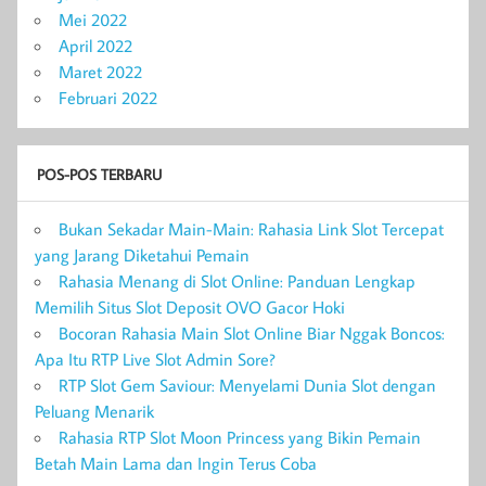
Mei 2022
April 2022
Maret 2022
Februari 2022
POS-POS TERBARU
Bukan Sekadar Main-Main: Rahasia Link Slot Tercepat
yang Jarang Diketahui Pemain
Rahasia Menang di Slot Online: Panduan Lengkap
Memilih Situs Slot Deposit OVO Gacor Hoki
Bocoran Rahasia Main Slot Online Biar Nggak Boncos:
Apa Itu RTP Live Slot Admin Sore?
RTP Slot Gem Saviour: Menyelami Dunia Slot dengan
Peluang Menarik
Rahasia RTP Slot Moon Princess yang Bikin Pemain
Betah Main Lama dan Ingin Terus Coba