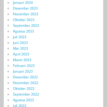
Januari 2024
Desember 2023
November 2023
Oktober 2023
September 2023
Agustus 2023
Juli 2023
Juni 2023
Mei 2023
April 2023
Maret 2023
Februari 2023
Januari 2023
Desember 2022
November 2022
Oktober 2022
September 2022
Agustus 2022
Juli 2022