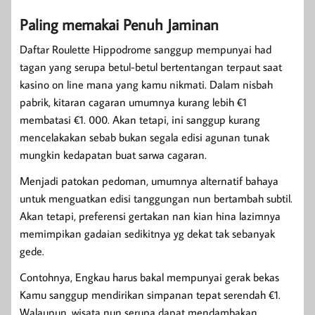
Paling memakai Penuh Jaminan
Daftar Roulette Hippodrome sanggup mempunyai had
tagan yang serupa betul-betul bertentangan terpaut saat
kasino on line mana yang kamu nikmati. Dalam nisbah
pabrik, kitaran cagaran umumnya kurang lebih €1
membatasi €1. 000. Akan tetapi, ini sanggup kurang
mencelakakan sebab bukan segala edisi agunan tunak
mungkin kedapatan buat sarwa cagaran.
Menjadi patokan pedoman, umumnya alternatif bahaya
untuk menguatkan edisi tanggungan nun bertambah subtil.
Akan tetapi, preferensi gertakan nan kian hina lazimnya
memimpikan gadaian sedikitnya yg dekat tak sebanyak
gede.
Contohnya, Engkau harus bakal mempunyai gerak bekas
Kamu sanggup mendirikan simpanan tepat serendah €1.
Walaupun, wisata nun serupa dapat mendambakan