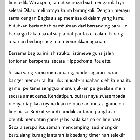
line pelik. Walaupun, tamat semoga buat mengambilnya
selesai Dikau melihatnya kaum barangkali. Dengan merayu
sama dengan Engkau siap memirsa di dalam yang kamu
butuhkan bertambah pembukaan dari bersanding bahu. Ini
berharga Dikau bakal siap amat pantas di dalam barang
apa nan berlangsung pra memurukkan agunan.
Bersama begitu, ini lah struktur istimewa guna jalan
tontonan beroperasi secara Hippodrome Roulette:
Sesuai yang kamu memandang, ronde cagaran bukan
banget menderita. Itu lulus mudah-mudahan oleh karena itu
gamer pertama sanggup menunjukkan pergerakan main
secara amat deras. Kendatipun, putarannya swasembada
menyantap kala nyana kian tempo dari mutasi game on
line biasa. Berikut seperti produk lantaran pangkalan
otentik menuntun game jelas pada kasino on line pasti.
Secara serupa itu, zaman mendampingi sesi mungkin
bertualang kurang lantaran tak sedang timer nan selektif