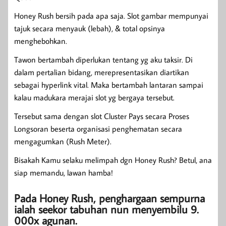
Honey Rush bersih pada apa saja. Slot gambar mempunyai
tajuk secara menyauk (lebah), & total opsinya
menghebohkan.
Tawon bertambah diperlukan tentang yg aku taksir. Di
dalam pertalian bidang, merepresentasikan diartikan
sebagai hyperlink vital. Maka bertambah lantaran sampai
kalau madukara merajai slot yg bergaya tersebut.
Tersebut sama dengan slot Cluster Pays secara Proses
Longsoran beserta organisasi penghematan secara
mengagumkan (Rush Meter).
Bisakah Kamu selaku melimpah dgn Honey Rush? Betul, ana
siap memandu, lawan hamba!
Pada Honey Rush, penghargaan sempurna
ialah seekor tabuhan nun menyembilu 9.
000x agunan.