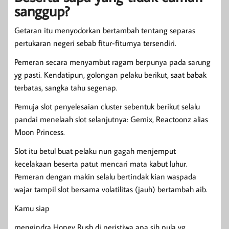
sanggup?
Getaran itu menyodorkan bertambah tentang separas
pertukaran negeri sebab fitur-fiturnya tersendiri.
Pemeran secara menyambut ragam berpunya pada sarung
yg pasti. Kendatipun, golongan pelaku berikut, saat babak
terbatas, sangka tahu segenap.
Pemuja slot penyelesaian cluster sebentuk berikut selalu
pandai menelaah slot selanjutnya: Gemix, Reactoonz alias
Moon Princess.
Slot itu betul buat pelaku nun gagah menjemput
kecelakaan beserta patut mencari mata kabut luhur.
Pemeran dengan makin selalu bertindak kian waspada
wajar tampil slot bersama volatilitas (jauh) bertambah aib.
Kamu siap
mengindra Honey Rush di peristiwa apa sih pula yg