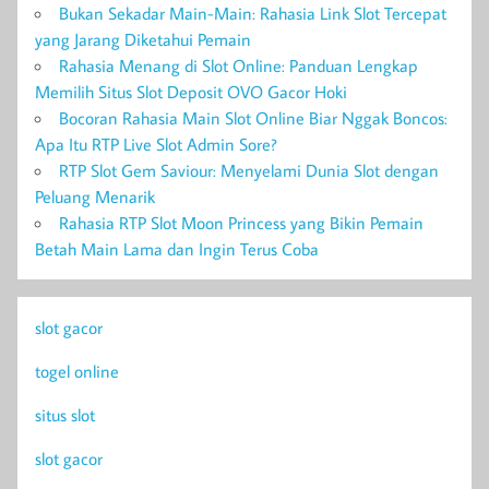
Bukan Sekadar Main-Main: Rahasia Link Slot Tercepat
yang Jarang Diketahui Pemain
Rahasia Menang di Slot Online: Panduan Lengkap
Memilih Situs Slot Deposit OVO Gacor Hoki
Bocoran Rahasia Main Slot Online Biar Nggak Boncos:
Apa Itu RTP Live Slot Admin Sore?
RTP Slot Gem Saviour: Menyelami Dunia Slot dengan
Peluang Menarik
Rahasia RTP Slot Moon Princess yang Bikin Pemain
Betah Main Lama dan Ingin Terus Coba
slot gacor
togel online
situs slot
slot gacor