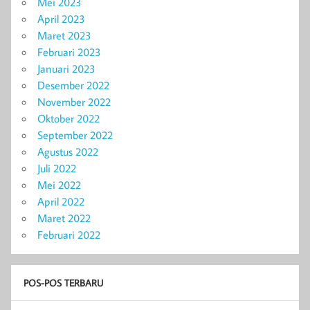
Mei 2023
April 2023
Maret 2023
Februari 2023
Januari 2023
Desember 2022
November 2022
Oktober 2022
September 2022
Agustus 2022
Juli 2022
Mei 2022
April 2022
Maret 2022
Februari 2022
POS-POS TERBARU