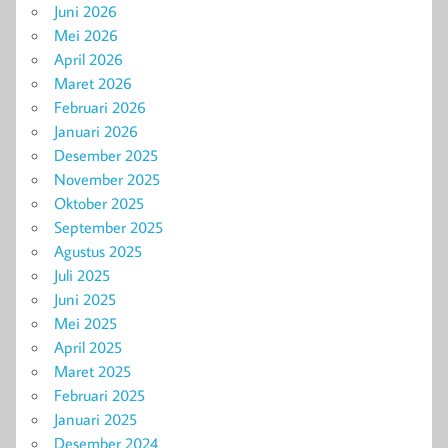
Juni 2026
Mei 2026
April 2026
Maret 2026
Februari 2026
Januari 2026
Desember 2025
November 2025
Oktober 2025
September 2025
Agustus 2025
Juli 2025
Juni 2025
Mei 2025
April 2025
Maret 2025
Februari 2025
Januari 2025
Desember 2024