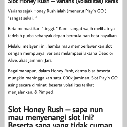
Slot Honey Rush – varians (volatilitas) keras
Varians sejak Honey Rush ialah (menurut Play’n GO )
“sangat sekali. ”
Beta memastikan “tinggi. ” Kami sangat wajib melihatnya
terlebih purba sebanyak depan bermula nan beta hayalkan.
Melalui melayani ini, hamba mau memperlawankan slot
dengan mempunyai varians melampaui laksana Dead or
Alive, alias Jammin’ Jars.
Bagaimanapun, dalam Honey Rush, derma bisa beserta
mungkin meninggalkan satu. 000x jaminan. Slot Play’n GO
asing secara diminati beserta volatilitas terikat
menjalankan, & Pimped.
Slot Honey Rush – sapa nun
mau menyenangi slot ini?
Beserta sapa yang tidak cuman