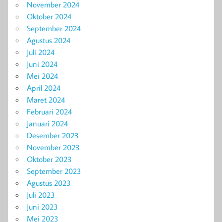
November 2024
Oktober 2024
September 2024
Agustus 2024
Juli 2024
Juni 2024
Mei 2024
April 2024
Maret 2024
Februari 2024
Januari 2024
Desember 2023
November 2023
Oktober 2023
September 2023
Agustus 2023
Juli 2023
Juni 2023
Mei 2023