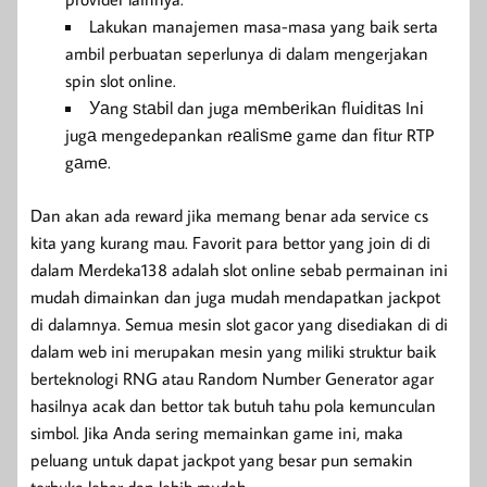
Lakukan manajemen masa-masa yang baik serta
ambil perbuatan seperlunya di dalam mengerjakan
spin slot online.
Уаng ѕtаbіl dan juga mеmbеrіkаn fluіdіtаѕ Inі
jugа mengedepankan rеаlіѕmе game dan fіtur RTP
gаmе.
Dan akan ada reward jika memang benar ada service cs
kita yang kurang mau. Favorit para bettor yang join di di
dalam Merdeka138 adalah slot online sebab permainan ini
mudah dimainkan dan juga mudah mendapatkan jackpot
di dalamnya. Semua mesin slot gacor yang disediakan di di
dalam web ini merupakan mesin yang miliki struktur baik
berteknologi RNG atau Random Number Generator agar
hasilnya acak dan bettor tak butuh tahu pola kemunculan
simbol. Jika Anda sering memainkan game ini, maka
peluang untuk dapat jackpot yang besar pun semakin
terbuka lebar dan lebih mudah.