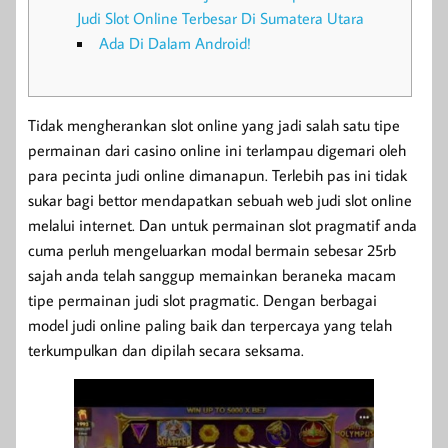
Judi Slot Online Terbesar Di Sumatera Utara
Ada Di Dalam Android!
Tidak mengherankan slot online yang jadi salah satu tipe
permainan dari casino online ini terlampau digemari oleh
para pecinta judi online dimanapun. Terlebih pas ini tidak
sukar bagi bettor mendapatkan sebuah web judi slot online
melalui internet. Dan untuk permainan slot pragmatif anda
cuma perluh mengeluarkan modal bermain sebesar 25rb
sajah anda telah sanggup memainkan beraneka macam
tipe permainan judi slot pragmatic. Dengan berbagai
model judi online paling baik dan terpercaya yang telah
terkumpulkan dan dipilah secara seksama.