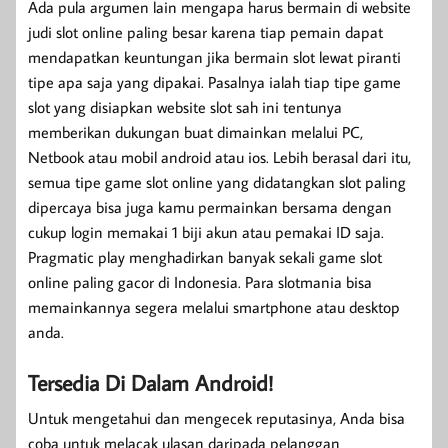
Ada pula argumen lain mengapa harus bermain di website
judi slot online paling besar karena tiap pemain dapat
mendapatkan keuntungan jika bermain slot lewat piranti
tipe apa saja yang dipakai. Pasalnya ialah tiap tipe game
slot yang disiapkan website slot sah ini tentunya
memberikan dukungan buat dimainkan melalui PC,
Netbook atau mobil android atau ios. Lebih berasal dari itu,
semua tipe game slot online yang didatangkan slot paling
dipercaya bisa juga kamu permainkan bersama dengan
cukup login memakai 1 biji akun atau pemakai ID saja.
Pragmatic play menghadirkan banyak sekali game slot
online paling gacor di Indonesia. Para slotmania bisa
memainkannya segera melalui smartphone atau desktop
anda.
Tersedia Di Dalam Android!
Untuk mengetahui dan mengecek reputasinya, Anda bisa
coba untuk melacak ulasan daripada pelanggan