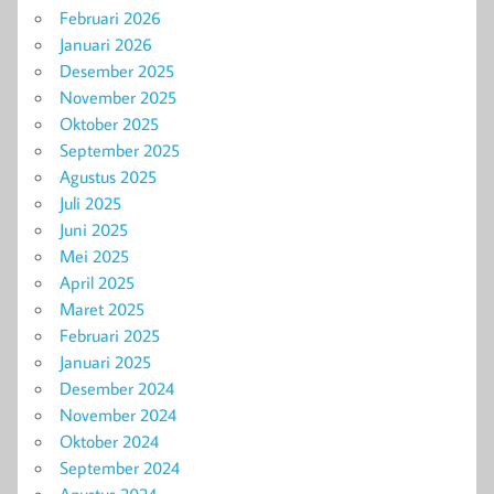
Februari 2026
Januari 2026
Desember 2025
November 2025
Oktober 2025
September 2025
Agustus 2025
Juli 2025
Juni 2025
Mei 2025
April 2025
Maret 2025
Februari 2025
Januari 2025
Desember 2024
November 2024
Oktober 2024
September 2024