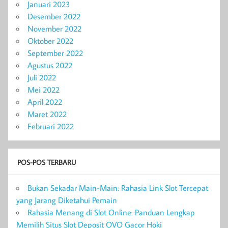
Januari 2023
Desember 2022
November 2022
Oktober 2022
September 2022
Agustus 2022
Juli 2022
Mei 2022
April 2022
Maret 2022
Februari 2022
POS-POS TERBARU
Bukan Sekadar Main-Main: Rahasia Link Slot Tercepat
yang Jarang Diketahui Pemain
Rahasia Menang di Slot Online: Panduan Lengkap
Memilih Situs Slot Deposit OVO Gacor Hoki