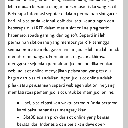
lebih mudah bersama dengan persentase risiko yang kecil.
Beberapa informasi seputar didalam permainan slot gacor
hari ini bisa anda ketahui lebih dari satu keuntungan dan
beberapa nilai RTP dalam mesin slot online pragmatic,
habanero, spade gaming, dan pg soft. Seperti ini lah
permainan slot online yang mempunyai RTP sehingga
semua permainan slot gacor hari ini jadi lebih mudah untuk
meriah kemenangan. Permainan slot gacor akhirnya
menggeser sejumlah permainan judi online dikarenakan
web judi slot online menyajikan pelayanan yang terlalu
bagus dan bisa di andalkan. Agen judi slot online adalah
pihak atau perusahaan seperti web agen slot online yang
memfasilitasi pemain judi slot untuk bermain judi online.
Jadi, bisa dipastikan waktu bermain Anda bersama
kami bakal senantiasa mengasyikkan.
Slot88 adalah provider slot online yang berasal
berasal dari Indonesia dan berisikan developer-