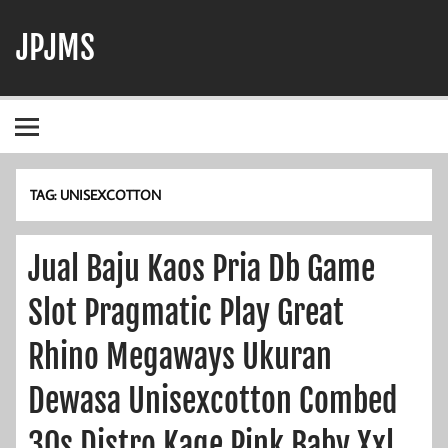
Skip
to
JPJMS
content
Berita Terbaru, Informasi Harian, dan Dunia Perjudian
TAG:
UNISEXCOTTON
Jual Baju Kaos Pria Db Game
Slot Pragmatic Play Great
Rhino Megaways Ukuran
Dewasa Unisexcotton Combed
30s Distro Kage Pink Baby Xxl