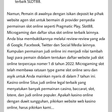
terbaik SLOT88.
Namun, Pemain di awalnya dengan isikan deposit ke pihak
website agen slot untuk bermain di provider penyedia
permainan slot online seperti Pragmatic Play, Slot88,
Microgaming dan daftar situs slot online terbaik lainnya.
Anda bisa membuktikannya melalui review-review yang ada
di Google, Facebook, Twitter dan Social Media lainnya.
Kumpulan permainan judi online ini menjadi nilai tambah
bagi para pemain didalam tentukan daftar website judi slot
online terpercaya nomer 1 di tahun 2022. Microgaming slot
telah membawa ratusan type game slot online seru dan
asyik untuk Anda mainkan nyaris di dalam 7 tahun ini.
Kasino online Situs judi online legal terbaik yang
menyatukan banyak permainan casino, baccarat, slot,
lotere, dan judi online populer. Apakah kasino online
dengan duwit sungguhan, pikirkan website web kasino
online, harus pikirkan kami.…