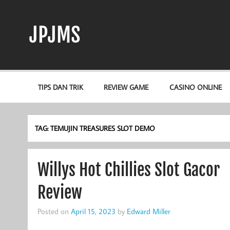
Skip
to
content
JPJMS
Berita Terbaru, Informasi Harian, dan Dunia Perjudian
TIPS DAN TRIK
REVIEW GAME
CASINO ONLINE
TAG:
TEMUJIN TREASURES SLOT DEMO
Willys Hot Chillies Slot Gacor
Review
Posted on
April 15, 2023
by
Edward Miller