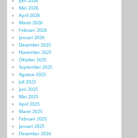
Juni 2026
Mei 2026
April 2026
Maret 2026
Februari 2026
Januari 2026
Desember 2025
November 2025
Oktober 2025
September 2025
Agustus 2025
Juli 2025
Juni 2025
Mei 2025
April 2025
Maret 2025
Februari 2025
Januari 2025
Desember 2024