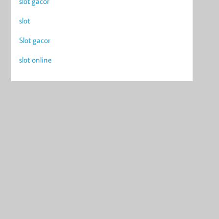
slot gacor
slot
Slot gacor
slot online