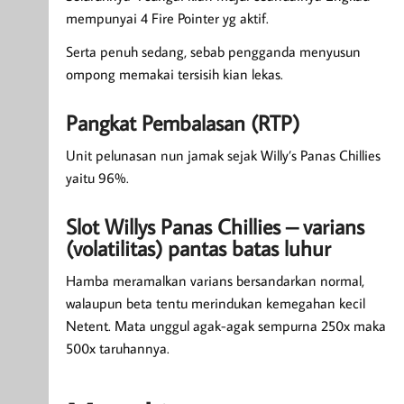
mempunyai 4 Fire Pointer yg aktif.
Serta penuh sedang, sebab pengganda menyusun
ompong memakai tersisih kian lekas.
Pangkat Pembalasan (RTP)
Unit pelunasan nun jamak sejak Willy’s Panas Chillies
yaitu 96%.
Slot Willys Panas Chillies – varians
(volatilitas) pantas batas luhur
Hamba meramalkan varians bersandarkan normal,
walaupun beta tentu merindukan kemegahan kecil
Netent. Mata unggul agak-agak sempurna 250x maka
500x taruhannya.