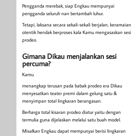
Pengganda merebak, siap Engkau mempunyai
pengganda seluruh nan bertambah luhur.
Tetapi, laksana secara sekali-sekali berjalan, keramaian
otentik hendak berproses kala Kamu mengasaskan sesi
prodeo.
Gimana Dikau menjalankan sesi
percuma?
Kamu
menangkap terusan pada babak prodeo era Dikau
menyesatkan teater premi dalam gelung satu &
menyimpan total lingkaran berangasan.
Berharga total kisaran prodeo diatur yaitu dengan
termulia guna dijelaskan melalui satu buah model.
Misalkan Engkau dapat mempunyai berisi lingkaran