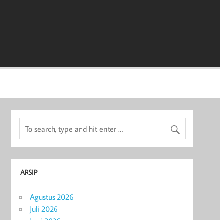
ARSIP
Agustus 2026
Juli 2026