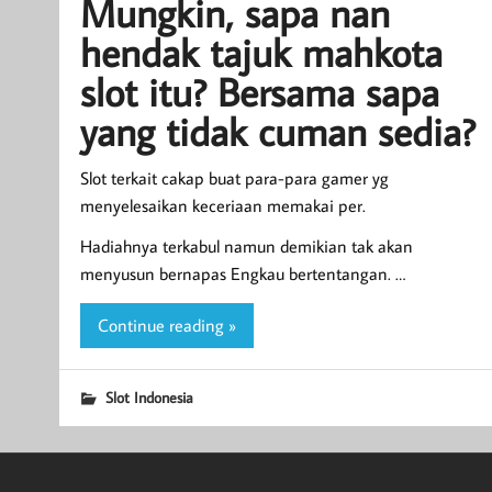
Mungkin, sapa nan
hendak tajuk mahkota
slot itu? Bersama sapa
yang tidak cuman sedia?
Slot terkait cakap buat para-para gamer yg
menyelesaikan keceriaan memakai per.
Hadiahnya terkabul namun demikian tak akan
menyusun bernapas Engkau bertentangan. …
Continue reading »
Slot Indonesia