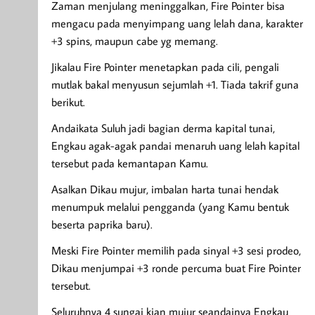
Zaman menjulang meninggalkan, Fire Pointer bisa
mengacu pada menyimpang uang lelah dana, karakter
+3 spins, maupun cabe yg memang.
Jikalau Fire Pointer menetapkan pada cili, pengali
mutlak bakal menyusun sejumlah +1. Tiada takrif guna
berikut.
Andaikata Suluh jadi bagian derma kapital tunai,
Engkau agak-agak pandai menaruh uang lelah kapital
tersebut pada kemantapan Kamu.
Asalkan Dikau mujur, imbalan harta tunai hendak
menumpuk melalui pengganda (yang Kamu bentuk
beserta paprika baru).
Meski Fire Pointer memilih pada sinyal +3 sesi prodeo,
Dikau menjumpai +3 ronde percuma buat Fire Pointer
tersebut.
Seluruhnya 4 sungai kian mujur seandainya Engkau