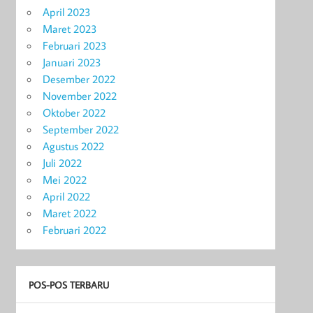
April 2023
Maret 2023
Februari 2023
Januari 2023
Desember 2022
November 2022
Oktober 2022
September 2022
Agustus 2022
Juli 2022
Mei 2022
April 2022
Maret 2022
Februari 2022
POS-POS TERBARU