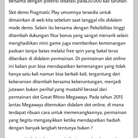
bersama dengan potensi dibatasi pada20.000 kali taruhan.
Slot demo Pragmatic Play umumnya tersedia untuk
dimainkan di web kita sebelum saat tanggal rilis didalam
mode demo. Selain itu bersama dengan fleksibilitas tinggi
ditambah dukungan fitur bonus yang sangat menarik selain
menghadirkan mini game juga memberikan kemenangan
paduan tanpa batas melalui free spin yang bakal terus
diberikan di didalam permainan. Di permainan slot online
ini kalian pun bisa mendapatkan kemenangan yang tidak
hanya satu kali namun bisa berkali-kali, tergantung dari
keberanian ditambah bersama keberuntungan, menjadi
jutawan bukan perihal yang mustahil berasal dari
permainan slot Great Rhino Megaways. Pada tahun 2015
lantas Megaways ditemukan didalam slot online, di mana
terdapat ribuan cara untuk memenangkannya, permainan
yang begitu mengasyikkan ketika mendapatkan hadiah
dengan banyak langkah tentunya bukan ?