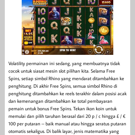
Volatility permainan ini sedang, yang membuatnya tidak
cocok untuk siasat mesin slot pilihan kita. Selama Free
Spins, setiap simbol Rhino yang mendarat ditambahkan ke
penghitung. Di akhir Free Spins, semua simbol Rhino di
penghitung ditambahkan ke reels terakhir dalam posisi acak
dan kemenangan ditambahkan ke total pembayaran
pemain untuk bonus Free Spins. Tekan ikon koin untuk
memulai dan pilih taruhan berasal dari 20 p / c hingga £ / €
100 per putaran – baik manual atau hingga seratus putaran
otomatis sekaligus. Di balik layar, jenis matematika yang