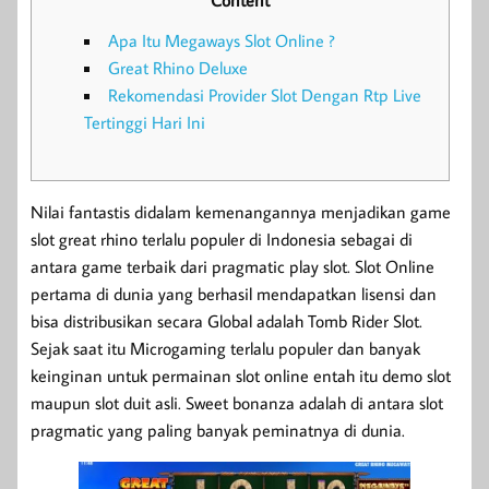
Content
Apa Itu Megaways Slot Online ?
Great Rhino Deluxe
Rekomendasi Provider Slot Dengan Rtp Live
Tertinggi Hari Ini
Nilai fantastis didalam kemenangannya menjadikan game
slot great rhino terlalu populer di Indonesia sebagai di
antara game terbaik dari pragmatic play slot. Slot Online
pertama di dunia yang berhasil mendapatkan lisensi dan
bisa distribusikan secara Global adalah Tomb Rider Slot.
Sejak saat itu Microgaming terlalu populer dan banyak
keinginan untuk permainan slot online entah itu demo slot
maupun slot duit asli. Sweet bonanza adalah di antara slot
pragmatic yang paling banyak peminatnya di dunia.