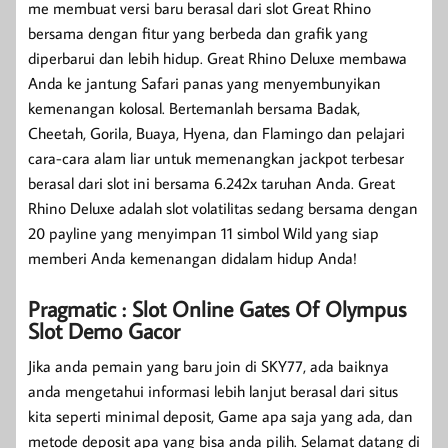
me membuat versi baru berasal dari slot Great Rhino
bersama dengan fitur yang berbeda dan grafik yang
diperbarui dan lebih hidup. Great Rhino Deluxe membawa
Anda ke jantung Safari panas yang menyembunyikan
kemenangan kolosal. Bertemanlah bersama Badak,
Cheetah, Gorila, Buaya, Hyena, dan Flamingo dan pelajari
cara-cara alam liar untuk memenangkan jackpot terbesar
berasal dari slot ini bersama 6.242x taruhan Anda. Great
Rhino Deluxe adalah slot volatilitas sedang bersama dengan
20 payline yang menyimpan 11 simbol Wild yang siap
memberi Anda kemenangan didalam hidup Anda!
Pragmatic : Slot Online Gates Of Olympus
Slot Demo Gacor
Jika anda pemain yang baru join di SKY77, ada baiknya
anda mengetahui informasi lebih lanjut berasal dari situs
kita seperti minimal deposit, Game apa saja yang ada, dan
metode deposit apa yang bisa anda pilih. Selamat datang di