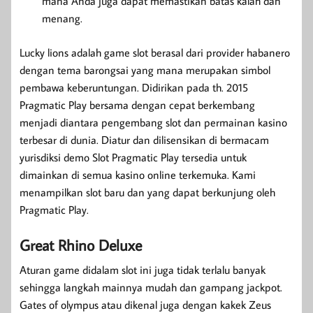
mana Anda juga dapat memastikan batas kalah dan
menang.
Lucky lions adalah game slot berasal dari provider habanero
dengan tema barongsai yang mana merupakan simbol
pembawa keberuntungan. Didirikan pada th. 2015
Pragmatic Play bersama dengan cepat berkembang
menjadi diantara pengembang slot dan permainan kasino
terbesar di dunia. Diatur dan dilisensikan di bermacam
yurisdiksi demo Slot Pragmatic Play tersedia untuk
dimainkan di semua kasino online terkemuka. Kami
menampilkan slot baru dan yang dapat berkunjung oleh
Pragmatic Play.
Great Rhino Deluxe
Aturan game didalam slot ini juga tidak terlalu banyak
sehingga langkah mainnya mudah dan gampang jackpot.
Gates of olympus atau dikenal juga dengan kakek Zeus