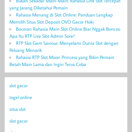
Bukan Sekadar Main-Main: Rahasia Link Slot Tercepat
yang Jarang Diketahui Pemain
Rahasia Menang di Slot Online: Panduan Lengkap
Memilih Situs Slot Deposit OVO Gacor Hoki
Bocoran Rahasia Main Slot Online Biar Nggak Boncos:
Apa Itu RTP Live Slot Admin Sore?
RTP Slot Gem Saviour: Menyelami Dunia Slot dengan
Peluang Menarik
Rahasia RTP Slot Moon Princess yang Bikin Pemain
Betah Main Lama dan Ingin Terus Coba
slot gacor
togel online
situs slot
slot gacor