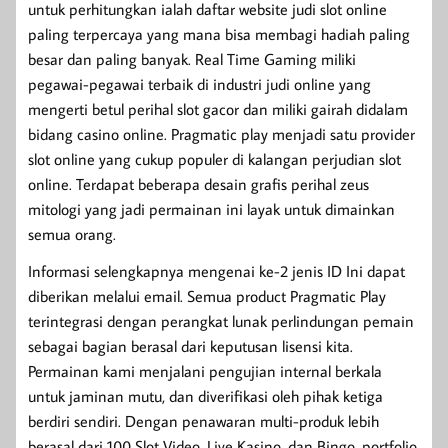
untuk perhitungkan ialah daftar website judi slot online
paling terpercaya yang mana bisa membagi hadiah paling
besar dan paling banyak. Real Time Gaming miliki
pegawai-pegawai terbaik di industri judi online yang
mengerti betul perihal slot gacor dan miliki gairah didalam
bidang casino online. Pragmatic play menjadi satu provider
slot online yang cukup populer di kalangan perjudian slot
online. Terdapat beberapa desain grafis perihal zeus
mitologi yang jadi permainan ini layak untuk dimainkan
semua orang.
Informasi selengkapnya mengenai ke-2 jenis ID Ini dapat
diberikan melalui email. Semua product Pragmatic Play
terintegrasi dengan perangkat lunak perlindungan pemain
sebagai bagian berasal dari keputusan lisensi kita.
Permainan kami menjalani pengujian internal berkala
untuk jaminan mutu, dan diverifikasi oleh pihak ketiga
berdiri sendiri. Dengan penawaran multi-produk lebih
berasal dari 100 Slot Video, Live Kasino, dan Bingo, portfolio