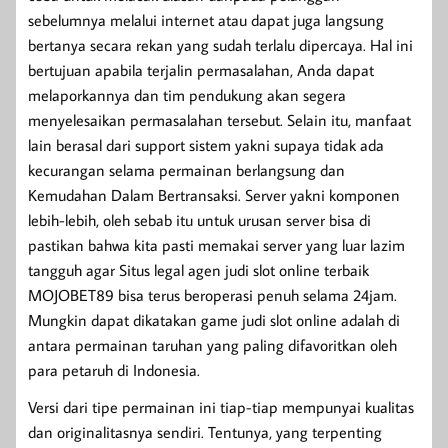
sebelumnya melalui internet atau dapat juga langsung
bertanya secara rekan yang sudah terlalu dipercaya. Hal ini
bertujuan apabila terjalin permasalahan, Anda dapat
melaporkannya dan tim pendukung akan segera
menyelesaikan permasalahan tersebut. Selain itu, manfaat
lain berasal dari support sistem yakni supaya tidak ada
kecurangan selama permainan berlangsung dan
Kemudahan Dalam Bertransaksi. Server yakni komponen
lebih-lebih, oleh sebab itu untuk urusan server bisa di
pastikan bahwa kita pasti memakai server yang luar lazim
tangguh agar Situs legal agen judi slot online terbaik
MOJOBET89 bisa terus beroperasi penuh selama 24jam.
Mungkin dapat dikatakan game judi slot online adalah di
antara permainan taruhan yang paling difavoritkan oleh
para petaruh di Indonesia.
Versi dari tipe permainan ini tiap-tiap mempunyai kualitas
dan originalitasnya sendiri. Tentunya, yang terpenting