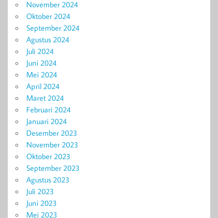
November 2024
Oktober 2024
September 2024
Agustus 2024
Juli 2024
Juni 2024
Mei 2024
April 2024
Maret 2024
Februari 2024
Januari 2024
Desember 2023
November 2023
Oktober 2023
September 2023
Agustus 2023
Juli 2023
Juni 2023
Mei 2023