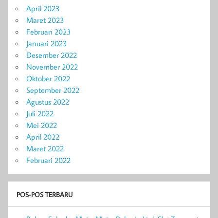
April 2023
Maret 2023
Februari 2023
Januari 2023
Desember 2022
November 2022
Oktober 2022
September 2022
Agustus 2022
Juli 2022
Mei 2022
April 2022
Maret 2022
Februari 2022
POS-POS TERBARU