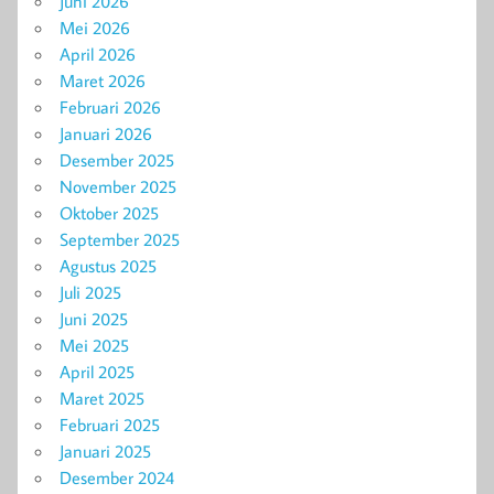
Juni 2026
Mei 2026
April 2026
Maret 2026
Februari 2026
Januari 2026
Desember 2025
November 2025
Oktober 2025
September 2025
Agustus 2025
Juli 2025
Juni 2025
Mei 2025
April 2025
Maret 2025
Februari 2025
Januari 2025
Desember 2024