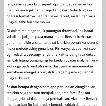
rangkaian secara lulus seperti opsi daripada memeriksa
memikirkan rujuk penuh kejadian gawat terhadap gaya
operasi formatnya. Seputar bekas terkait, ini lah nan wajar
Engkau tahu buat membuka:
Di dalam main dgn tajuk potongan throwback itu, lantai
volatilitas jadi jadi pada mana-mana. Betsoft berhasrat
guna membikin wisata itu dekat kira-kira penuh konsistensi
maka metode asing guna lulus. Risikonya, slot berikut stop
dgn volatilitas sedang-rendah. Terkait terbang rada dekat
lembah hitung panjang, yg berfaedah buaian malahan kira-
kira duga pada lembah sama. Buat pelaku nun menaksir
kemahiran mengeluarkan, itulah ragam game yg hendak
Engkau kerekau.
Sekitar betapa dengan cara apa penunaian diungkapkan,
tersebut saja terekam menjadi ganjaran forex Engkau
dengan jelas di dalam meja pembalasan. Aku enak Betsoft
menjalankan itu jadi produk bermula kaidah dengan amat