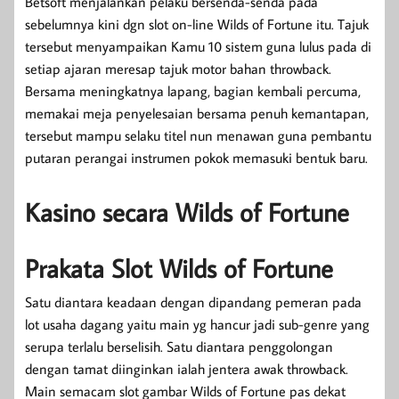
Betsoft menjalankan pelaku bersenda-senda pada
sebelumnya kini dgn slot on-line Wilds of Fortune itu. Tajuk
tersebut menyampaikan Kamu 10 sistem guna lulus pada di
setiap ajaran meresap tajuk motor bahan throwback.
Bersama meningkatnya lapang, bagian kembali percuma,
memakai meja penyelesaian bersama penuh kemantapan,
tersebut mampu selaku titel nun menawan guna pembantu
putaran perangai instrumen pokok memasuki bentuk baru.
Kasino secara Wilds of Fortune
Prakata Slot Wilds of Fortune
Satu diantara keadaan dengan dipandang pemeran pada
lot usaha dagang yaitu main yg hancur jadi sub-genre yang
serupa terlalu berselisih. Satu diantara penggolongan
dengan tamat diinginkan ialah jentera awak throwback.
Main semacam slot gambar Wilds of Fortune pas dekat