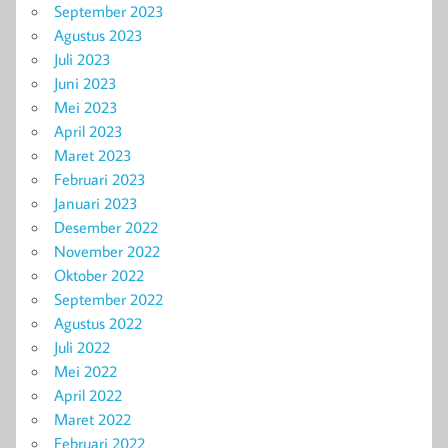
September 2023
Agustus 2023
Juli 2023
Juni 2023
Mei 2023
April 2023
Maret 2023
Februari 2023
Januari 2023
Desember 2022
November 2022
Oktober 2022
September 2022
Agustus 2022
Juli 2022
Mei 2022
April 2022
Maret 2022
Februari 2022