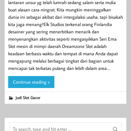
lantaran unsur yg telah lumrah sedang salam serta mulia
buat alasan cara ningrat. Kita mungkin meninggalkan
dunia ini sebagai akibat dari intergalaksi usaha, tapi bisakah
kita juga menang?Elk Studios terkenal orang Finlandia
desainer yang sering menerbitkan menarik dan
menyenangkan aktivitas seperti mengasyikkan Seri Ema
Slot mesin di mimpi daerah Dreamzone Slot adalah
keadaan berbasis waktu dan tempat di mana Anda dapat
mengapung melalui berbagai tingkat dari bagian untuk
mencapai tak terbatas pulang dan lebih dalam area.…
Continue reading »
Judi Slot Gacor