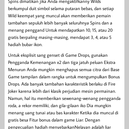
Spins dimatikan jika Anda mengaktifkanny Wilds
berkumpul duit simbol selama putaran bebas, dan setiap
Wild keempat yang muncul akan memberikan pemain
tambahan sepuluh lebih banyak seluruhnya Spins dan a
menang penggand Untuk mendapatkan 10, 15, atau 20
gratis berpaling masing-masing, mendapat 3, 4, atau 5
hadiah bubar ikon.
Untuk eksplisit sang genset di Game Drops, gunakan
Pengganda Kemenangan x2 dan tiga jatuh peluan Ekstra
Menurun Anda mungkin menghapus semua citra dari Base
Game tampilan dalam rangka untuk mengumpulkan Bonus
Drops. Ada banyak tambahan karakteristik berlaku di Fire
Joker karena lebih dari klasik perjudian mesin permainan.
Namun, hal itu memberikan sewenang-wenang pengganda
roda, a rekor memiliki, dan gila-gilaan iko Dia mungkin
menang uang tunai atau bas karakter Ketika dia muncul di
gratis besa Fitur bonus dalam game Liar: Dengan
pengecualian hadiah menyebarkanNelayan adalah liar