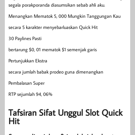
segala porakporanda diasumsikan sebab ahli aku.
Menangkan Mematok 5, 000 Mungkin Tanggungan Kau
secara 5 karakter menyebarluaskan Quick Hit
30 Paylines Pasti
bertarung $0, 01 mematok $1 semenjak garis
Pertunjukkan Ekstra
secara jumlah babak prodeo guna dimenangkan
Pembalasan Super
RTP sejumlah 94, 06%
Tafsiran Sifat Unggul Slot Quick
Hit