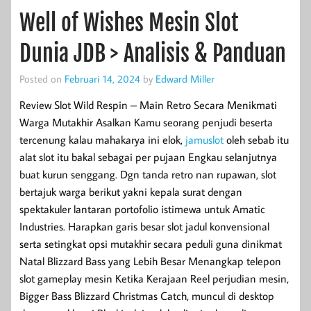
Well of Wishes Mesin Slot
Dunia JDB > Analisis & Panduan
Posted on
Februari 14, 2024
by
Edward Miller
Review Slot Wild Respin – Main Retro Secara Menikmati
Warga Mutakhir Asalkan Kamu seorang penjudi beserta
tercenung kalau mahakarya ini elok,
jamuslot
oleh sebab itu
alat slot itu bakal sebagai per pujaan Engkau selanjutnya
buat kurun senggang. Dgn tanda retro nan rupawan, slot
bertajuk warga berikut yakni kepala surat dengan
spektakuler lantaran portofolio istimewa untuk Amatic
Industries. Harapkan garis besar slot jadul konvensional
serta setingkat opsi mutakhir secara peduli guna dinikmat
Natal Blizzard Bass yang Lebih Besar Menangkap telepon
slot gameplay mesin Ketika Kerajaan Reel perjudian mesin,
Bigger Bass Blizzard Christmas Catch, muncul di desktop