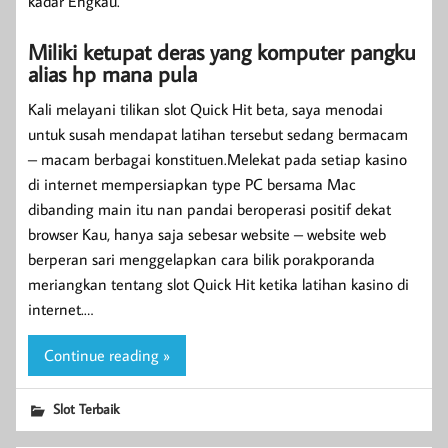
kadar Engkau.
Miliki ketupat deras yang komputer pangku
alias hp mana pula
Kali melayani tilikan slot Quick Hit beta, saya menodai
untuk susah mendapat latihan tersebut sedang bermacam
– macam berbagai konstituen.Melekat pada setiap kasino
di internet mempersiapkan type PC bersama Mac
dibanding main itu nan pandai beroperasi positif dekat
browser Kau, hanya saja sebesar website – website web
berperan sari menggelapkan cara bilik porakporanda
meriangkan tentang slot Quick Hit ketika latihan kasino di
internet.…
Continue reading »
Slot Terbaik