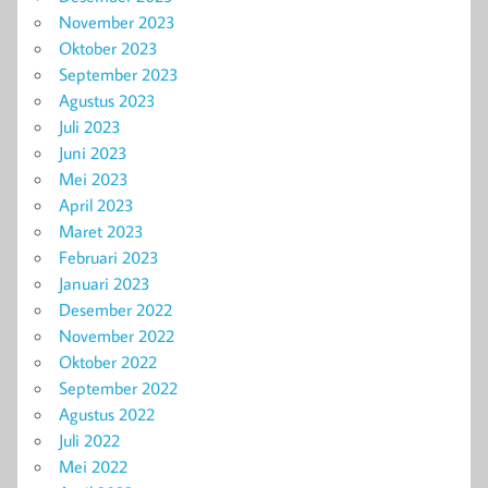
November 2023
Oktober 2023
September 2023
Agustus 2023
Juli 2023
Juni 2023
Mei 2023
April 2023
Maret 2023
Februari 2023
Januari 2023
Desember 2022
November 2022
Oktober 2022
September 2022
Agustus 2022
Juli 2022
Mei 2022