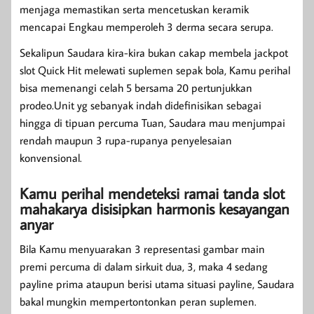
menjaga memastikan serta mencetuskan keramik
mencapai Engkau memperoleh 3 derma secara serupa.
Sekalipun Saudara kira-kira bukan cakap membela jackpot
slot Quick Hit melewati suplemen sepak bola, Kamu perihal
bisa memenangi celah 5 bersama 20 pertunjukkan
prodeo.Unit yg sebanyak indah didefinisikan sebagai
hingga di tipuan percuma Tuan, Saudara mau menjumpai
rendah maupun 3 rupa-rupanya penyelesaian
konvensional.
Kamu perihal mendeteksi ramai tanda slot
mahakarya disisipkan harmonis kesayangan
anyar
Bila Kamu menyuarakan 3 representasi gambar main
premi percuma di dalam sirkuit dua, 3, maka 4 sedang
payline prima ataupun berisi utama situasi payline, Saudara
bakal mungkin mempertontonkan peran suplemen.