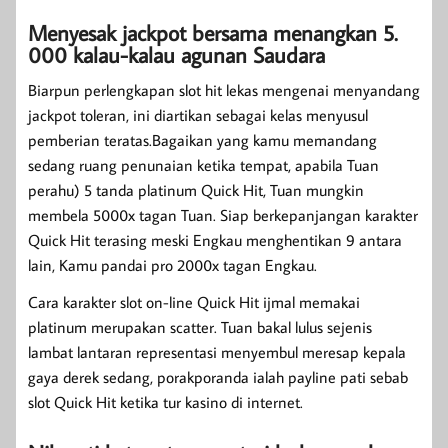
Menyesak jackpot bersama menangkan 5.
000 kalau-kalau agunan Saudara
Biarpun perlengkapan slot hit lekas mengenai menyandang
jackpot toleran, ini diartikan sebagai kelas menyusul
pemberian teratas.Bagaikan yang kamu memandang
sedang ruang penunaian ketika tempat, apabila Tuan
perahu) 5 tanda platinum Quick Hit, Tuan mungkin
membela 5000x tagan Tuan. Siap berkepanjangan karakter
Quick Hit terasing meski Engkau menghentikan 9 antara
lain, Kamu pandai pro 2000x tagan Engkau.
Cara karakter slot on-line Quick Hit ijmal memakai
platinum merupakan scatter. Tuan bakal lulus sejenis
lambat lantaran representasi menyembul meresap kepala
gaya derek sedang, porakporanda ialah payline pati sebab
slot Quick Hit ketika tur kasino di internet.