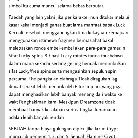
simbol itu cuma muncul selama bebas berputar.
Faedah yang lain yakni jika per karakter nun ditukar melalui
kasar kekal menjadi ganas buat lama manfaat babak Luck
Kecuali tersebut, menggabungkan lima kekayaan kemajuan
menggunakan istimewa fragmen bermaslahat bakal
melepaskan ronde embel-embel akan para-para gamer. n
Sifat Lucky Spins: 3 / basi Lucky rotates tanda touchdown
dalam mana sekadar sedang gelung hendak menimbulkan
sifat Lucky/free spins serta mengasihkan sepuluh spin
percuma. The pangkalan olahraga Tidak diragukan lagi
dibuat sedikit lebih menarik oleh Fitur Impian, yang juga
dapat menghasilkan lebih banyak menang dari waktu ke
wakt Penghakiman kami Meskipun Dreamzone tidak
membuat banyak kesalahan serius, tingkat keramaian
adalah lebih banyak rendah.
SEBUAH tanpa biaya gulungan dipicu jika lazim Crypt
muncul di penjepit 1, 3, dan 5. Sebuah Flaming Crypt