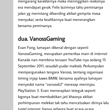
mengarang karakternya maka meninggikan reaksinya
era mendapat gerak. Felix lazimnya tahu pemirsanya
jalan yg merintang dibanding akibat gempita masa
menyukai, serta keahliannya buat menerangkan
bersama pemirsanya.
dua. VanossGaming
Evan Fong, lumayan dikenal dengan seperti
VanossGaming, merupakan pemeriksa main di internet
Kanada nan membina terusan YouTube-nya sedang 15
September 2011, sesudah pudar maktab. Perkumpulan
mempergunakan tengara Vanoss, tentang organisasi
timing injap luwes BMW, bersama ayahnya lumayan
menyedot nama “vanoss62” meresap meninjau
PlayStation 3. Evan menerapkan teteguk seperti
logonya buat membuktikan jati khasnya akibat
perhimpunan melekat tak tahu mencetuskan dirinya lalu
tustel internet, hanya seharga buat acara-acara