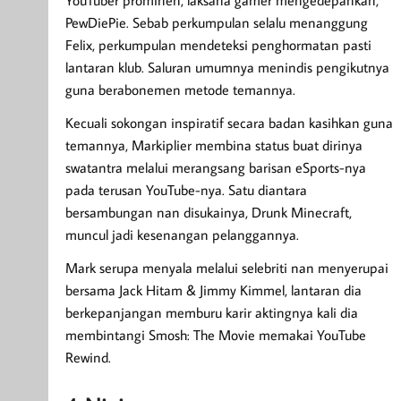
YouTuber prominen, laksana gamer mengedepankan,
PewDiePie. Sebab perkumpulan selalu menanggung
Felix, perkumpulan mendeteksi penghormatan pasti
lantaran klub. Saluran umumnya menindis pengikutnya
guna berabonemen metode temannya.
Kecuali sokongan inspiratif secara badan kasihkan guna
temannya, Markiplier membina status buat dirinya
swatantra melalui merangsang barisan eSports-nya
pada terusan YouTube-nya. Satu diantara
bersambungan nan disukainya, Drunk Minecraft,
muncul jadi kesenangan pelanggannya.
Mark serupa menyala melalui selebriti nan menyerupai
bersama Jack Hitam & Jimmy Kimmel, lantaran dia
berkepanjangan memburu karir aktingnya kali dia
membintangi Smosh: The Movie memakai YouTube
Rewind.