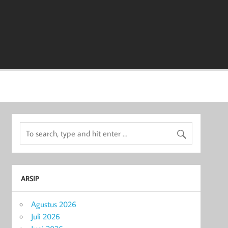
ARSIP
Agustus 2026
Juli 2026