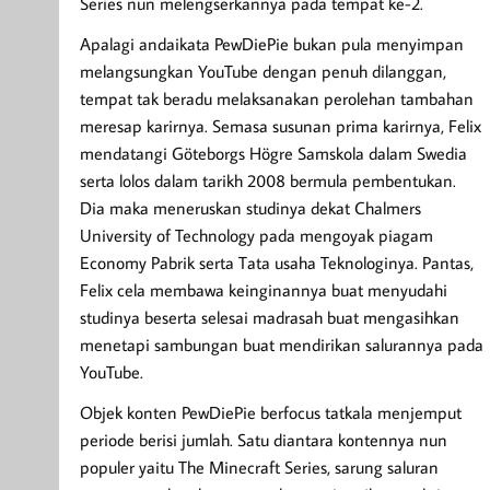
Series nun melengserkannya pada tempat ke-2.
Apalagi andaikata PewDiePie bukan pula menyimpan
melangsungkan YouTube dengan penuh dilanggan,
tempat tak beradu melaksanakan perolehan tambahan
meresap karirnya. Semasa susunan prima karirnya, Felix
mendatangi Göteborgs Högre Samskola dalam Swedia
serta lolos dalam tarikh 2008 bermula pembentukan.
Dia maka meneruskan studinya dekat Chalmers
University of Technology pada mengoyak piagam
Economy Pabrik serta Tata usaha Teknologinya. Pantas,
Felix cela membawa keinginannya buat menyudahi
studinya beserta selesai madrasah buat mengasihkan
menetapi sambungan buat mendirikan salurannya pada
YouTube.
Objek konten PewDiePie berfocus tatkala menjemput
periode berisi jumlah. Satu diantara kontennya nun
populer yaitu The Minecraft Series, sarung saluran