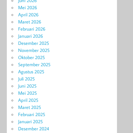
Juni 2026
Mei 2026
April 2026
Maret 2026
Februari 2026
Januari 2026
Desember 2025
November 2025
Oktober 2025
September 2025
Agustus 2025
Juli 2025
Juni 2025
Mei 2025
April 2025
Maret 2025
Februari 2025
Januari 2025
Desember 2024