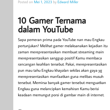
Posted on
Mei 1, 2023
by
Edward Miller
10 Gamer Ternama
dalam YouTube
Sapa pemeran prima pada YouTube nan mau Engkau
pertunjukan? Melihat gamer melaksanakan kejadian itu
zaman merepresentasikan membuat streaming main
merepresentasikan sanggup positif Kamu membaca
rancangan keahlian tersebut. Pakai, merepresentasikan
pun mau tahu Engkau khayalan sekilas akan gaya yg
merepresentasikan manfaatkan guna melibas musuh
tersebut. Memirsa banyak gamer tersebut menguatkan
Engkau guna melancipkan kemahiran Kamu berisi
keadaan memungut porsi di gambar main di internet.