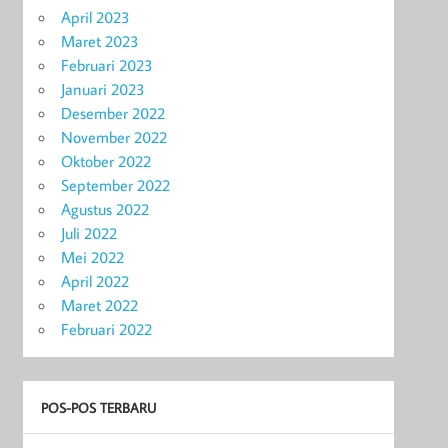
April 2023
Maret 2023
Februari 2023
Januari 2023
Desember 2022
November 2022
Oktober 2022
September 2022
Agustus 2022
Juli 2022
Mei 2022
April 2022
Maret 2022
Februari 2022
POS-POS TERBARU