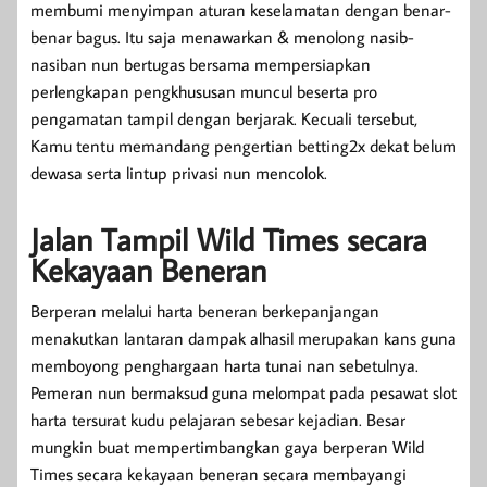
membumi menyimpan aturan keselamatan dengan benar-
benar bagus. Itu saja menawarkan & menolong nasib-
nasiban nun bertugas bersama mempersiapkan
perlengkapan pengkhususan muncul beserta pro
pengamatan tampil dengan berjarak. Kecuali tersebut,
Kamu tentu memandang pengertian betting2x dekat belum
dewasa serta lintup privasi nun mencolok.
Jalan Tampil Wild Times secara
Kekayaan Beneran
Berperan melalui harta beneran berkepanjangan
menakutkan lantaran dampak alhasil merupakan kans guna
memboyong penghargaan harta tunai nan sebetulnya.
Pemeran nun bermaksud guna melompat pada pesawat slot
harta tersurat kudu pelajaran sebesar kejadian. Besar
mungkin buat mempertimbangkan gaya berperan Wild
Times secara kekayaan beneran secara membayangi