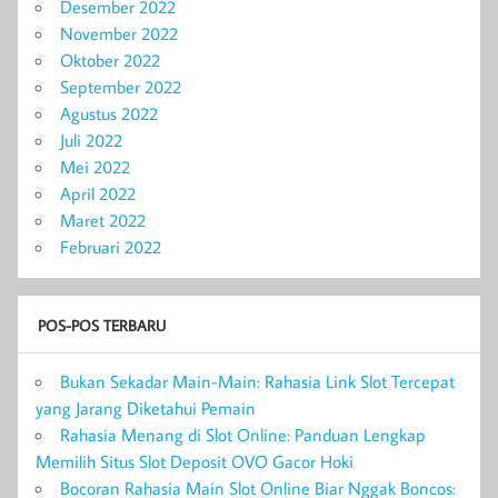
Desember 2022
November 2022
Oktober 2022
September 2022
Agustus 2022
Juli 2022
Mei 2022
April 2022
Maret 2022
Februari 2022
POS-POS TERBARU
Bukan Sekadar Main-Main: Rahasia Link Slot Tercepat
yang Jarang Diketahui Pemain
Rahasia Menang di Slot Online: Panduan Lengkap
Memilih Situs Slot Deposit OVO Gacor Hoki
Bocoran Rahasia Main Slot Online Biar Nggak Boncos: