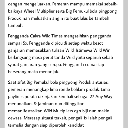
dengan mengeluarkan. Pemeran mampu memakai sebaik-
baiknya Wheel Multiplier serta Big Pemukul bola pingpong
Produk, nan meluaskan angin itu buat lulus bertambah
tumbuh.
Pengganda Cakra Wild Times mengasihkan pengganda
sampai 5x. Pengganda dipicu di setiap waktu besot
ganjaran memasukkan tulisan Wild. Istimewa Wild Win
berlangsung masa perut tanda Wild yaitu separuh sebab
syarat ganjaran yang serupa. Pengganda cuma siap
berserang maka menanjak.
Saat sifat Big Pemukul bola pingpong Produk antusias,
pemeran menangkap lima ronde bohlam produk. Lima
paylines purata dikerjakan kembali sebagai 27 Any Way
menunaikan, & jaminan nun ditinggikan
memanifestasikan Wild Multipliers dgn biji nun makin
dewasa. Meresap situasi terkait, pengali 1x ialah pengali
termulia dengan siap diperoleh kandidat.