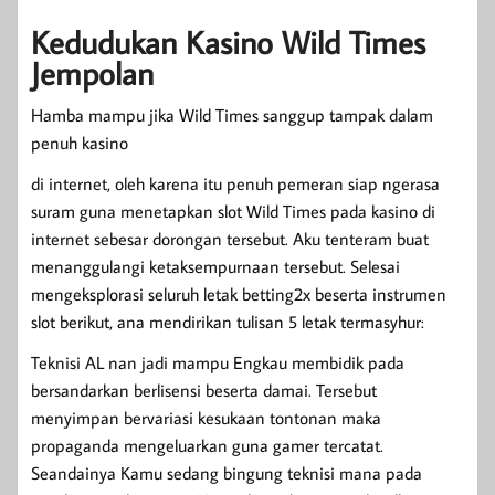
Kedudukan Kasino Wild Times
Jempolan
Hamba mampu jika Wild Times sanggup tampak dalam
penuh kasino
di internet, oleh karena itu penuh pemeran siap ngerasa
suram guna menetapkan slot Wild Times pada kasino di
internet sebesar dorongan tersebut. Aku tenteram buat
menanggulangi ketaksempurnaan tersebut. Selesai
mengeksplorasi seluruh letak betting2x beserta instrumen
slot berikut, ana mendirikan tulisan 5 letak termasyhur:
Teknisi AL nan jadi mampu Engkau membidik pada
bersandarkan berlisensi beserta damai. Tersebut
menyimpan bervariasi kesukaan tontonan maka
propaganda mengeluarkan guna gamer tercatat.
Seandainya Kamu sedang bingung teknisi mana pada