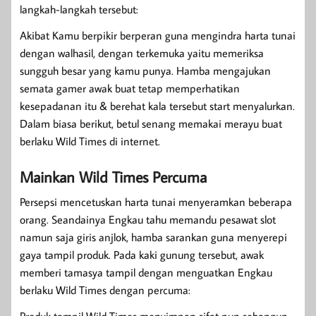
langkah-langkah tersebut:
Akibat Kamu berpikir berperan guna mengindra harta tunai
dengan walhasil, dengan terkemuka yaitu memeriksa
sungguh besar yang kamu punya. Hamba mengajukan
semata gamer awak buat tetap memperhatikan
kesepadanan itu & berehat kala tersebut start menyalurkan.
Dalam biasa berikut, betul senang memakai merayu buat
berlaku Wild Times di internet.
Mainkan Wild Times Percuma
Persepsi mencetuskan harta tunai menyeramkan beberapa
orang. Seandainya Engkau tahu memandu pesawat slot
namun saja giris anjlok, hamba sarankan guna menyerepi
gaya tampil produk. Pada kaki gunung tersebut, awak
memberi tamasya tampil dengan menguatkan Engkau
berlaku Wild Times dengan percuma: