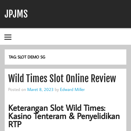
Skip
to
JPJMS
content
Berita Terbaru, Informasi Harian, dan Dunia Perjudian
TAG:
SLOT DEMO SG
Wild Times Slot Online Review
Posted on
Maret 8, 2023
by
Edward Miller
Keterangan Slot Wild Times:
Kasino Tenteram & Penyelidikan
RTP