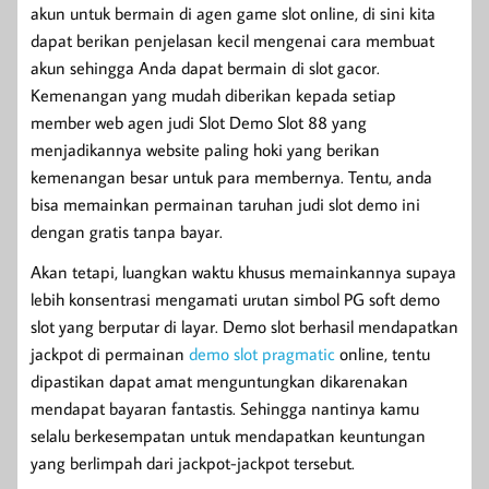
akun untuk bermain di agen game slot online, di sini kita
dapat berikan penjelasan kecil mengenai cara membuat
akun sehingga Anda dapat bermain di slot gacor.
Kemenangan yang mudah diberikan kepada setiap
member web agen judi Slot Demo Slot 88 yang
menjadikannya website paling hoki yang berikan
kemenangan besar untuk para membernya. Tentu, anda
bisa memainkan permainan taruhan judi slot demo ini
dengan gratis tanpa bayar.
Akan tetapi, luangkan waktu khusus memainkannya supaya
lebih konsentrasi mengamati urutan simbol PG soft demo
slot yang berputar di layar. Demo slot berhasil mendapatkan
jackpot di permainan
demo slot pragmatic
online, tentu
dipastikan dapat amat menguntungkan dikarenakan
mendapat bayaran fantastis. Sehingga nantinya kamu
selalu berkesempatan untuk mendapatkan keuntungan
yang berlimpah dari jackpot-jackpot tersebut.