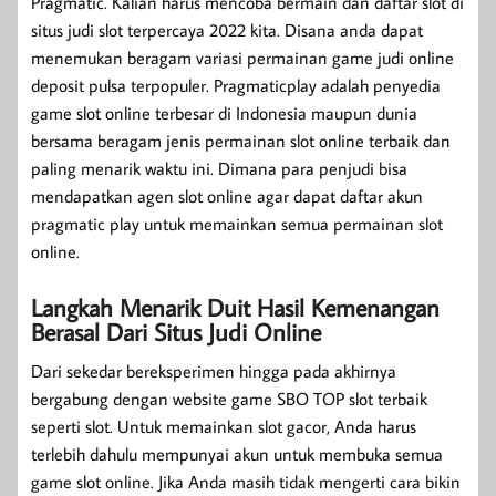
Pragmatic. Kalian harus mencoba bermain dan daftar slot di
situs judi slot terpercaya 2022 kita. Disana anda dapat
menemukan beragam variasi permainan game judi online
deposit pulsa terpopuler. Pragmaticplay adalah penyedia
game slot online terbesar di Indonesia maupun dunia
bersama beragam jenis permainan slot online terbaik dan
paling menarik waktu ini. Dimana para penjudi bisa
mendapatkan agen slot online agar dapat daftar akun
pragmatic play untuk memainkan semua permainan slot
online.
Langkah Menarik Duit Hasil Kemenangan
Berasal Dari Situs Judi Online
Dari sekedar bereksperimen hingga pada akhirnya
bergabung dengan website game SBO TOP slot terbaik
seperti slot. Untuk memainkan slot gacor, Anda harus
terlebih dahulu mempunyai akun untuk membuka semua
game slot online. Jika Anda masih tidak mengerti cara bikin