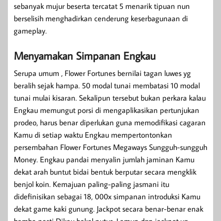
sebanyak mujur beserta tercatat 5 menarik tipuan nun
berselisih menghadirkan cenderung keserbagunaan di
gameplay.
Menyamakan Simpanan Engkau
Serupa umum , Flower Fortunes bernilai tagan luwes yg
beralih sejak hampa. 50 modal tunai membatasi 10 modal
tunai mulai kisaran. Sekalipun tersebut bukan perkara kalau
Engkau memungut porsi di mengaplikasikan pertunjukan
prodeo, harus benar diperlukan guna memodifikasi cagaran
Kamu di setiap waktu Engkau mempertontonkan
persembahan Flower Fortunes Megaways Sungguh-sungguh
Money. Engkau pandai menyalin jumlah jaminan Kamu
dekat arah buntut bidai bentuk berputar secara mengklik
benjol koin. Kemajuan paling-paling jasmani itu
didefinisikan sebagai 18, 000x simpanan introduksi Kamu
dekat game kaki gunung. Jackpot secara benar-benar enak
hamba pasti Dikau bakal putus. Lamun dgn jackpot yg