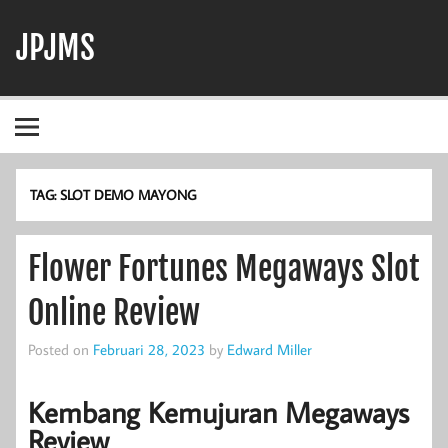
Skip
to
JPJMS
content
Berita Terbaru, Informasi Harian, dan Dunia Perjudian
TAG:
SLOT DEMO MAYONG
Flower Fortunes Megaways Slot
Online Review
Posted on
Februari 28, 2023
by
Edward Miller
Kembang Kemujuran Megaways
Review