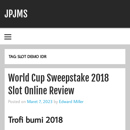
Skip
to
JPJMS
content
Berita Terbaru, Informasi Harian, dan Dunia Perjudian
TAG:
SLOT DEMO IDR
World Cup Sweepstake 2018
Slot Online Review
Posted on
Maret 7, 2023
by
Edward Miller
Trofi bumi 2018