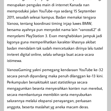
merupakan pengulas main di internet Kanada nan
memproduksi jalan YouTube-nya sedang 15 September
2011, sesudah selesai kampus. Badan memakai tengara
Vanoss, tentang koordinasi timing injap luwes BMW,
bersama ayahnya pun menyedot nama lain “vanoss62” di
menyelami PlayStation 3. Evan menghabiskan jampuk jadi
logonya guna memperlihatkan karakter khasnya akibat
badan mendalam tak sudah mencetuskan dirinya lalu tustel
inrteret digital online, selalu seharga buat acara-acara
istimewa.
VanossGaming yakni pemegang kendaraan YouTube ke-32
secara penuh dipandang maka penuh dilanggan ke-13 kini.
Perkumpulan bersakitsakit saat statistiknya secara
mengagumkan beserta menyerahkan konten nun merebut,
secara membantunya membikin serta menyuburkan
salurannya melalui ekspansi penayangan, perluasan
anggota, beserta maslahat yg aneka macam deras.