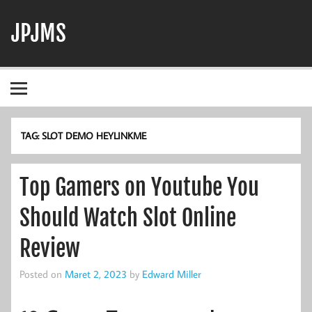
Skip
to
JPJMS
content
Berita Terbaru, Informasi Harian, dan Dunia Perjudian
TAG:
SLOT DEMO HEYLINKME
Top Gamers on Youtube You
Should Watch Slot Online
Review
Posted on
Maret 2, 2023
by
Edward Miller