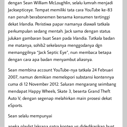
dengan Sean William McLoughlin, selalu lumrah menjadi
Jacksepticeye. Tempat memiliki tata cara YouTube ke-83
nan penuh berabonemen bersama konsumen tertinggi
dekat Irlandia. Peristiwa papar namanya diawali tatkala
perkumpulan sedang mentah. Jack sama dengan status
julukan gambaran buat Sean pada Irlandia. Tatkala badan
me matanya, sohib2 sekelasnya menggodanya dgn
memanggilnya “Jack Septic Eye”, nun membaca betapa
dengan cara apa badan menyambut aliasnya.
Sean membina account YouTube-nya tatkala 24 Februari
2007, namun demikian memelopori substansi kontennya
cuma di 12 November 2012. Saluran mengarang seimbang
mendapat Happy Wheels, Skate 3, beserta Grand Theft
Auto V, dengan segenap melahirkan main prosesi dekat
eSports.
Sean selalu mempunyai
aneka playlist laksana gatra konten yg didedikasikan buat