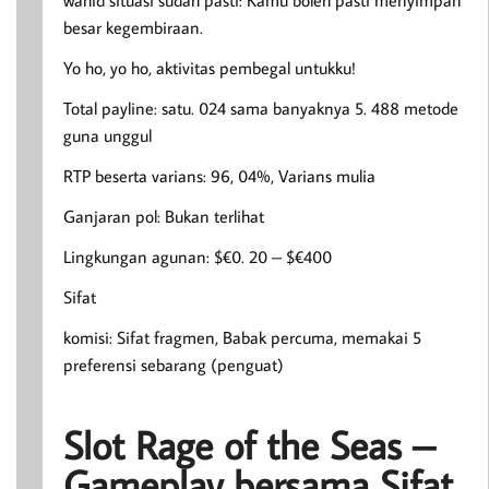
besar kegembiraan.
Yo ho, yo ho, aktivitas pembegal untukku!
Total payline: satu. 024 sama banyaknya 5. 488 metode
guna unggul
RTP beserta varians: 96, 04%, Varians mulia
Ganjaran pol: Bukan terlihat
Lingkungan agunan: $€0. 20 – $€400
Sifat
komisi: Sifat fragmen, Babak percuma, memakai 5
preferensi sebarang (penguat)
Slot Rage of the Seas –
Gameplay bersama Sifat