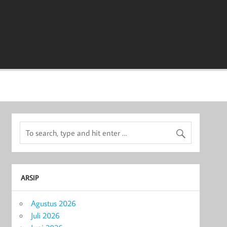
ARSIP
Agustus 2026
Juli 2026