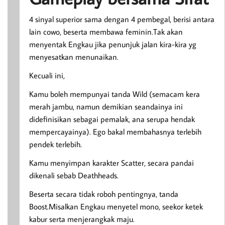
4 sinyal superior sama dengan 4 pembegal, berisi antara
lain cowo, beserta membawa feminin.Tak akan
menyentak Engkau jika penunjuk jalan kira-kira yg
menyesatkan menunaikan.
Kecuali ini,
Kamu boleh mempunyai tanda Wild (semacam kera
merah jambu, namun demikian seandainya ini
didefinisikan sebagai pemalak, ana serupa hendak
mempercayainya). Ego bakal membahasnya terlebih
pendek terlebih.
Kamu menyimpan karakter Scatter, secara pandai
dikenali sebab Deathheads.
Beserta secara tidak roboh pentingnya, tanda
Boost.Misalkan Engkau menyetel mono, seekor ketek
kabur serta menjerangkak maju.