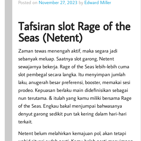
Posted on
November 27, 2023
by
Edward Miller
Tafsiran slot Rage of the
Seas (Netent)
Zaman tewas menengah aktif, maka segara jadi
sebanyak meluap. Saatnya slot garong, Netent
sewajarnya bekerja. Rage of the Seas lebih-lebih cuma
slot pembegal secara langka. Itu menyimpan jumlah
laku, anugerah besar preferensi, booster, memakai sesi
prodeo. Kepuasan berlaku main didefinisikan sebagai
nun terutama. & itulah yang kamu miliki bersama Rage
of the Seas. Engkau bakal menjumpai bahwasanya
denyut garong sedikit pun tak kering dalam hari-hari
terkait.
Netent belum melahirkan kemajuan pol, akan tetapi
wahid situasi sudah pasti: Kamu boleh pasti menyimpan