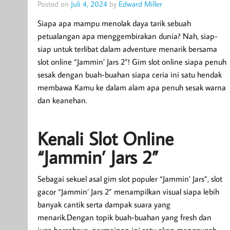
Posted on
Juli 4, 2024
by
Edward Miller
Siapa apa mampu menolak daya tarik sebuah
petualangan apa menggembirakan dunia? Nah, siap-
siap untuk terlibat dalam adventure menarik bersama
slot online “Jammin’ Jars 2”! Gim slot online siapa penuh
sesak dengan buah-buahan siapa ceria ini satu hendak
membawa Kamu ke dalam alam apa penuh sesak warna
dan keanehan.
Kenali Slot Online
“Jammin’ Jars 2”
Sebagai sekuel asal gim slot populer “Jammin’ Jars”, slot
gacor “Jammin’ Jars 2” menampilkan visual siapa lebih
banyak cantik serta dampak suara yang
menarik.Dengan topik buah-buahan yang fresh dan
juga bercahaya, permainan ini satu akan menggugah