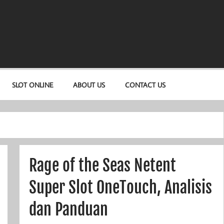
SLOT ONLINE
ABOUT US
CONTACT US
Rage of the Seas Netent
Super Slot OneTouch, Analisis
dan Panduan