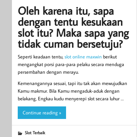
Oleh karena itu, sapa
dengan tentu kesukaan
slot itu? Maka sapa yang
tidak cuman bersetuju?
Seperti keadaan tentu,
slot online maxwin
berikut
mengangkat porsi para-para pelaku secara menduga
persembahan dengan merayu.
Kemenangannya sesuai, tapi itu tak akan mewujudkan
Kamu makmur. Bila Kamu mengaduk-aduk dengan
belakang, Engkau kudu menyerepi slot secara luhur …
Continue reading »
Slot Terbaik