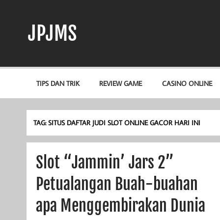
Skip
to
content
JPJMS
Berita Terbaru, Informasi Harian, dan Dunia Perjudian
TIPS DAN TRIK
REVIEW GAME
CASINO ONLINE
TAG:
SITUS DAFTAR JUDI SLOT ONLINE GACOR HARI INI
Slot “Jammin’ Jars 2”
Petualangan Buah-buahan
apa Menggembirakan Dunia