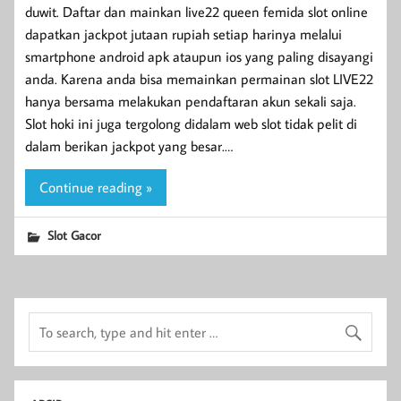
duwit. Daftar dan mainkan live22 queen femida slot online
dapatkan jackpot jutaan rupiah setiap harinya melalui
smartphone android apk ataupun ios yang paling disayangi
anda. Karena anda bisa memainkan permainan slot LIVE22
hanya bersama melakukan pendaftaran akun sekali saja.
Slot hoki ini juga tergolong didalam web slot tidak pelit di
dalam berikan jackpot yang besar.…
Continue reading »
Slot Gacor