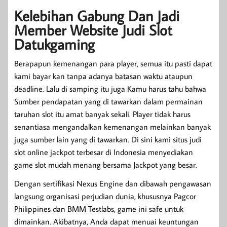
Kelebihan Gabung Dan Jadi
Member Website Judi Slot
Datukgaming
Berapapun kemenangan para player, semua itu pasti dapat
kami bayar kan tanpa adanya batasan waktu ataupun
deadline. Lalu di samping itu juga Kamu harus tahu bahwa
Sumber pendapatan yang di tawarkan dalam permainan
taruhan slot itu amat banyak sekali. Player tidak harus
senantiasa mengandalkan kemenangan melainkan banyak
juga sumber lain yang di tawarkan. Di sini kami situs judi
slot online jackpot terbesar di Indonesia menyediakan
game slot mudah menang bersama Jackpot yang besar.
Dengan sertifikasi Nexus Engine dan dibawah pengawasan
langsung organisasi perjudian dunia, khususnya Pagcor
Philippines dan BMM Testlabs, game ini safe untuk
dimainkan. Akibatnya, Anda dapat menuai keuntungan