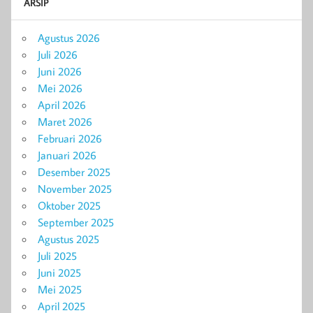
ARSIP
Agustus 2026
Juli 2026
Juni 2026
Mei 2026
April 2026
Maret 2026
Februari 2026
Januari 2026
Desember 2025
November 2025
Oktober 2025
September 2025
Agustus 2025
Juli 2025
Juni 2025
Mei 2025
April 2025