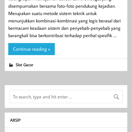
disempurnakan bersama foto-foto pendukung kejadian.
Merupakan suatu metode sistem teknik untuk
menunjukkan kombinasi-kombinasi yang logis berasal dari
bermacam keadaan sistem dan penyebab-penyebab yang
barangkali bisa berkontribusi terhadap perihal spesifik .…
Continue reading »
Slot Gacor
ARSIP