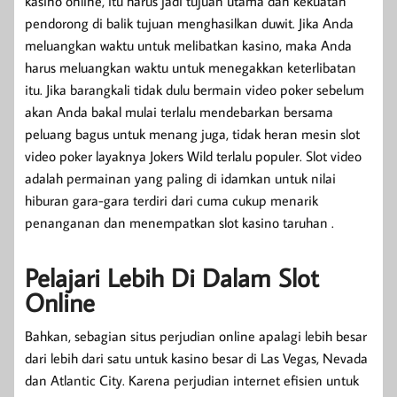
kasino online, itu harus jadi tujuan utama dan kekuatan
pendorong di balik tujuan menghasilkan duwit. Jika Anda
meluangkan waktu untuk melibatkan kasino, maka Anda
harus meluangkan waktu untuk menegakkan keterlibatan
itu. Jika barangkali tidak dulu bermain video poker sebelum
akan Anda bakal mulai terlalu mendebarkan bersama
peluang bagus untuk menang juga, tidak heran mesin slot
video poker layaknya Jokers Wild terlalu populer. Slot video
adalah permainan yang paling di idamkan untuk nilai
hiburan gara-gara terdiri dari cuma cukup menarik
penanganan dan menempatkan slot kasino taruhan .
Pelajari Lebih Di Dalam Slot
Online
Bahkan, sebagian situs perjudian online apalagi lebih besar
dari lebih dari satu untuk kasino besar di Las Vegas, Nevada
dan Atlantic City. Karena perjudian internet efisien untuk