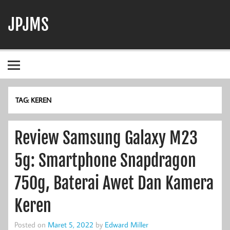
Skip
to
JPJMS
content
Berita Terbaru, Informasi Harian, dan Dunia Perjudian
TAG:
KEREN
Review Samsung Galaxy M23
5g: Smartphone Snapdragon
750g, Baterai Awet Dan Kamera
Keren
Posted on
Maret 5, 2022
by
Edward Miller