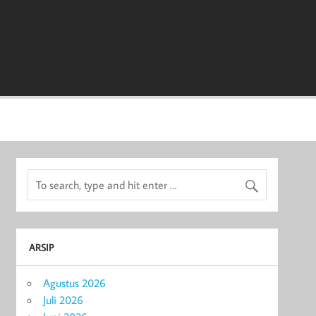
ARSIP
Agustus 2026
Juli 2026