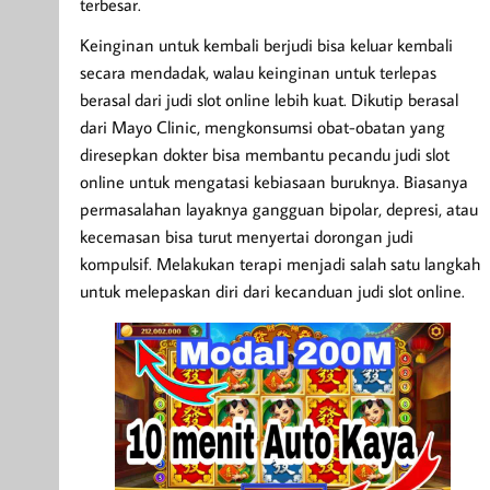
terbesar.
Keinginan untuk kembali berjudi bisa keluar kembali
secara mendadak, walau keinginan untuk terlepas
berasal dari judi slot online lebih kuat. Dikutip berasal
dari Mayo Clinic, mengkonsumsi obat-obatan yang
diresepkan dokter bisa membantu pecandu judi slot
online untuk mengatasi kebiasaan buruknya. Biasanya
permasalahan layaknya gangguan bipolar, depresi, atau
kecemasan bisa turut menyertai dorongan judi
kompulsif. Melakukan terapi menjadi salah satu langkah
untuk melepaskan diri dari kecanduan judi slot online.