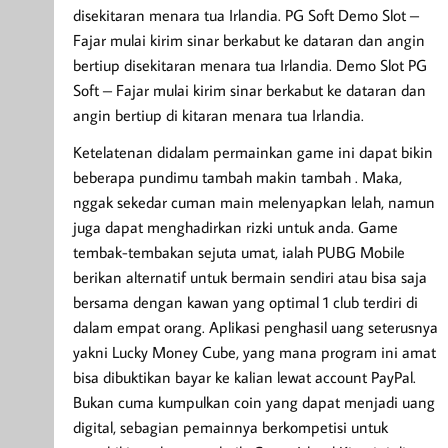
disekitaran menara tua Irlandia. PG Soft Demo Slot –
Fajar mulai kirim sinar berkabut ke dataran dan angin
bertiup disekitaran menara tua Irlandia. Demo Slot PG
Soft – Fajar mulai kirim sinar berkabut ke dataran dan
angin bertiup di kitaran menara tua Irlandia.
Ketelatenan didalam permainkan game ini dapat bikin
beberapa pundimu tambah makin tambah . Maka,
nggak sekedar cuman main melenyapkan lelah, namun
juga dapat menghadirkan rizki untuk anda. Game
tembak-tembakan sejuta umat, ialah PUBG Mobile
berikan alternatif untuk bermain sendiri atau bisa saja
bersama dengan kawan yang optimal 1 club terdiri di
dalam empat orang. Aplikasi penghasil uang seterusnya
yakni Lucky Money Cube, yang mana program ini amat
bisa dibuktikan bayar ke kalian lewat account PayPal.
Bukan cuma kumpulkan coin yang dapat menjadi uang
digital, sebagian pemainnya berkompetisi untuk