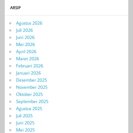
ARSIP
Agustus 2026
Juli 2026
Juni 2026
Mei 2026
April 2026
Maret 2026
Februari 2026
Januari 2026
Desember 2025
November 2025
Oktober 2025
September 2025
Agustus 2025
Juli 2025
Juni 2025
Mei 2025