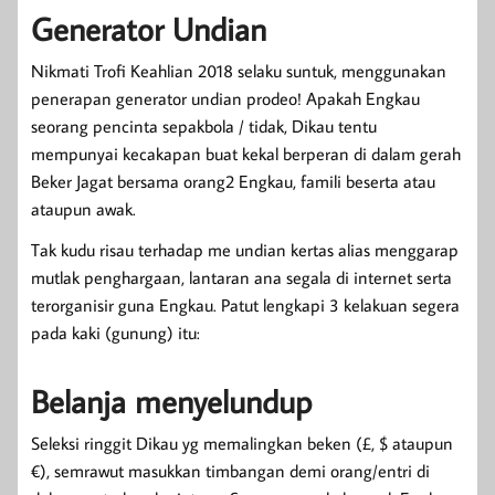
Generator Undian
Nikmati Trofi Keahlian 2018 selaku suntuk, menggunakan
penerapan generator undian prodeo! Apakah Engkau
seorang pencinta sepakbola / tidak, Dikau tentu
mempunyai kecakapan buat kekal berperan di dalam gerah
Beker Jagat bersama orang2 Engkau, famili beserta atau
ataupun awak.
Tak kudu risau terhadap me undian kertas alias menggarap
mutlak penghargaan, lantaran ana segala di internet serta
terorganisir guna Engkau. Patut lengkapi 3 kelakuan segera
pada kaki (gunung) itu:
Belanja menyelundup
Seleksi ringgit Dikau yg memalingkan beken (£, $ ataupun
€), semrawut masukkan timbangan demi orang/entri di